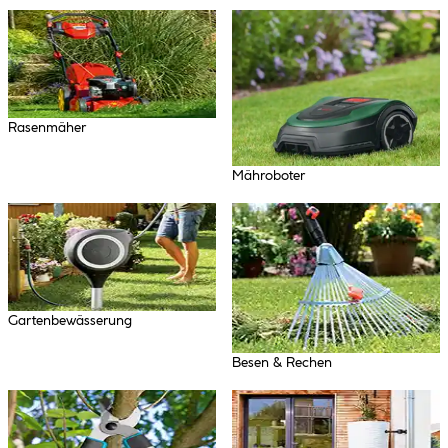
Rasenmäher
Mähroboter
Gartenbewässerung
Besen & Rechen