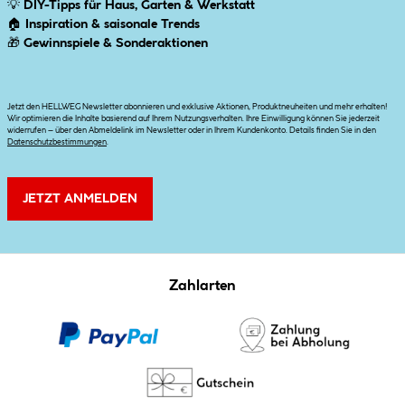
💡
DIY-Tipps für Haus, Garten & Werkstatt
🏠
Inspiration & saisonale Trends
🎁
Gewinnspiele & Sonderaktionen
Jetzt den HELLWEG Newsletter abonnieren und exklusive Aktionen, Produktneuheiten und mehr erhalten!
Wir optimieren die Inhalte basierend auf Ihrem Nutzungsverhalten. Ihre Einwilligung können Sie jederzeit
widerrufen – über den Abmeldelink im Newsletter oder in Ihrem Kundenkonto. Details finden Sie in den
Datenschutzbestimmungen
.
JETZT ANMELDEN
Zahlarten