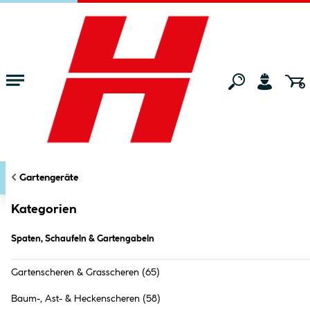
Zum Hauptinhalt springen
Startseite
Gartenmarkt
Gartengeräte
Spaten, Schaufeln & Garteng
KATEGORIEN
FILTERN
Gartengeräte
Markt:
Gronau
ändern
Spaten, Schaufeln & Gartengabeln (
43
Produkte
)
Kategorien
Spaten, Schaufeln & Gartengabeln
Gartenscheren & Grasscheren
(65)
Baum-, Ast- & Heckenscheren
(58)