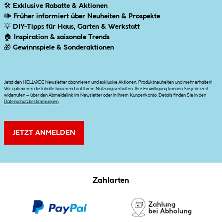
🛠
Exklusive Rabatte & Aktionen
🕪
Früher informiert über Neuheiten & Prospekte
💡
DIY-Tipps für Haus, Garten & Werkstatt
🏠
Inspiration & saisonale Trends
🎁
Gewinnspiele & Sonderaktionen
Jetzt den HELLWEG Newsletter abonnieren und exklusive Aktionen, Produktneuheiten und mehr erhalten!
Wir optimieren die Inhalte basierend auf Ihrem Nutzungsverhalten. Ihre Einwilligung können Sie jederzeit
widerrufen – über den Abmeldelink im Newsletter oder in Ihrem Kundenkonto. Details finden Sie in den
Datenschutzbestimmungen
.
JETZT ANMELDEN
Zahlarten