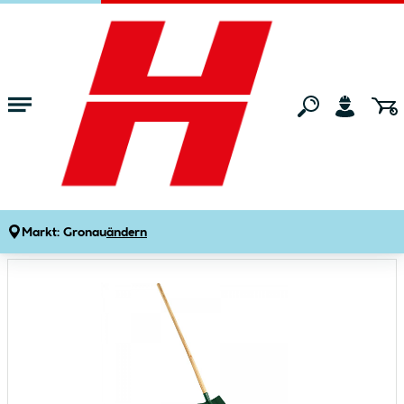
Zum Hauptinhalt springen
Startseite
Gartenmarkt
Gartengeräte
Spaten, Schaufeln & Garteng
Frankfurter Schaufel
Produktdetails
Artikelnummer:
383699
Markt:
Gronau
ändern
Bildergalerie überspringen