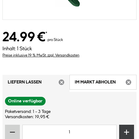
24.99 €
*
pro Stück
Inhalt:
1 Stück
Preise inklusive 19 % MwSt. zzgl. Versandkosten
LIEFERN LASSEN
IM MARKT ABHOLEN
ARTIKEL NICHT VERFÜGBAR
ARTIK
Online verfügbar
Paketversand: 1 - 3 Tage
Versandkosten: 19,95 €