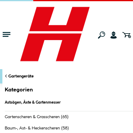
Zum Hauptinhalt springen
Startseite
Gartenmarkt
Gartengeräte
Astsägen, Äxte & Gartenmess
KATEGORIEN
FILTERN
Gartengeräte
Markt:
Bocholt
ändern
Astsägen, Äxte & Gartenmesser (
30
Produkte
)
Kategorien
Astsägen, Äxte & Gartenmesser
Gartenscheren & Grasscheren
(65)
Baum-, Ast- & Heckenscheren
(58)