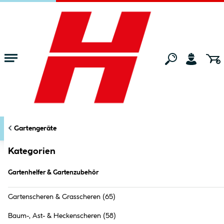
Zum Hauptinhalt springen
Startseite
Gartenmarkt
Gartengeräte
Gartenhelfer & Gartenzubehö
KATEGORIEN
FILTERN
Gartengeräte
Markt:
Bocholt
ändern
Gartenhelfer & Gartenzubehör (
82
Produkte
)
Kategorien
Gartenhelfer & Gartenzubehör
Gartenscheren & Grasscheren
(65)
Baum-, Ast- & Heckenscheren
(58)