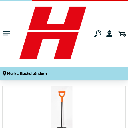
Zum Hauptinhalt springen
Startseite
Gartenmarkt
Gartengeräte
Spaten, Schaufeln & Garteng
Wingart Spaten Rund anthrazit-orange
Produktdetails
Artikelnummer:
229174
Markt:
Bocholt
ändern
Bildergalerie überspringen