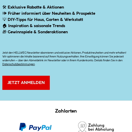
🛠
Exklusive Rabatte & Aktionen
🕪
Früher informiert über Neuheiten & Prospekte
💡
DIY-Tipps für Haus, Garten & Werkstatt
🏠
Inspiration & saisonale Trends
🎁
Gewinnspiele & Sonderaktionen
Jetzt den HELLWEG Newsletter abonnieren und exklusive Aktionen, Produktneuheiten und mehr erhalten!
Wir optimieren die Inhalte basierend auf Ihrem Nutzungsverhalten. Ihre Einwilligung können Sie jederzeit
widerrufen – über den Abmeldelink im Newsletter oder in Ihrem Kundenkonto. Details finden Sie in den
Datenschutzbestimmungen
.
JETZT ANMELDEN
Zahlarten