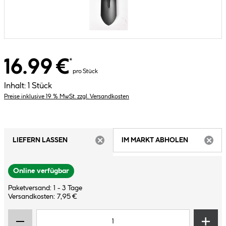
16.99 €
*
pro Stück
Inhalt:
1 Stück
Preise inklusive 19 % MwSt. zzgl. Versandkosten
LIEFERN LASSEN
IM MARKT ABHOLEN
ARTIKEL NICHT VERFÜGBAR
ARTIK
Online verfügbar
Paketversand: 1 - 3 Tage
Versandkosten: 7,95 €