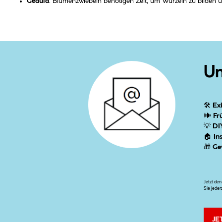
Geduld
: Blumenzwiebeln benötigen Zeit, um Wurzeln zu bilden un
Un
🛠
Ex
🕪
Fr
💡
DI
🏠
In
🎁
Ge
Jetzt de
Sie jeder
JE