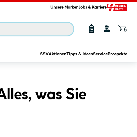
Unsere Marken
Jobs & Karriere
SSV
Aktionen
Tipps & Ideen
Service
Prospekte
lles, was Sie