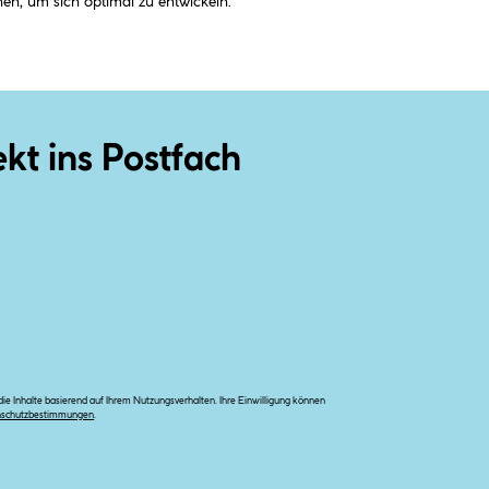
hen, um sich optimal zu entwickeln.
ekt ins Postfach
e Inhalte basierend auf Ihrem Nutzungsverhalten. Ihre Einwilligung können
nschutzbestimmungen
.