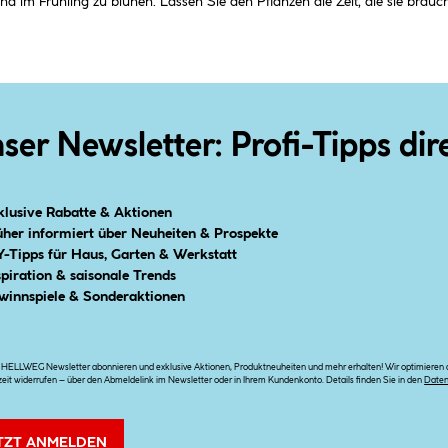
d im Frühling zu blühen. Lassen Sie den Pflanzen die Zeit, die sie brauc
ser Newsletter: Profi-Tipps dir
klusive Rabatte & Aktionen
üher informiert über Neuheiten & Prospekte
Y-Tipps für Haus, Garten & Werkstatt
spiration & saisonale Trends
winnspiele & Sonderaktionen
n HELLWEG Newsletter abonnieren und exklusive Aktionen, Produktneuheiten und mehr erhalten! Wir optimieren di
zeit widerrufen – über den Abmeldelink im Newsletter oder in Ihrem Kundenkonto. Details finden Sie in den
Date
TZT ANMELDEN