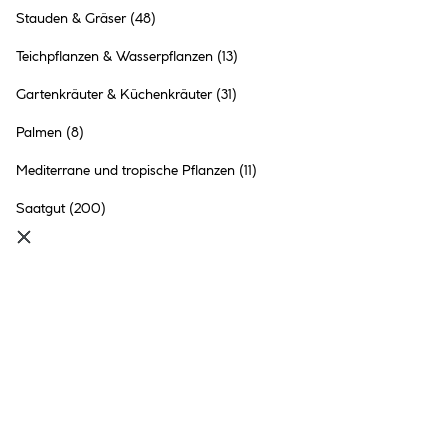
Stauden & Gräser
(48)
Teichpflanzen & Wasserpflanzen
(13)
Gartenkräuter & Küchenkräuter
(31)
Palmen
(8)
Plantiflor Ficus Kinky 30-35
cm gelb-bunt T12
Mediterrane und tropische Pflanzen
(11)
6.99 €
Saatgut
(200)
Inhalt:
1 Stück
●
Online nicht verfügbar
●
im Markt
Bocholt
vorrätig
●
99+
in anderen Märkten
vorrätig