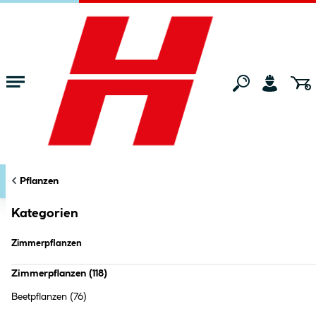
Zum Hauptinhalt springen
Startseite
Gartenmarkt
Pflanzen
Zimmerpflanzen
KATEGORIEN
FILTERN
Pflanzen
Markt:
Bocholt
ändern
Zimmerpflanzen (
118
Produkte
)
Kategorien
Zimmerpflanzen
Zimmerpflanzen
(
118
)
Beetpflanzen
(76)