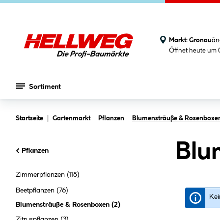
Markt:
Gronau
än
Öffnet heute um 
Sortiment
Zum Hauptinhalt springen
Startseite
Gartenmarkt
Pflanzen
Blumensträuße & Rosenboxe
Blu
Pflanzen
Zimmerpflanzen
(118)
Beetpflanzen
(76)
Kei
Blumensträuße & Rosenboxen
(
2
)
Zitruspflanzen
(3)