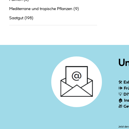
Mediterrane und tropische Pflanzen
(9)
Saatgut
(198)
Un
🛠
Ex
🕪
Fr
💡
DI
🏠
In
🎁
Ge
Jetzt de