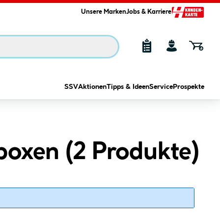
Unsere Marken
Jobs & Karriere
SSV
Aktionen
Tipps & Ideen
Service
Prospekte
boxen (
2
Produkte
)