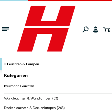
Zum Hauptinhalt springen
Startseite
Wohnen
Leuchten & Lampen
Paulmann Leuchten
KATEGORIEN
FILTERN
Leuchten & Lampen
Markt:
Bocholt
ändern
Paulmann Leuchten (
156
Produkte
)
Kategorien
Paulmann Leuchten
Wandleuchten & Wandlampen
(33)
Deckenleuchten & Deckenlampen
(243)