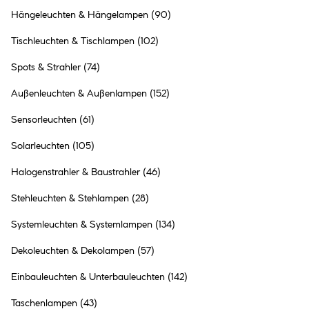
L+L Set BodenEBL 3x1,8W
Hängeleuchten & Hängelampen
(90)
IP67 3000K 12V
Tischleuchten & Tischlampen
(102)
69.99 €
Inhalt:
1 Stück
Spots & Strahler
(74)
Außenleuchten & Außenlampen
(152)
●
Online verfügbar
Sensorleuchten
(61)
●
im Markt
Bocholt
nicht vorrätig
●
9+
in anderen Märkten
vorrätig
Solarleuchten
(105)
Halogenstrahler & Baustrahler
(46)
Stehleuchten & Stehlampen
(28)
Systemleuchten & Systemlampen
(134)
Elektroniktrafo Halo+LED 0-
65W 230/12V65VA
Dekoleuchten & Dekolampen
(57)
19.99 €
Einbauleuchten & Unterbauleuchten
(142)
Inhalt:
1 Stück
Taschenlampen
(43)