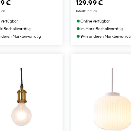
99 €
129.99 €
tück
Inhalt:
1 Stück
●
 verfügbar
Online verfügbar
●
kt
Bocholt
vorrätig
im Markt
Bocholt
vorrätig
●
anderen Märkten
vorrätig
9+
in anderen Märkten
vorrät