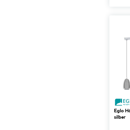
Eglo H
silber