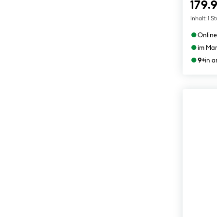
179.
Inhalt:
1 S
●
Online
●
im Mar
●
9+
in 