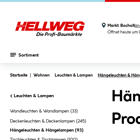
Markt:
Bocholt
än
Öffnet heute um 
Sortiment
Zum Hauptinhalt springen
Startseite
Wohnen
Leuchten & Lampen
Hängeleuchten & Hä
Hän
Leuchten & Lampen
Wandleuchten & Wandlampen
(33)
Pro
Deckenleuchten & Deckenlampen
(245)
Hängeleuchten & Hängelampen
(
93
)
Tischleuchten & Tischlampen
(100)