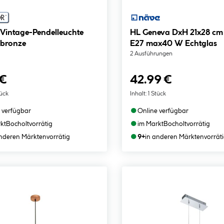
 Vintage-Pendelleuchte
HL Geneva DxH 21x28 cm 
 bronze
E27 max40 W Echtglas
2 Ausführungen
 €
42.99 €
tück
Inhalt:
1 Stück
●
 verfügbar
Online verfügbar
●
kt
Bocholt
vorrätig
im Markt
Bocholt
vorrätig
●
anderen Märkten
vorrätig
9+
in anderen Märkten
vorrät