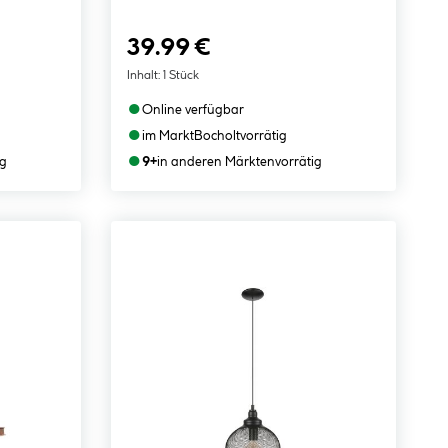
39.99 €
Inhalt:
1 Stück
●
Online verfügbar
●
im Markt
Bocholt
vorrätig
●
ig
9+
in anderen Märkten
vorrätig