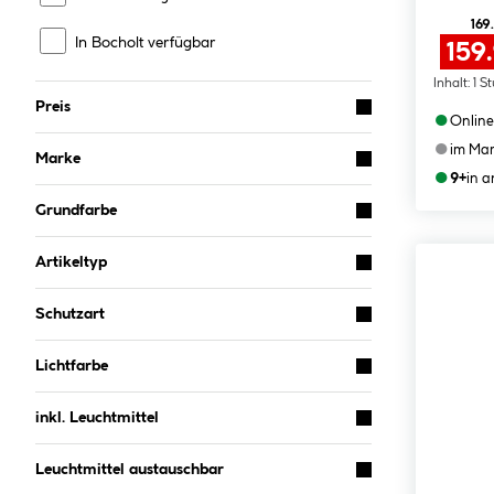
169
In Bocholt verfügbar
159
Inhalt:
1 S
Preis
●
Online
●
im Mar
Marke
●
9+
in 
Grundfarbe
Artikeltyp
Schutzart
Lichtfarbe
inkl. Leuchtmittel
Leuchtmittel austauschbar