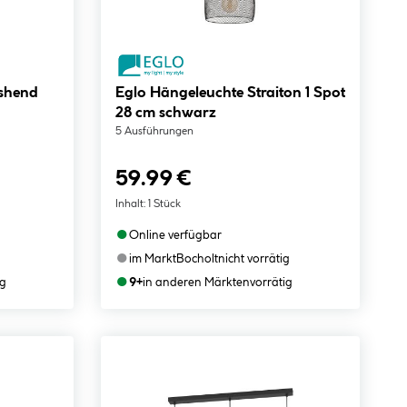
shend
Eglo Hängeleuchte Straiton 1 Spot
28 cm schwarz
5 Ausführungen
59.99 €
Inhalt:
1 Stück
●
Online verfügbar
●
im Markt
Bocholt
nicht vorrätig
●
ig
9+
in anderen Märkten
vorrätig