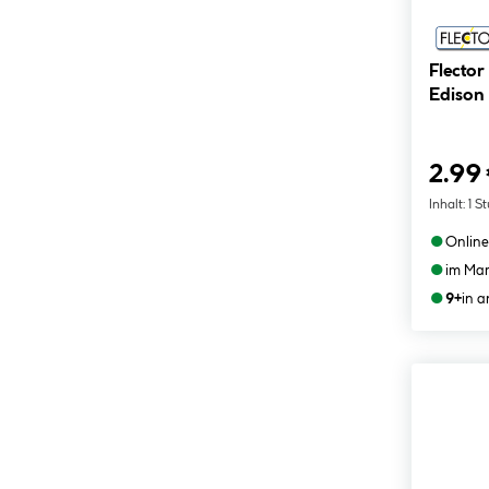
Flector
Edison
2.99
Inhalt:
1 S
●
Online
●
im Mar
●
9+
in 