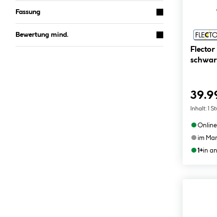
Fassung
Bewertung mind.
Flector
schwar
39.9
Inhalt:
1 S
●
Online
●
im Mar
●
1+
in a