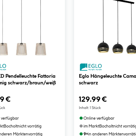
Eglo Hängeleuchte Cama
mig schwarz/braun/weiß
schwarz
99 €
129.99 €
tück
Inhalt:
1 Stück
●
 verfügbar
Online verfügbar
●
kt
Bocholt
nicht vorrätig
im Markt
Bocholt
nicht vorräti
●
anderen Märkten
vorrätig
9+
in anderen Märkten
vorrät