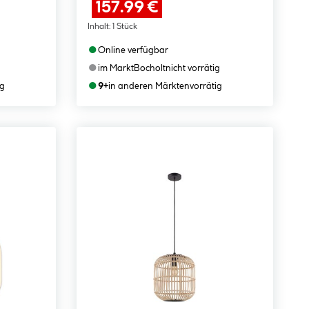
157.99 €
Inhalt:
1 Stück
●
Online verfügbar
●
im Markt
Bocholt
nicht vorrätig
●
ig
9+
in anderen Märkten
vorrätig