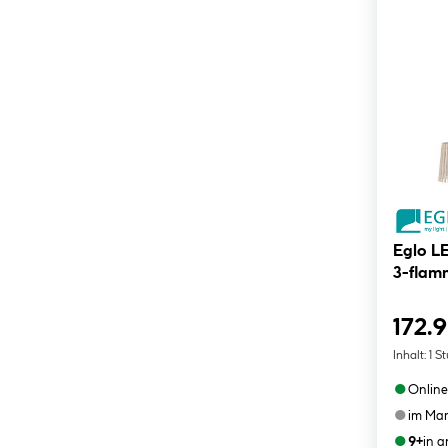
Eglo LED Pendelleuchte Fattoria
3-flam
172.
Inhalt:
1 S
●
Online
●
im Mar
●
9+
in 