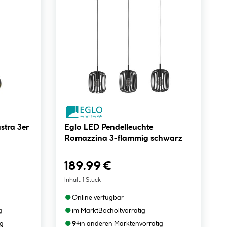
stra 3er
Eglo LED Pendelleuchte
Romazzina 3-flammig schwarz
189.99 €
Inhalt:
1 Stück
●
Online verfügbar
●
g
im Markt
Bocholt
vorrätig
●
ig
9+
in anderen Märkten
vorrätig