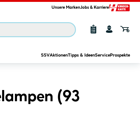
Unsere Marken
Jobs & Karriere
SSV
Aktionen
Tipps & Ideen
Service
Prospekte
lampen (
93