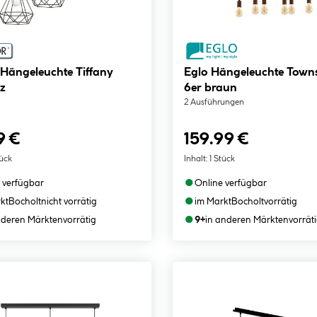
 Hängeleuchte Tiffany
Eglo Hängeleuchte Town
z
6er braun
2 Ausführungen
9 €
159.99 €
tück
Inhalt:
1 Stück
●
 verfügbar
Online verfügbar
●
kt
Bocholt
nicht vorrätig
im Markt
Bocholt
vorrätig
●
nderen Märkten
vorrätig
9+
in anderen Märkten
vorrät