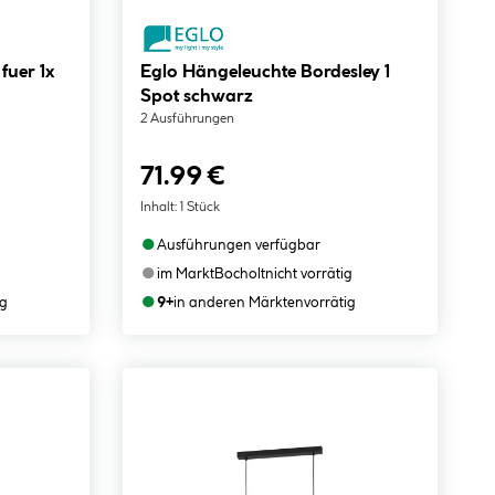
fuer 1x
Eglo Hängeleuchte Bordesley 1
Spot schwarz
2 Ausführungen
71.99 €
Inhalt:
1 Stück
●
Ausführungen verfügbar
●
im Markt
Bocholt
nicht vorrätig
●
ig
9+
in anderen Märkten
vorrätig