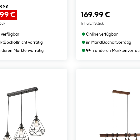
.99 €
.99 €
169.99 €
tück
Inhalt:
1 Stück
●
 verfügbar
Online verfügbar
●
kt
Bocholt
nicht vorrätig
im Markt
Bocholt
vorrätig
●
anderen Märkten
vorrätig
9+
in anderen Märkten
vorrät