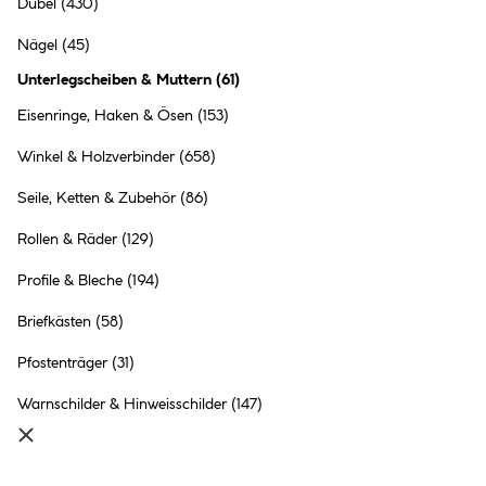
Dübel
(430)
Basic Unterlegscheiben-Set in
Box 900-teilig
Nägel
(45)
12.99 €
Unterlegscheiben & Muttern
(
61
)
Inhalt:
1 Stück
Eisenringe, Haken & Ösen
(153)
Winkel & Holzverbinder
(658)
●
Online verfügbar
●
im Markt
Bocholt
vorrätig
Seile, Ketten & Zubehör
(86)
●
99+
in anderen Märkten
vorrätig
Rollen & Räder
(129)
Profile & Bleche
(194)
Briefkästen
(58)
Suki Karosseriescheibe 10,5 x
Pfostenträger
(31)
30 x 2,5 mm 4 Stück
Warnschilder & Hinweisschilder
(147)
8 Ausführungen
4.99 €
Inhalt:
4 Stück
(1.25 € / 1 Stück)