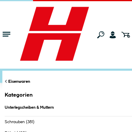
Zum Hauptinhalt springen
Startseite
Maschinen & Werkzeuge
Eisenwaren
Unterlegscheiben 
FILTERN
KATEGORIEN
Markt:
Bocholt
ändern
Unterlegscheiben & Muttern (
61
Produkte
)
Eisenwaren
Kategorien
Unterlegscheiben & Muttern
Schrauben
(381)