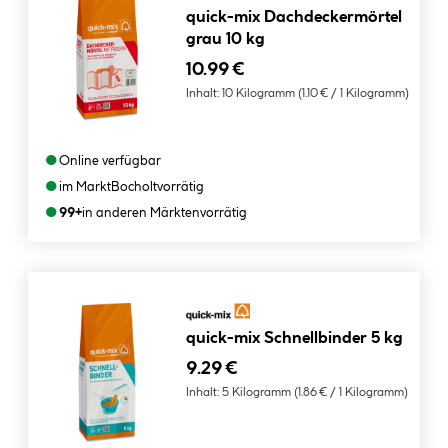
quick-mix Dachdeckermörtel
grau 10 kg
10.99 €
Inhalt:
10 Kilogramm
(1.10 € / 1 Kilogramm)
●
Online verfügbar
●
im Markt
Bocholt
vorrätig
●
99+
in anderen Märkten
vorrätig
quick-mix Schnellbinder 5 kg
9.29 €
Inhalt:
5 Kilogramm
(1.86 € / 1 Kilogramm)