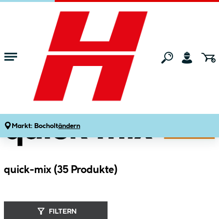
Zum Hauptinhalt springen
Startseite
Marken
quick-mix
Markt:
Bocholt
ändern
quick-mix (
35
Produkte
)
FILTERN