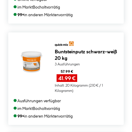
●
im Markt
Bocholt
vorrätig
●
99+
in anderen Märkten
vorrätig
Buntsteinputz schwarz-weiß
20 kg
3 Ausführungen
57.99 €
41.99 €
Inhalt:
20 Kilogramm
(2.10 € / 1
Kilogramm)
●
Ausführungen verfügbar
●
im Markt
Bocholt
vorrätig
●
99+
in anderen Märkten
vorrätig