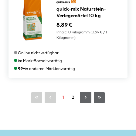
quick-mix Naturstein-
Verlegemörtel 10 kg
8.89 €
Inhalt:
10 Kilogramm
(0.89 € / 1
Kilogramm)
●
Online nicht verfügbar
●
im Markt
Bocholt
vorrätig
●
99+
in anderen Märkten
vorrätig
Seite
Seite
1
2