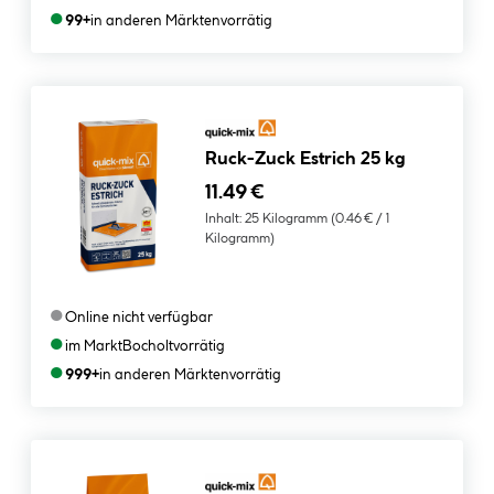
●
99+
in anderen Märkten
vorrätig
Ruck-Zuck Estrich 25 kg
11.49 €
Inhalt:
25 Kilogramm
(0.46 € / 1
Kilogramm)
●
Online nicht verfügbar
●
im Markt
Bocholt
vorrätig
●
999+
in anderen Märkten
vorrätig