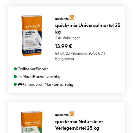
quick-mix Universalmörtel 25
kg
2 Ausführungen
13.99 €
Inhalt:
25 Kilogramm
(0.56 € / 1
Kilogramm)
●
Online verfügbar
●
im Markt
Bocholt
vorrätig
●
99+
in anderen Märkten
vorrätig
quick-mix Naturstein-
Verlegemörtel 25 kg