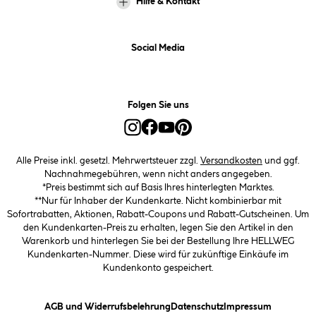
Hilfe & Kontakt
Social Media
Folgen Sie uns
Alle Preise inkl. gesetzl. Mehrwertsteuer zzgl.
Versandkosten
und ggf.
Nachnahmegebühren, wenn nicht anders angegeben.
*Preis bestimmt sich auf Basis Ihres hinterlegten Marktes.
**Nur für Inhaber der Kundenkarte. Nicht kombinierbar mit
Sofortrabatten, Aktionen, Rabatt-Coupons und Rabatt-Gutscheinen. Um
den Kundenkarten-Preis zu erhalten, legen Sie den Artikel in den
Warenkorb und hinterlegen Sie bei der Bestellung Ihre HELLWEG
Kundenkarten-Nummer. Diese wird für zukünftige Einkäufe im
Kundenkonto gespeichert.
(öffnet ein Dialogfeld)
(öffnet ein Dialogfeld)
(öffnet ein
AGB und Widerrufsbelehrung
Datenschutz
Impressum