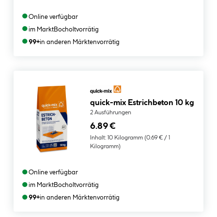
●
Online verfügbar
●
im Markt
Bocholt
vorrätig
●
99+
in anderen Märkten
vorrätig
quick-mix Estrichbeton 10 kg
2 Ausführungen
6.89 €
Inhalt:
10 Kilogramm
(0.69 € / 1
Kilogramm)
●
Online verfügbar
●
im Markt
Bocholt
vorrätig
●
99+
in anderen Märkten
vorrätig