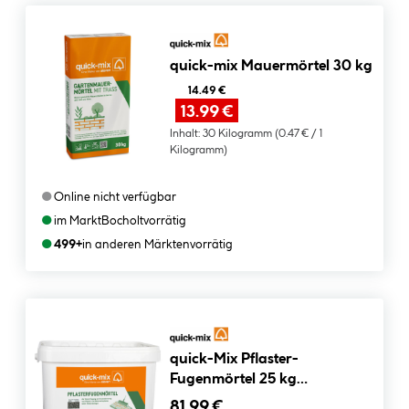
quick-mix Mauermörtel 30 kg
14.49 €
13.99 €
Inhalt:
30 Kilogramm
(0.47 € / 1
Kilogramm)
●
Online nicht verfügbar
●
im Markt
Bocholt
vorrätig
●
499+
in anderen Märkten
vorrätig
quick-Mix Pflaster-
Fugenmörtel 25 kg
gebrauchsfertig Farbe basalt
81.99 €