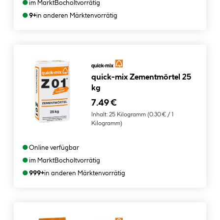
●
im Markt
Bocholt
vorrätig
●
9+
in anderen Märkten
vorrätig
quick-mix Zementmörtel 25
kg
7.49 €
Inhalt:
25 Kilogramm
(0.30 € / 1
Kilogramm)
●
Online verfügbar
●
im Markt
Bocholt
vorrätig
●
999+
in anderen Märkten
vorrätig