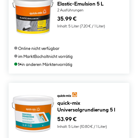
Elastic-Emulsion 5 L
2 Ausführungen
35.99 €
Inhalt:
5 Liter
(7.20 € / 1 Liter)
●
Online nicht verfügbar
●
im Markt
Bocholt
nicht vorrätig
●
1+
in anderen Märkten
vorrätig
quick-mix
Universalgrundierung 5 l
53.99 €
Inhalt:
5 Liter
(10.80 € / 1 Liter)