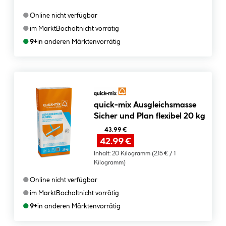
●
Online nicht verfügbar
●
im Markt
Bocholt
nicht vorrätig
●
9+
in anderen Märkten
vorrätig
quick-mix Ausgleichsmasse
Sicher und Plan flexibel 20 kg
43.99 €
42.99 €
Inhalt:
20 Kilogramm
(2.15 € / 1
Kilogramm)
●
Online nicht verfügbar
●
im Markt
Bocholt
nicht vorrätig
●
9+
in anderen Märkten
vorrätig