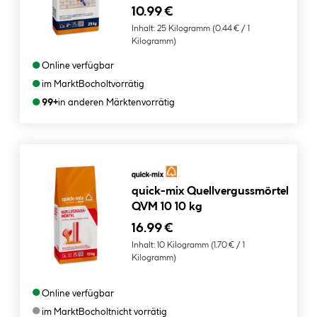
10.99 €
Inhalt:
25 Kilogramm
(0.44 € / 1
Kilogramm)
●
Online verfügbar
●
im Markt
Bocholt
vorrätig
●
99+
in anderen Märkten
vorrätig
quick-mix Quellvergussmörtel
QVM 10 10 kg
16.99 €
Inhalt:
10 Kilogramm
(1.70 € / 1
Kilogramm)
●
Online verfügbar
●
im Markt
Bocholt
nicht vorrätig