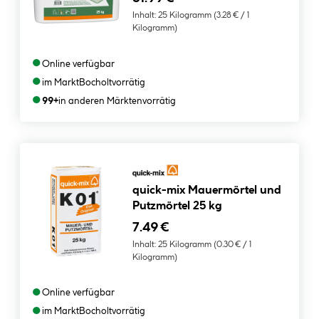
Inhalt:
25 Kilogramm
(3.28 € / 1
Kilogramm)
●
Online verfügbar
●
im Markt
Bocholt
vorrätig
●
99+
in anderen Märkten
vorrätig
quick-mix Mauermörtel und
Putzmörtel 25 kg
7.49 €
Inhalt:
25 Kilogramm
(0.30 € / 1
Kilogramm)
●
Online verfügbar
●
im Markt
Bocholt
vorrätig