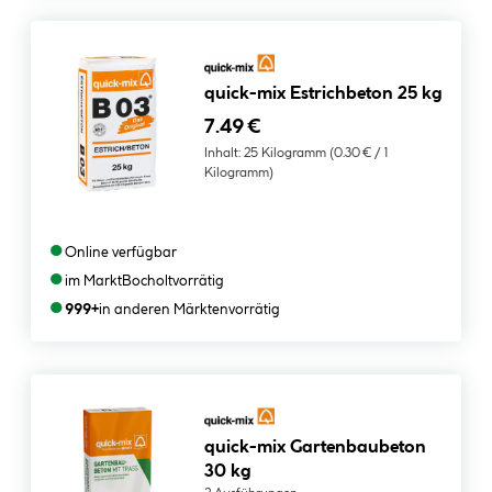
quick-mix Estrichbeton 25 kg
7.49 €
Inhalt:
25 Kilogramm
(0.30 € / 1
Kilogramm)
●
Online verfügbar
●
im Markt
Bocholt
vorrätig
●
999+
in anderen Märkten
vorrätig
quick-mix Gartenbaubeton
30 kg