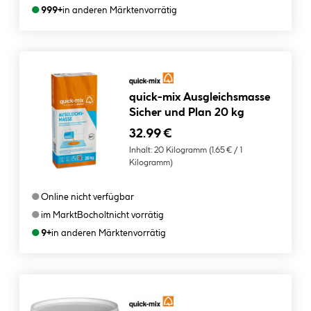
●
999+
in anderen Märkten
vorrätig
quick-mix Ausgleichsmasse
Sicher und Plan 20 kg
32.99 €
Inhalt:
20 Kilogramm
(1.65 € / 1
Kilogramm)
●
Online nicht verfügbar
●
im Markt
Bocholt
nicht vorrätig
●
9+
in anderen Märkten
vorrätig