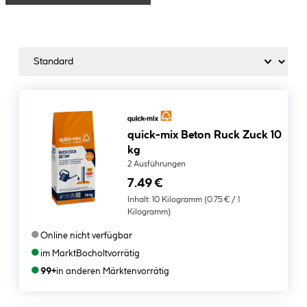
quick-mix Beton Ruck Zuck 10
kg
2 Ausführungen
7.49 €
Inhalt:
10 Kilogramm
(0.75 € / 1
Kilogramm)
●
Online nicht verfügbar
●
im Markt
Bocholt
vorrätig
●
99+
in anderen Märkten
vorrätig