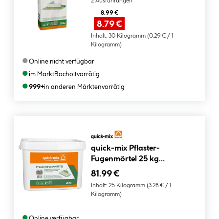
2 Ausführungen
8.99 €
8.79 €
Inhalt:
30 Kilogramm
(0.29 € / 1
Kilogramm)
●
Online nicht verfügbar
●
im Markt
Bocholt
vorrätig
●
999+
in anderen Märkten
vorrätig
quick-mix Pflaster-
Fugenmörtel 25 kg
gebrauchsfertig Farbe
81.99 €
steingrau
Inhalt:
25 Kilogramm
(3.28 € / 1
Kilogramm)
●
Online verfügbar