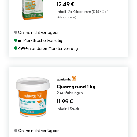
12.49 €
Inhalt:
25 Kilogramm
(0.50 € / 1
Kilogramm)
●
Online nicht verfügbar
●
im Markt
Bocholt
vorrätig
●
499+
in anderen Märkten
vorrätig
Quarzgrund 1 kg
2 Ausführungen
11.99 €
Inhalt:
1 Stück
●
Online nicht verfügbar