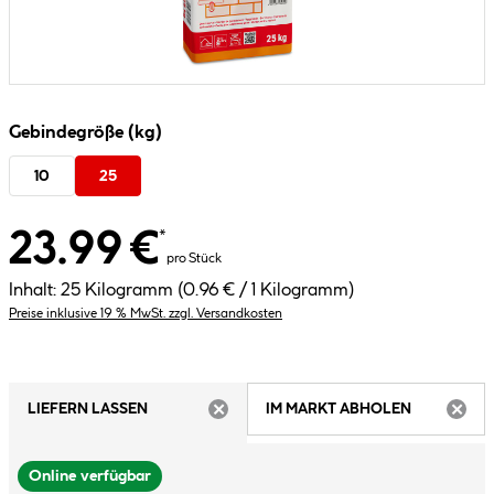
Gebindegröße (kg)
10
25
23.99 €
*
pro Stück
Inhalt:
25 Kilogramm
(0.96 € / 1 Kilogramm)
Preise inklusive 19 % MwSt. zzgl. Versandkosten
LIEFERN LASSEN
IM MARKT ABHOLEN
ARTIKEL NICHT VERFÜGBAR
ARTIK
Online verfügbar