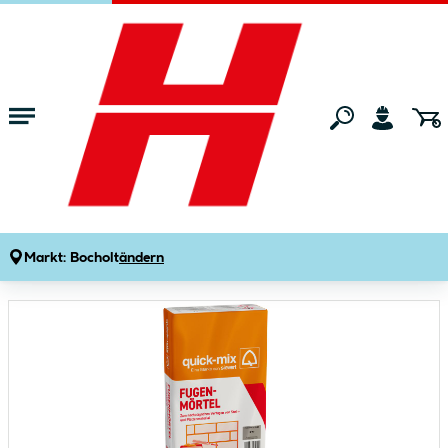
Zum Hauptinhalt springen
Startseite
Bauen & Renovieren
Bauchemie
Mörtel & Zement
Fugenmörtel grau 25 kg
Produktdetails
Artikelnummer:
490988
Markt:
Bocholt
ändern
Bildergalerie überspringen