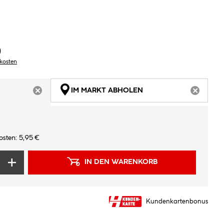
)
dkosten
IM MARKT ABHOLEN
ARTIKEL NICHT VERFÜGBAR
ARTIKEL
osten: 5,95 €
IN DEN WARENKORB
Kundenkartenbonus