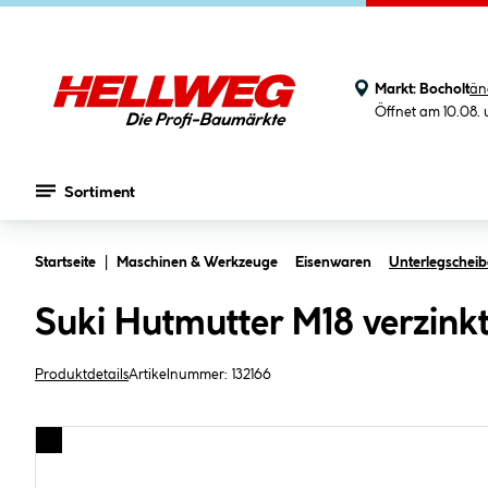
Markt:
Bocholt
än
Öffnet am 10.08.
Sortiment
Zum Hauptinhalt springen
Startseite
Maschinen & Werkzeuge
Eisenwaren
Unterlegscheib
Suki Hutmutter M18 verzink
Produktdetails
Artikelnummer:
132166
Bildergalerie überspringen