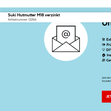
Suki Hutmutter M18 verzinkt
Artikelnummer: 132166
Un
🛠
Ex
🕪
Fr
💡
DI
🏠
In
🎁
Ge
Jetzt de
Sie jeder
JE