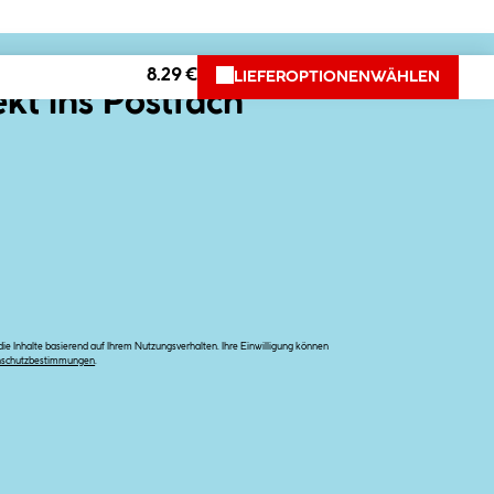
8.29 €
LIEFEROPTIONEN
WÄHLEN
ekt ins Postfach
e Inhalte basierend auf Ihrem Nutzungsverhalten. Ihre Einwilligung können
nschutzbestimmungen
.