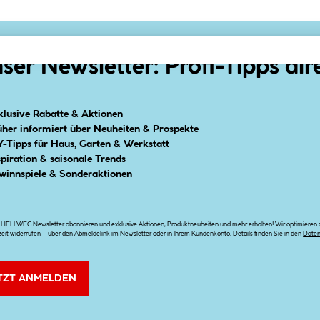
ser Newsletter: Profi-Tipps dir
klusive Rabatte & Aktionen
üher informiert über Neuheiten & Prospekte
Y-Tipps für Haus, Garten & Werkstatt
spiration & saisonale Trends
winnspiele & Sonderaktionen
n HELLWEG Newsletter abonnieren und exklusive Aktionen, Produktneuheiten und mehr erhalten! Wir optimieren di
zeit widerrufen – über den Abmeldelink im Newsletter oder in Ihrem Kundenkonto. Details finden Sie in den
Date
TZT ANMELDEN