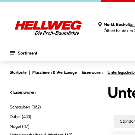
Markt:
Bocholt
än
Öffnet heute um 
Sortiment
Zum Hauptinhalt springen
Startseite
Maschinen & Werkzeuge
Eisenwaren
Unterlegscheib
Unt
Eisenwaren
Schrauben
(382)
Dübel
(433)
Nägel
(47)