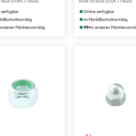
 Stück
(0.08 € / 1 Stück)
Inhalt:
50 Stück
(0.32 € / 1 Stück)
●
 verfügbar
Online verfügbar
●
kt
Bocholt
vorrätig
im Markt
Bocholt
vorrätig
●
 anderen Märkten
vorrätig
99+
in anderen Märkten
vorrä