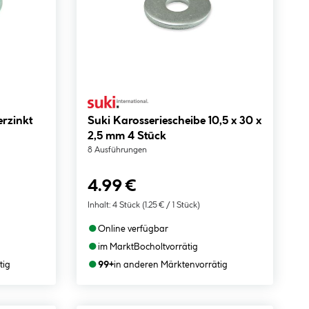
erzinkt
Suki Karosseriescheibe 10,5 x 30 x
2,5 mm 4 Stück
8 Ausführungen
4.99 €
Inhalt:
4 Stück
(1.25 € / 1 Stück)
●
Online verfügbar
●
im Markt
Bocholt
vorrätig
●
tig
99+
in anderen Märkten
vorrätig