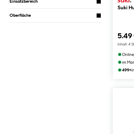
Einsatzbereich
Suki H
Oberfläche
5.49
Inhalt:
4 S
●
Online
●
im Mar
●
499+
i