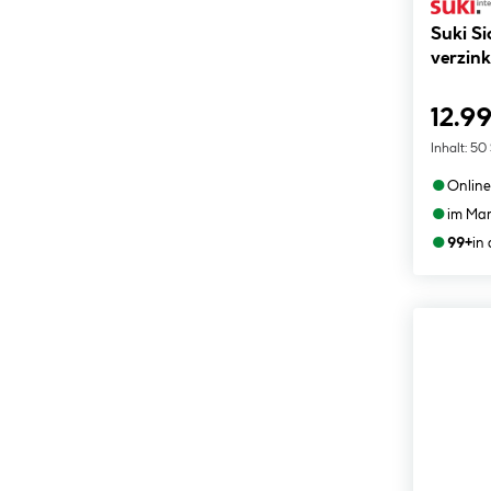
Suki Si
verzink
12.99
Inhalt:
50 
●
Online
●
im Mar
●
99+
in