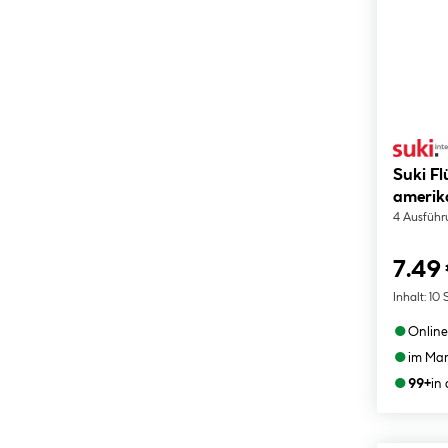
Suki F
amerik
4 Ausfüh
7.49
Inhalt:
10 
●
Online
●
im Mar
●
99+
in