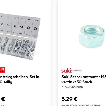
nterlegscheiben-Set in
Suki Sechskantmutter M
-teilig
verzinkt 50 Stück
19 Ausführungen
 €
5.29 €
tück
Inhalt:
50 Stück
(0.11 € / 1 Stück)