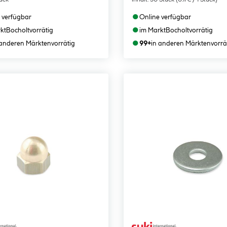
●
 verfügbar
Online verfügbar
●
kt
Bocholt
vorrätig
im Markt
Bocholt
vorrätig
●
 anderen Märkten
vorrätig
99+
in anderen Märkten
vorrä