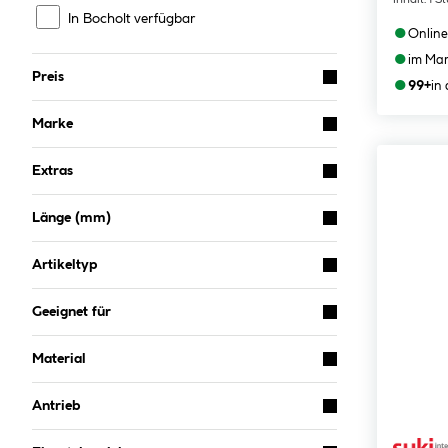
In Bocholt verfügbar
●
Online
●
im Mar
Preis
●
99+
in
Marke
Extras
Länge (mm)
Artikeltyp
Geeignet für
Material
Antrieb