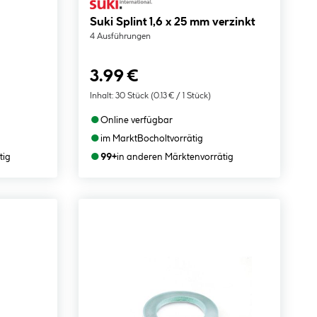
Suki Splint 1,6 x 25 mm verzinkt
4 Ausführungen
3.99 €
Inhalt:
30 Stück
(0.13 € / 1 Stück)
●
Online verfügbar
●
im Markt
Bocholt
vorrätig
●
tig
99+
in anderen Märkten
vorrätig