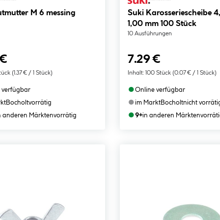
utmutter M 6 messing
Suki Karosseriescheibe 4,
1,00 mm 100 Stück
10 Ausführungen
 €
7.29 €
tück
(1.37 € / 1 Stück)
Inhalt:
100 Stück
(0.07 € / 1 Stück)
●
 verfügbar
Online verfügbar
●
kt
Bocholt
vorrätig
im Markt
Bocholt
nicht vorräti
●
n anderen Märkten
vorrätig
9+
in anderen Märkten
vorrät