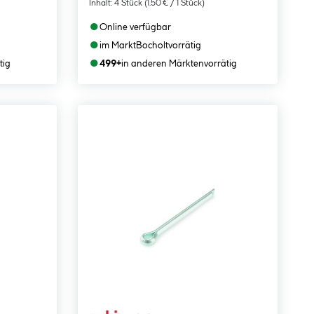
Inhalt:
4 Stück
(1.50 € / 1 Stück)
●
Online verfügbar
●
im Markt
Bocholt
vorrätig
●
tig
499+
in anderen Märkten
vorrätig