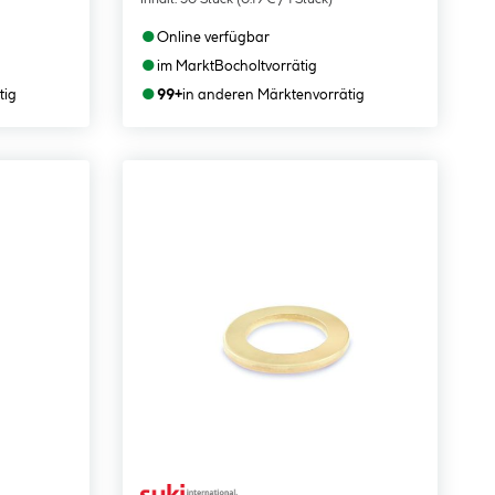
●
Online verfügbar
●
im Markt
Bocholt
vorrätig
●
tig
99+
in anderen Märkten
vorrätig