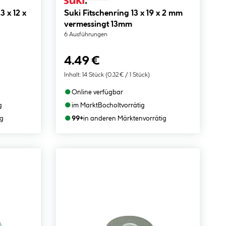
3 x 12 x
Suki Fitschenring 13 x 19 x 2 mm
vermessingt 13mm
6 Ausführungen
4.49 €
Inhalt:
14 Stück
(0.32 € / 1 Stück)
●
Online verfügbar
●
g
im Markt
Bocholt
vorrätig
●
ig
99+
in anderen Märkten
vorrätig