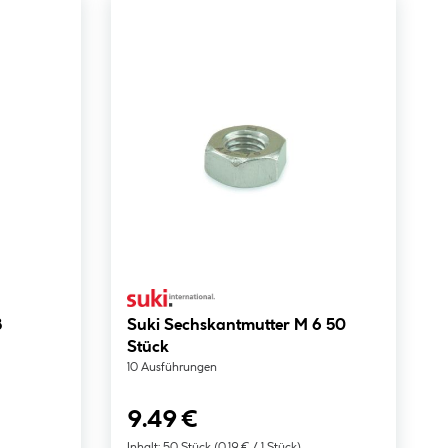
8
Suki Sechskantmutter M 6 50
Stück
10 Ausführungen
9.49 €
Inhalt:
50 Stück
(0.19 € / 1 Stück)