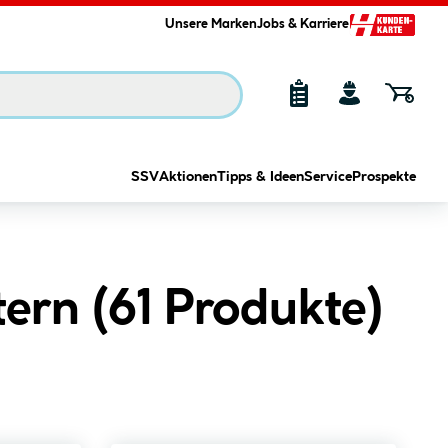
Unsere Marken
Jobs & Karriere
SSV
Aktionen
Tipps & Ideen
Service
Prospekte
ern (
61
Produkte
)