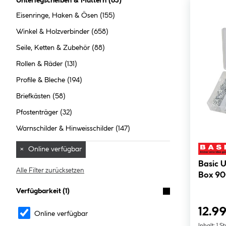
Unterlegscheiben & Muttern
(
63
)
Eisenringe, Haken & Ösen
(155)
Winkel & Holzverbinder
(658)
Seile, Ketten & Zubehör
(88)
Rollen & Räder
(131)
Profile & Bleche
(194)
Briefkästen
(58)
Pfostenträger
(32)
Warnschilder & Hinweisschilder
(147)
×
Online verfügbar
Basic U
Alle Filter zurücksetzen
Box 900
Verfügbarkeit
(1)
12.99
Online verfügbar
Inhalt:
1 S