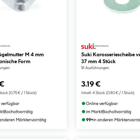
lügelmutter M 4 mm
Suki Karosseriescheibe v
anische Form
37 mm 4 Stück
rungen
18 Ausführungen
 €
3.19 €
Stück
(0.75 € / 1 Stück)
Inhalt:
4 Stück
(0.80 € / 1 Stück)
●
 verfügbar
Online verfügbar
●
kt
Bocholt
vorrätig
im Markt
Bocholt
vorrätig
●
 anderen Märkten
vorrätig
99+
in anderen Märkten
vorrä