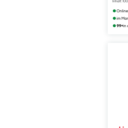
Inhalt:
100
●
Online
●
im Mar
●
99+
in