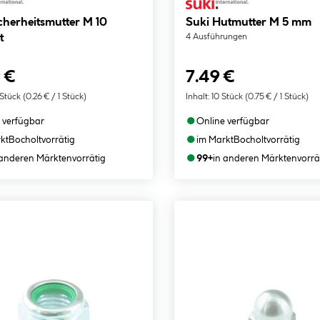
cherheitsmutter M 10
Suki Hutmutter M 5 mm
t
4 Ausführungen
 €
7.49 €
Stück
(0.26 € / 1 Stück)
Inhalt:
10 Stück
(0.75 € / 1 Stück)
●
 verfügbar
Online verfügbar
●
kt
Bocholt
vorrätig
im Markt
Bocholt
vorrätig
●
 anderen Märkten
vorrätig
99+
in anderen Märkten
vorrä