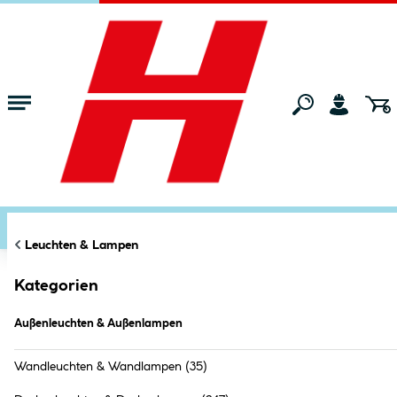
Zum Hauptinhalt springen
Startseite
Wohnen
Leuchten & Lampen
Außenleuchten & Außenl
FILTERN
KATEGORIEN
×
Online verfügbar
Markt:
Bocholt
ändern
Leuchten & Lampen
Alle Filter zurücksetzen
Kategorien
Außenleuchten & Außenlampen (
150
Außenleuchten & Außenlampen
Produkte
)
Wandleuchten & Wandlampen
(35)