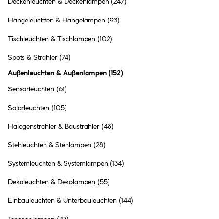
Deckenleuchten & Deckenlampen
(247)
Hängeleuchten & Hängelampen
(93)
Tischleuchten & Tischlampen
(102)
Flector Wandaußenleuchte
Spots & Strahler
(74)
Nova anthrazit
Außenleuchten & Außenlampen
(
152
)
31.99 €
Sensorleuchten
(61)
Inhalt:
1 Stück
Solarleuchten
(105)
●
Halogenstrahler & Baustrahler
(48)
Online verfügbar
●
im Markt
Bocholt
vorrätig
Stehleuchten & Stehlampen
(28)
●
99+
in anderen Märkten
vorrätig
Systemleuchten & Systemlampen
(134)
Dekoleuchten & Dekolampen
(55)
Einbauleuchten & Unterbauleuchten
(144)
Flector Garten Wegeleuchte