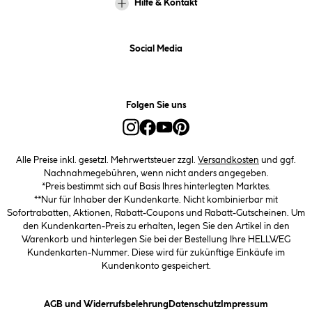
Hilfe & Kontakt
Social Media
Folgen Sie uns
Alle Preise inkl. gesetzl. Mehrwertsteuer zzgl.
Versandkosten
und ggf.
Nachnahmegebühren, wenn nicht anders angegeben.
*Preis bestimmt sich auf Basis Ihres hinterlegten Marktes.
**Nur für Inhaber der Kundenkarte. Nicht kombinierbar mit
Sofortrabatten, Aktionen, Rabatt-Coupons und Rabatt-Gutscheinen. Um
den Kundenkarten-Preis zu erhalten, legen Sie den Artikel in den
Warenkorb und hinterlegen Sie bei der Bestellung Ihre HELLWEG
Kundenkarten-Nummer. Diese wird für zukünftige Einkäufe im
Kundenkonto gespeichert.
(öffnet ein Dialogfeld)
(öffnet ein Dialogfeld)
(öffnet ein
AGB und Widerrufsbelehrung
Datenschutz
Impressum