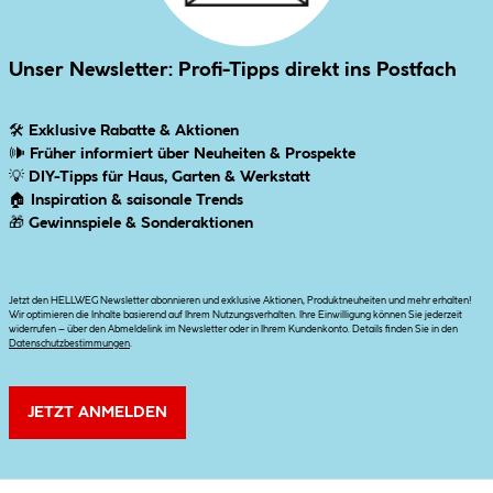
Unser Newsletter: Profi-Tipps direkt ins Postfach
🛠
Exklusive Rabatte & Aktionen
🕪
Früher informiert über Neuheiten & Prospekte
💡
DIY-Tipps für Haus, Garten & Werkstatt
🏠
Inspiration & saisonale Trends
🎁
Gewinnspiele & Sonderaktionen
Jetzt den HELLWEG Newsletter abonnieren und exklusive Aktionen, Produktneuheiten und mehr erhalten!
Wir optimieren die Inhalte basierend auf Ihrem Nutzungsverhalten. Ihre Einwilligung können Sie jederzeit
widerrufen – über den Abmeldelink im Newsletter oder in Ihrem Kundenkonto. Details finden Sie in den
Datenschutzbestimmungen
.
JETZT ANMELDEN