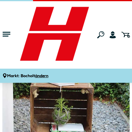
Zum Hauptinhalt springen
Startseite
Tipps & Ideen
Garten
DIY
Obstkistentisch
Markt:
Bocholt
ändern