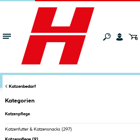
Zum Hauptinhalt springen
Startseite
Tierwelt
Katzenbedarf
Katzenpflege
FILTERN
KATEGORIEN
Markt:
Bocholt
ändern
Katzenpflege (
9
Produkte
)
Katzenbedarf
Kategorien
Katzenpflege
Katzenfutter & Katzensnacks
(297)
Katzenpflege
(
9
)