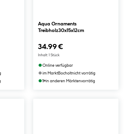
Aqua Ornaments
Treibholz30x15x12cm
34.99 €
Inhalt:
1 Stück
●
Online verfügbar
●
g
im Markt
Bocholt
nicht vorrätig
●
g
1+
in anderen Märkten
vorrätig