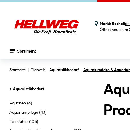
Markt:
Bocholt
än
Öffnet heute um 
Sortiment
Zum Hauptinhalt springen
Startseite
Tierwelt
Aquaristikbedarf
Aquariumdeko & Aquariu
Aqu
Aquaristikbedarf
Aquarien
(8)
Pro
Aquariumpflege
(43)
Fischfutter
(105)