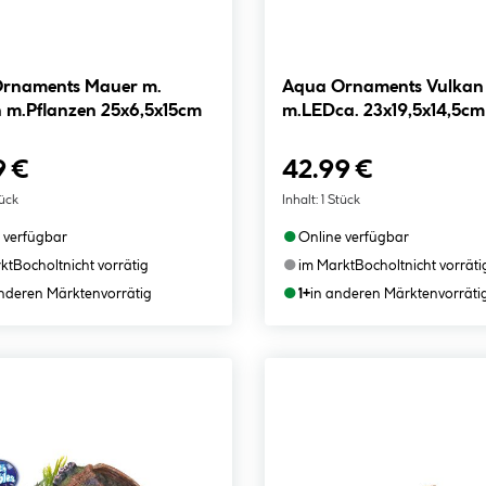
rnaments Mauer m.
Aqua Ornaments Vulkan
 m.Pflanzen 25x6,5x15cm
m.LEDca. 23x19,5x14,5cm
9 €
42.99 €
tück
Inhalt:
1 Stück
●
 verfügbar
Online verfügbar
●
kt
Bocholt
nicht vorrätig
im Markt
Bocholt
nicht vorräti
●
anderen Märkten
vorrätig
1+
in anderen Märkten
vorräti