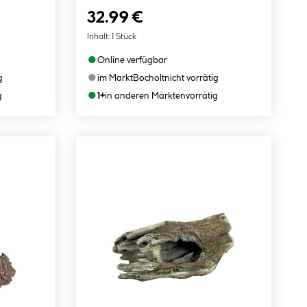
32.99 €
Inhalt:
1 Stück
●
Online verfügbar
●
g
im Markt
Bocholt
nicht vorrätig
●
g
1+
in anderen Märkten
vorrätig