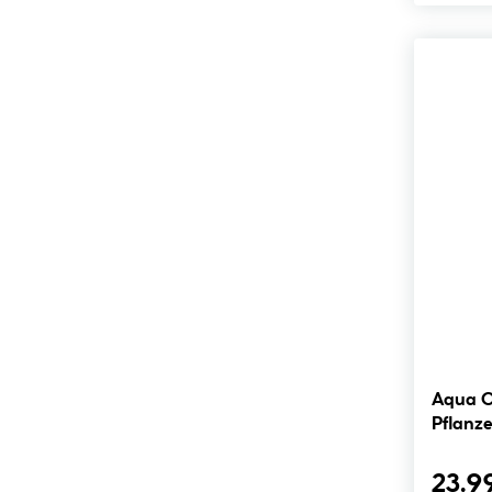
Aqua O
Pflanz
23.9