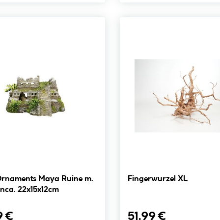
rnaments Maya Ruine m.
Fingerwurzel XL
enca. 22x15x12cm
9 €
51.99 €