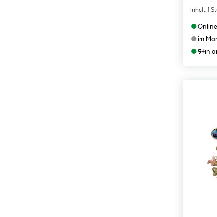
Inhalt:
1 S
●
Online
●
im Mar
●
9+
in 