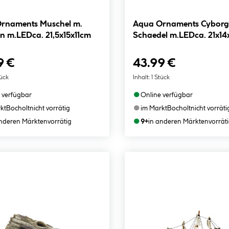
rnaments Muschel m.
Aqua Ornaments Cyborg
n m.LEDca. 21,5x15x11cm
Schaedel m.LEDca. 21x14
9 €
43.99 €
tück
Inhalt:
1 Stück
●
 verfügbar
Online verfügbar
●
kt
Bocholt
nicht vorrätig
im Markt
Bocholt
nicht vorräti
●
anderen Märkten
vorrätig
9+
in anderen Märkten
vorrät