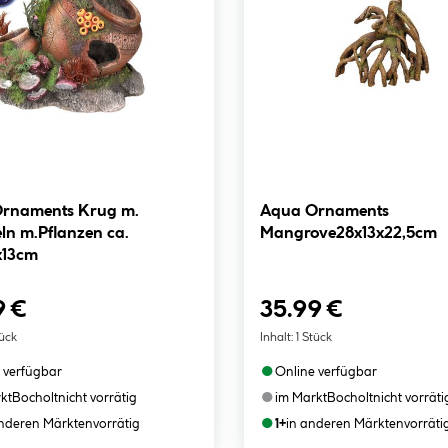
rnaments Krug m.
Aqua Ornaments
ln m.Pflanzen ca.
Mangrove28x13x22,5cm
x13cm
9 €
35.99 €
tück
Inhalt:
1 Stück
●
 verfügbar
Online verfügbar
●
kt
Bocholt
nicht vorrätig
im Markt
Bocholt
nicht vorräti
●
anderen Märkten
vorrätig
1+
in anderen Märkten
vorräti