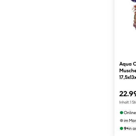
Aqua O
Musche
17,5x13
22.9
Inhalt:
1 S
●
Online
●
im Mar
●
9+
in 