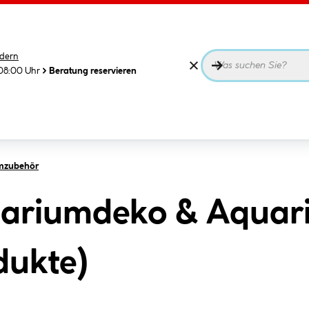
dern
08:00 Uhr
Beratung reservieren
mzubehör
ariumdeko & Aquar
dukte
)