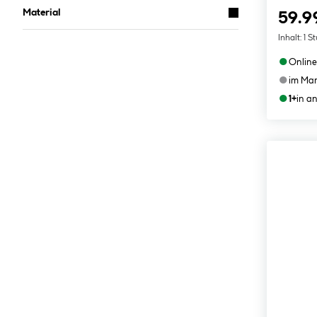
Material
59.9
Inhalt:
1 S
●
Online
●
im Mar
●
1+
in a