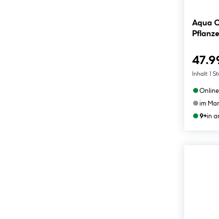
Aqua O
Pflanze
47.9
Inhalt:
1 S
●
Online
●
im Mar
●
9+
in 