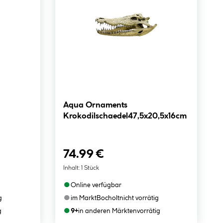
Aqua Ornaments
Krokodilschaedel47,5x20,5x16cm
74.99 €
Inhalt:
1 Stück
●
Online verfügbar
●
g
im Markt
Bocholt
nicht vorrätig
●
g
9+
in anderen Märkten
vorrätig