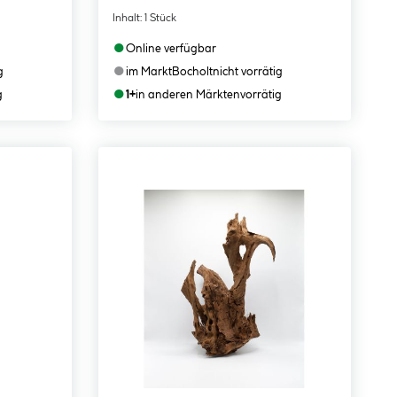
Inhalt:
1 Stück
●
Online verfügbar
●
g
im Markt
Bocholt
nicht vorrätig
●
g
1+
in anderen Märkten
vorrätig