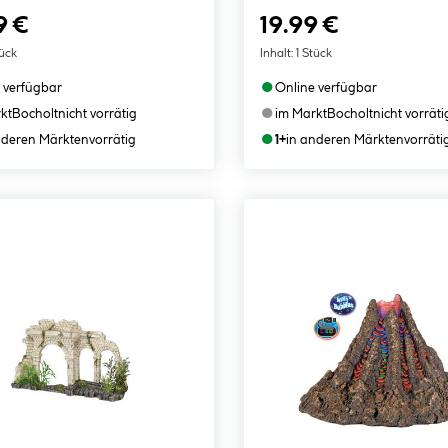
9 €
19.99 €
tück
Inhalt:
1 Stück
●
 verfügbar
Online verfügbar
●
kt
Bocholt
nicht vorrätig
im Markt
Bocholt
nicht vorräti
●
nderen Märkten
vorrätig
1+
in anderen Märkten
vorräti