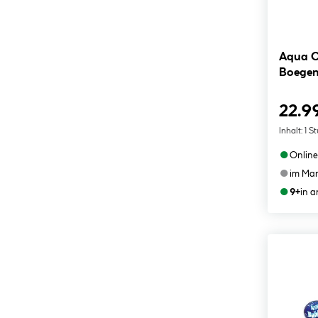
Aqua O
Boegen
22.9
Inhalt:
1 S
●
Online
●
im Mar
●
9+
in 