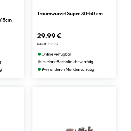
Traumwurzel Super 30-50 cm
x15cm
29.99 €
Inhalt:
1 Stück
●
Online verfügbar
●
g
im Markt
Bocholt
nicht vorrätig
●
ig
9+
in anderen Märkten
vorrätig