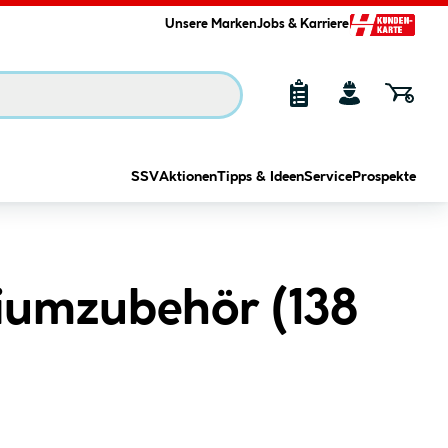
Unsere Marken
Jobs & Karriere
SSV
Aktionen
Tipps & Ideen
Service
Prospekte
iumzubehör (
138