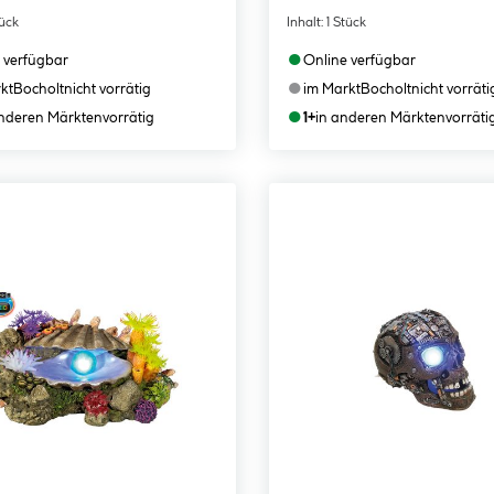
tück
Inhalt:
1 Stück
●
 verfügbar
Online verfügbar
●
kt
Bocholt
nicht vorrätig
im Markt
Bocholt
nicht vorräti
●
anderen Märkten
vorrätig
1+
in anderen Märkten
vorräti