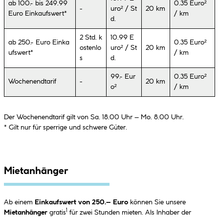
ab 100.- bis 249.99
0.35 Euro²
-
uro² / St
20 km
Euro Einkaufswert*
/ km
d.
2 Std. k
10.99 E
ab 250.- Euro Einka
0.35 Euro²
ostenlo
uro² / St
20 km
ufswert*
/ km
s
d.
99.- Eur
0.35 Euro²
Wochenendtarif
-
20 km
o²
/ km
Der Wochenendtarif gilt von Sa. 18.00 Uhr – Mo. 8.00 Uhr.
* Gilt nur für sperrige und schwere Güter.
Mietanhänger
Ab einem
Einkaufswert von 250.– Euro
können Sie unsere
1
Mietanhänger
gratis
für zwei Stunden mieten. Als Inhaber der