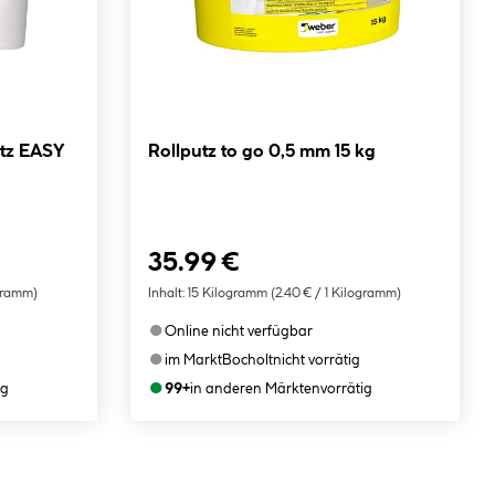
utz EASY
Rollputz to go 0,5 mm 15 kg
35.99 €
ogramm)
Inhalt:
15 Kilogramm
(2.40 € / 1 Kilogramm)
●
Online nicht verfügbar
●
im Markt
Bocholt
nicht vorrätig
●
ig
99+
in anderen Märkten
vorrätig