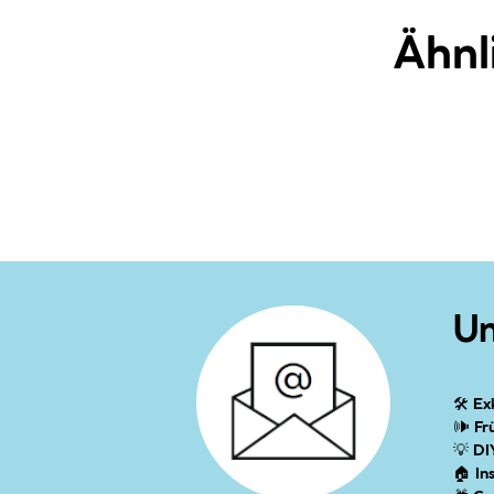
Ähnl
Un
🛠
Ex
🕪
Fr
💡
DI
🏠
In