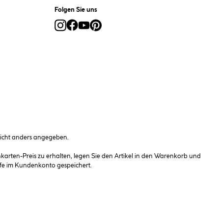
Folgen Sie uns
cht anders angegeben.
rten-Preis zu erhalten, legen Sie den Artikel in den Warenkorb und
fe im Kundenkonto gespeichert.
(öffnet ein Dialogfeld)
n ändern
Vertrag widerrufen