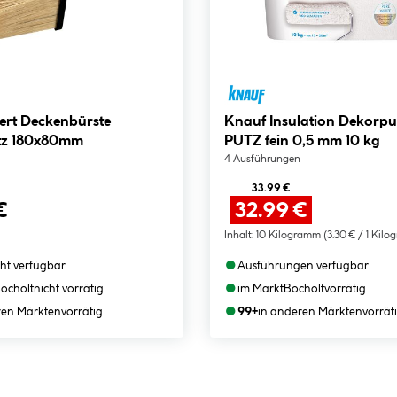
bürste
Knauf Insulation Dekorp
utz 180x80mm
PUTZ fein 0,5 mm 10 kg
4 Ausführungen
33.99 €
€
32.99 €
Inhalt:
10 Kilogramm
(3.30 € / 1 Kil
●
cht verfügbar
Ausführungen verfügbar
●
ocholt
nicht vorrätig
im Markt
Bocholt
vorrätig
●
ren Märkten
vorrätig
99+
in anderen Märkten
vorrät