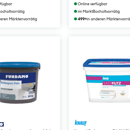
●
rfügbar
Online verfügbar
●
ocholt
vorrätig
im Markt
Bocholt
vorrätig
●
deren Märkten
vorrätig
499+
in anderen Märkten
vorrä