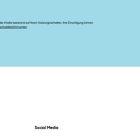
e Inhalte basierend auf Ihrem Nutzungsverhalten. Ihre Einwilligung können
nschutzbestimmungen
.
Social Media