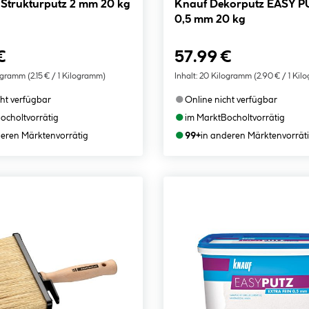
Strukturputz 2 mm 20 kg
Knauf Dekorputz EASY PU
0,5 mm 20 kg
€
57.99 €
ogramm
(2.15 € / 1 Kilogramm)
Inhalt:
20 Kilogramm
(2.90 € / 1 Ki
●
cht verfügbar
Online nicht verfügbar
●
ocholt
vorrätig
im Markt
Bocholt
vorrätig
●
deren Märkten
vorrätig
99+
in anderen Märkten
vorrät