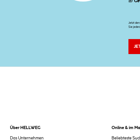
🎁
Ge
Jetzt de
Sie jeder
JE
Über HELLWEG
Online & im Ma
Das Unternehmen
Beliebteste Su