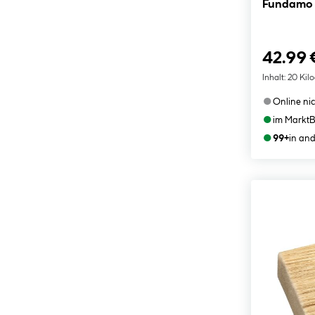
Fundamo 
42.99 
Inhalt:
20 Kil
●
Online ni
●
im Markt
B
●
99+
in an