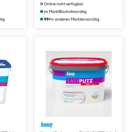
●
Online nicht verfügbar
●
im Markt
Bocholt
vorrätig
●
tig
99+
in anderen Märkten
vorrätig