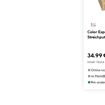
Color Expert Decken
Streichp
34.99 
Inhalt:
1 Stück
●
Online ni
●
im Markt
B
●
1+
in ande