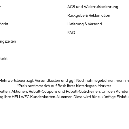
r
AGB und Widerrufsbelehrung
Rückgabe & Reklamation
Markt
Lieferung & Versand
FAQ
ngszeiten
Markt
. Mehrwertsteuer zzgl.
Versandkosten
und ggf. Nachnahmegebühren, wenn ni
*Preis bestimmt sich auf Basis Ihres hinterlegten Marktes.
abatten, Aktionen, Rabatt-Coupons und Rabatt-Gutscheinen. Um den Kundenka
llung Ihre HELLWEG Kundenkarten-Nummer. Diese wird für zukünftige Einkäu
(öffnet ein Dialogfeld)
(öffnet ein Dialogfeld)
(öffnet ein Dialogfeld)
(öffnet ein Dialogfeld)
ung
Datenschutz
Impressum
Barrierefreiheitserklärung
Cookie-Einstellunge