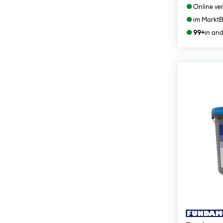
●
Online ve
●
im Markt
B
●
99+
in an