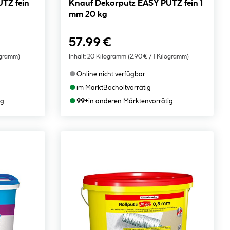
TZ fein
Knauf Dekorputz EASY PUTZ fein 1
mm 20 kg
57.99 €
logramm)
Inhalt:
20 Kilogramm
(2.90 € / 1 Kilogramm)
●
Online nicht verfügbar
●
im Markt
Bocholt
vorrätig
●
ig
99+
in anderen Märkten
vorrätig