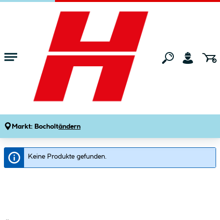
Zum Hauptinhalt springen
Suchseiten
B
Startseite
Blumenständer
FILTERN
Markt:
Bocholt
ändern
Blumenständer
Keine Produkte gefunden.