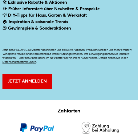
🛠
Exklusive Rabatte & Aktionen
🕪
Früher informiert über Neuheiten & Prospekte
💡
DIY-Tipps für Haus, Garten & Werkstatt
🏠
Inspiration & saisonale Trends
🎁
Gewinnspiele & Sonderaktionen
Jetzt den HELLWEG Newsletter abonnieren und exklusive Aktionen, Produktneuheiten und mehr erhalten!
Wir optimieren die Inhalte basierend auf Ihrem Nutzungsverhalten. Ihre Einwilligung können Sie jederzeit
widerrufen – über den Abmeldelink im Newsletter oder in Ihrem Kundenkonto. Details finden Sie in den
Datenschutzbestimmungen
.
JETZT ANMELDEN
Zahlarten