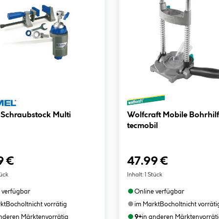
Dremel Schraubstock Multi
Wolfcraft Mobile Bohrhilfe
tecmobil
9 €
47.99 €
tück
Inhalt:
1 Stück
●
 verfügbar
Online verfügbar
●
kt
Bocholt
nicht vorrätig
im Markt
Bocholt
nicht vorräti
●
anderen Märkten
vorrätig
9+
in anderen Märkten
vorrät