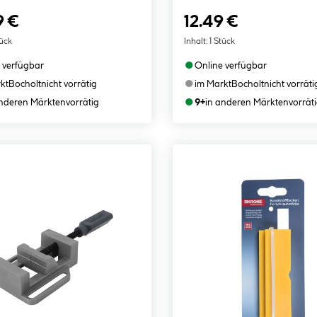
9 €
12.49 €
tück
Inhalt:
1 Stück
●
 verfügbar
Online verfügbar
●
kt
Bocholt
nicht vorrätig
im Markt
Bocholt
nicht vorräti
●
anderen Märkten
vorrätig
9+
in anderen Märkten
vorrät