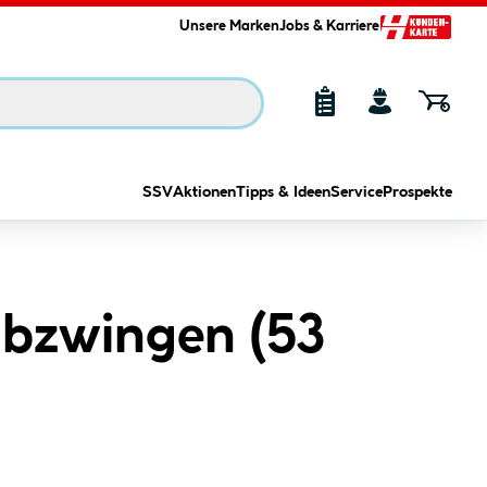
Unsere Marken
Jobs & Karriere
SSV
Aktionen
Tipps & Ideen
Service
Prospekte
bzwingen (
53