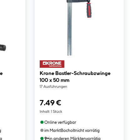
Krone Bastler-Schraubzwinge
100 x 50 mm
17 Ausführungen
7.49 €
Inhalt:
1 Stück
●
Online verfügbar
●
g
im Markt
Bocholt
nicht vorrätig
●
ig
9+
in anderen Märkten
vorrätig