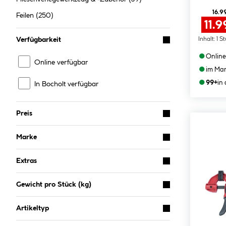
16.9
Feilen
(250)
11.9
Verfügbarkeit
Inhalt:
1 S
●
Online
Online verfügbar
●
im Mar
●
99+
in
In Bocholt verfügbar
Preis
Marke
Extras
Gewicht pro Stück (kg)
Artikeltyp