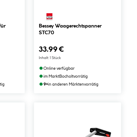
für
Bessey Waagerechtspanner
STC70
33.99 €
Inhalt:
1 Stück
●
Online verfügbar
●
im Markt
Bocholt
vorrätig
●
tig
9+
in anderen Märkten
vorrätig