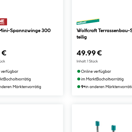
Wolfcraft Terrassenbau-Set 11-
teilig
 €
49.99 €
tück
Inhalt:
1 Stück
●
 verfügbar
Online verfügbar
●
kt
Bocholt
vorrätig
im Markt
Bocholt
vorrätig
●
anderen Märkten
vorrätig
9+
in anderen Märkten
vorrät