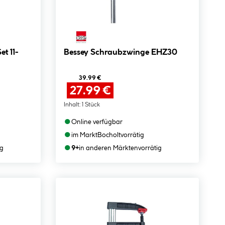
Bessey Schraubzwinge EHZ30
39.99 €
27.99 €
Inhalt:
1 Stück
●
Online verfügbar
●
im Markt
Bocholt
vorrätig
●
ig
9+
in anderen Märkten
vorrätig