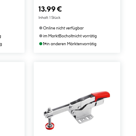
13.99 €
Inhalt:
1 Stück
●
Online nicht verfügbar
●
g
im Markt
Bocholt
nicht vorrätig
●
ig
1+
in anderen Märkten
vorrätig