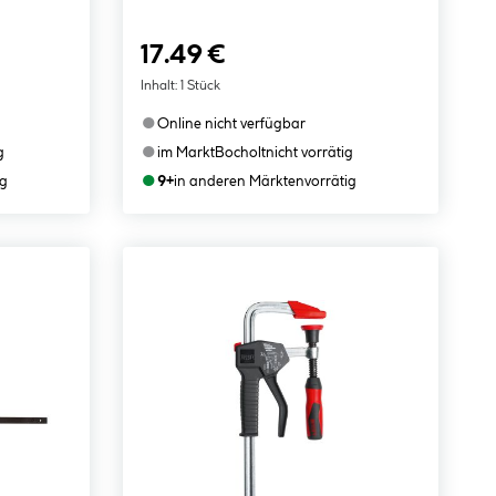
17.49 €
Inhalt:
1 Stück
●
Online nicht verfügbar
●
g
im Markt
Bocholt
nicht vorrätig
●
ig
9+
in anderen Märkten
vorrätig