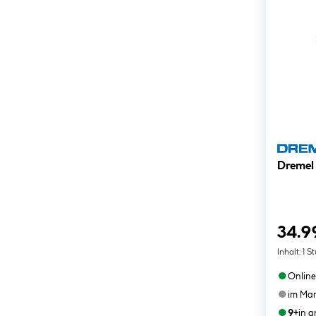
34.9
Inhalt:
1 S
●
Online
●
im Mar
●
9+
in 