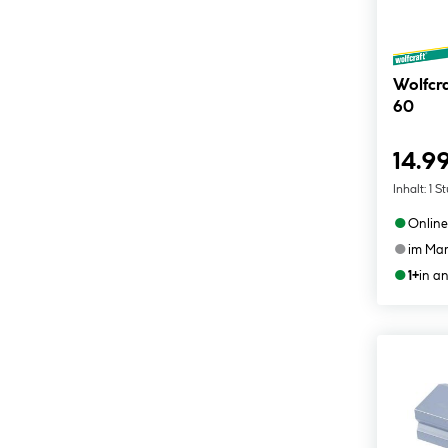
Wolfcr
60
14.9
Inhalt:
1 S
●
Online
●
im Mar
●
1+
in a