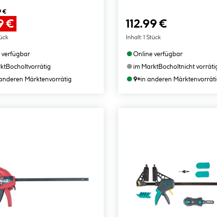
9 €
9 €
112.99 €
tück
Inhalt:
1 Stück
●
 verfügbar
Online verfügbar
●
kt
Bocholt
vorrätig
im Markt
Bocholt
nicht vorräti
●
 anderen Märkten
vorrätig
9+
in anderen Märkten
vorrät