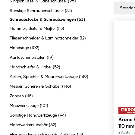
Ringschlüssel & Gabelschlüssel
(95)
Sonstige Schraubenschlüssel
(33)
Schraubstöcke & Schraubzwingen
(
53
)
Hammer, Beitel & Meißel
(113)
Fliesenschneider & Laminatschneider
(12)
Handsäge
(102)
Kartuschenpistolen
(19)
Handschleifer & Hobel
(52)
Kellen, Spachtel & Maurerwerkzeuge
(149)
Messer, Scheren & Schaber
(146)
Zangen
(118)
Messwerkzeuge
(101)
Sonstige Handwerkzeuge
(94)
Krone Holzklemmzwinge 200 x
Handwerkerzubehör
(62)
110 mm
2 Ausführ
Fliesenverlegewerkzeug & -Zubehör
(39)