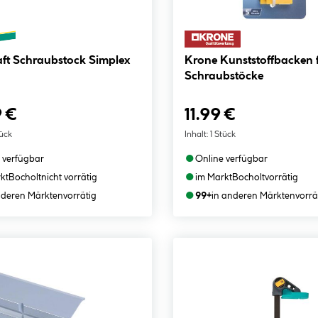
aft Schraubstock Simplex
Krone Kunststoffbacken 
Schraubstöcke
9 €
11.99 €
tück
Inhalt:
1 Stück
●
 verfügbar
Online verfügbar
●
kt
Bocholt
nicht vorrätig
im Markt
Bocholt
vorrätig
●
nderen Märkten
vorrätig
99+
in anderen Märkten
vorrä