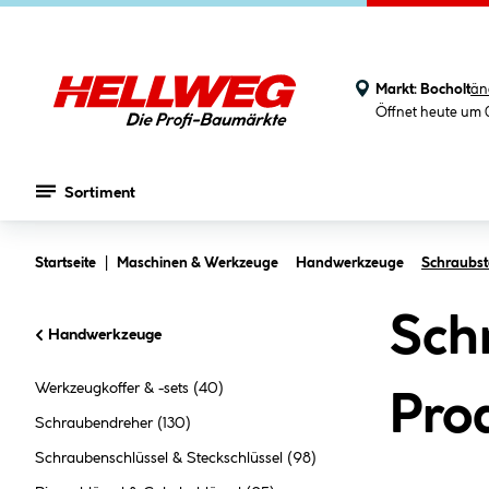
Markt:
Bocholt
än
Öffnet heute um 
Sortiment
Zum Hauptinhalt springen
Startseite
Maschinen & Werkzeuge
Handwerkzeuge
Schraubst
Sch
Handwerkzeuge
Werkzeugkoffer & -sets
(40)
Pro
Schraubendreher
(130)
Schraubenschlüssel & Steckschlüssel
(98)