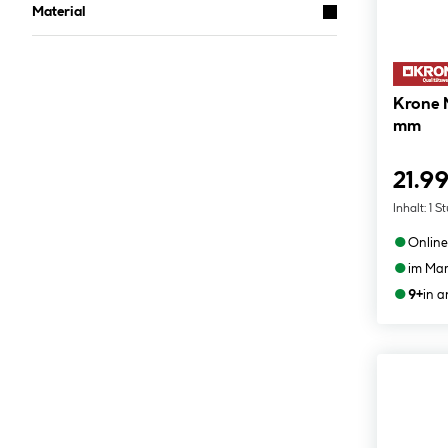
Material
Krone Mini-Spannzwinge 300
mm
21.99
Inhalt:
1 S
●
Online
●
im Mar
●
9+
in 