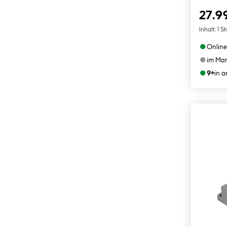
27.9
Inhalt:
1 S
●
Online
●
im Mar
●
9+
in 