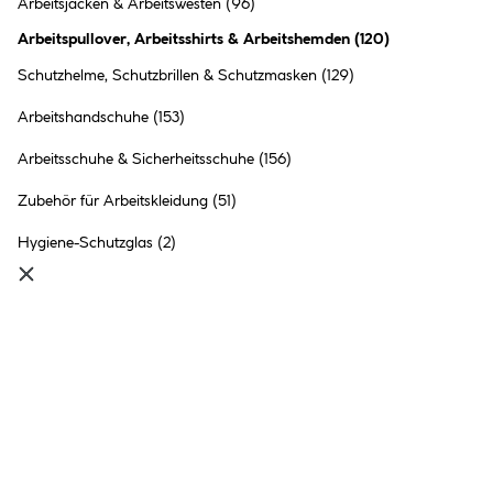
Arbeitsjacken & Arbeitswesten
(96)
Arbeitspullover, Arbeitsshirts & Arbeitshemden
(
120
)
Schutzhelme, Schutzbrillen & Schutzmasken
(129)
Arbeitshandschuhe
(153)
CAT Zip Hoodie Banner Gr.
2XL grau
Arbeitsschuhe & Sicherheitsschuhe
(156)
69.99 €
Zubehör für Arbeitskleidung
(51)
Inhalt:
1 Stück
Hygiene-Schutzglas
(2)
●
Online verfügbar
●
im Markt
Bocholt
nicht vorrätig
●
1+
in anderen Märkten
vorrätig
Terrax Workwear