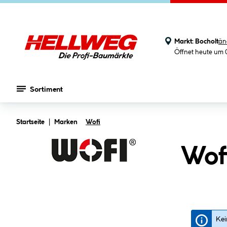
Markt:
Bocholt
än
Öffnet heute um 
Sortiment
Zum Hauptinhalt springen
Startseite
Marken
Wofi
Wofi
Kei