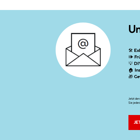
Un
🛠
Ex
🕪
Fr
💡
DI
🏠
In
🎁
Ge
Jetzt de
Sie jeder
JE