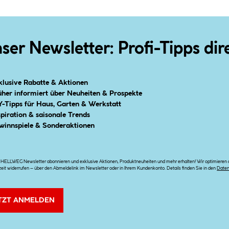
ser Newsletter: Profi-Tipps dir
klusive Rabatte & Aktionen
üher informiert über Neuheiten & Prospekte
Y-Tipps für Haus, Garten & Werkstatt
spiration & saisonale Trends
winnspiele & Sonderaktionen
n HELLWEG Newsletter abonnieren und exklusive Aktionen, Produktneuheiten und mehr erhalten! Wir optimieren di
zeit widerrufen – über den Abmeldelink im Newsletter oder in Ihrem Kundenkonto. Details finden Sie in den
Date
TZT ANMELDEN