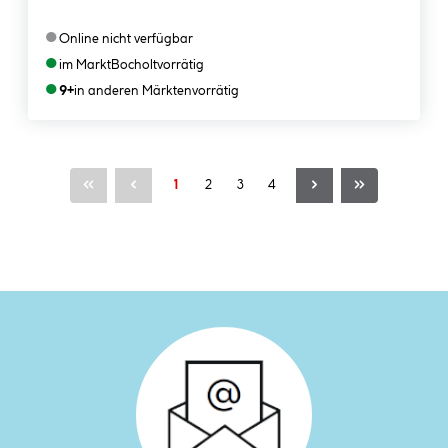
●
Online nicht verfügbar
●
im Markt
Bocholt
vorrätig
●
9+
in anderen Märkten
vorrätig
Seite
Seite
Seite
Seite
1
2
3
4