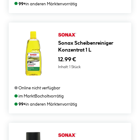
●
99+
in anderen Märkten
vorrätig
Sonax Scheibenreiniger
Konzentrat 1 L
12.99 €
Inhalt:
1 Stück
●
Online nicht verfügbar
●
im Markt
Bocholt
vorrätig
●
99+
in anderen Märkten
vorrätig