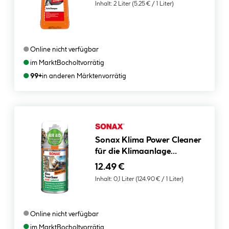
Inhalt:
2 Liter
(5.25 € / 1 Liter)
●
Online nicht verfügbar
●
im Markt
Bocholt
vorrätig
●
99+
in anderen Märkten
vorrätig
Sonax Klima Power Cleaner
für die Klimaanlage
HavanaLove 100 ml
12.49 €
Inhalt:
0,1 Liter
(124.90 € / 1 Liter)
●
Online nicht verfügbar
●
im Markt
Bocholt
vorrätig