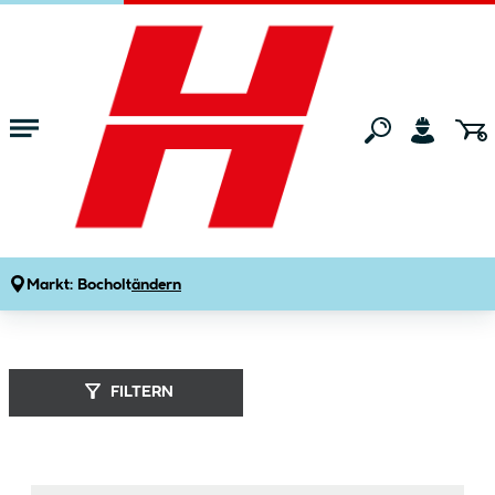
Zum Hauptinhalt springen
Startseite
Marken
Sonax
Markt:
Bocholt
ändern
Sonax (
94
Produkte
)
FILTERN