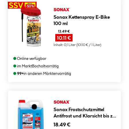
Sonax Kettenspray E-Bike
100 ml
13.49 €
10.11 €
Inhalt:
0,1 Liter
(101.10 € / 1 Liter)
●
Online verfügbar
●
im Markt
Bocholt
vorrätig
●
99+
in anderen Märkten
vorrätig
Sonax Frostschutzmittel
Antifrost und Klarsicht bis zu
-20 Grad 5 L
18.49 €