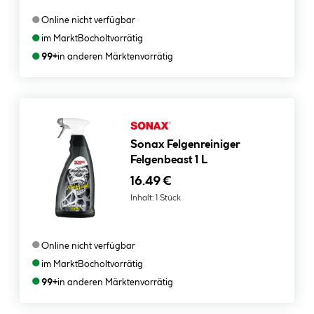
●
Online nicht verfügbar
●
im Markt
Bocholt
vorrätig
●
99+
in anderen Märkten
vorrätig
Sonax Felgenreiniger
Felgenbeast 1 L
16.49 €
Inhalt:
1 Stück
●
Online nicht verfügbar
●
im Markt
Bocholt
vorrätig
●
99+
in anderen Märkten
vorrätig