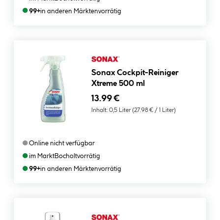
●
99+
in anderen Märkten
vorrätig
Sonax Cockpit-Reiniger
Xtreme 500 ml
13.99 €
Inhalt:
0,5 Liter
(27.98 € / 1 Liter)
●
Online nicht verfügbar
●
im Markt
Bocholt
vorrätig
●
99+
in anderen Märkten
vorrätig