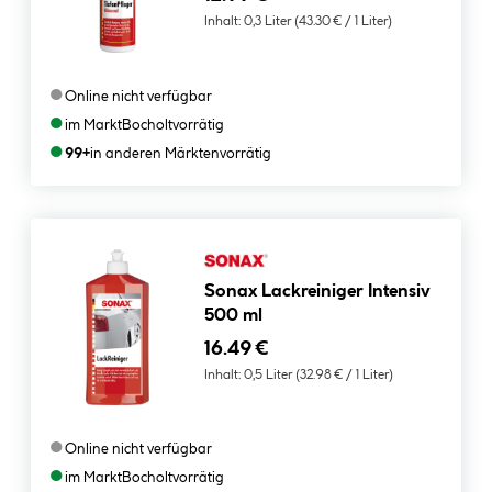
Inhalt:
0,3 Liter
(43.30 € / 1 Liter)
●
Online nicht verfügbar
●
im Markt
Bocholt
vorrätig
●
99+
in anderen Märkten
vorrätig
Sonax Lackreiniger Intensiv
500 ml
16.49 €
Inhalt:
0,5 Liter
(32.98 € / 1 Liter)
●
Online nicht verfügbar
●
im Markt
Bocholt
vorrätig