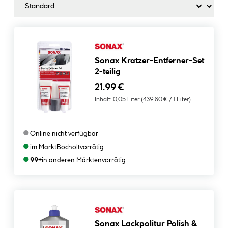
Sonax Kratzer-Entferner-Set
2-teilig
21.99 €
Inhalt:
0,05 Liter
(439.80 € / 1 Liter)
●
Online nicht verfügbar
●
im Markt
Bocholt
vorrätig
●
99+
in anderen Märkten
vorrätig
Sonax Lackpolitur Polish &