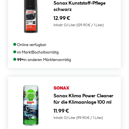
Sonax Kunststoff-Pflege
schwarz
12.99 €
Inhalt:
0,1 Liter
(129.90 € / 1 Liter)
●
Online verfügbar
●
im Markt
Bocholt
vorrätig
●
99+
in anderen Märkten
vorrätig
Sonax Klima Power Cleaner
für die Klimaanlage 100 ml
11.99 €
Inhalt:
0,1 Liter
(119.90 € / 1 Liter)