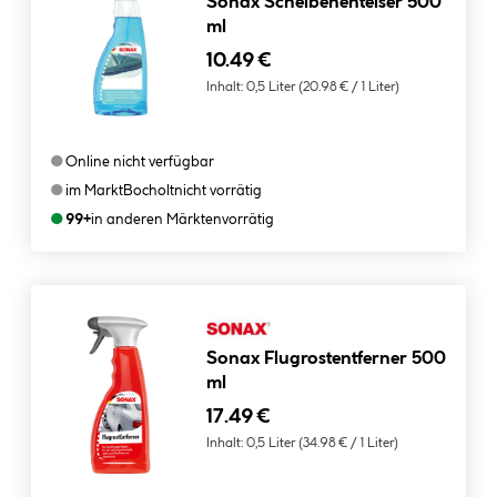
Sonax Scheibenenteiser 500
ml
10.49 €
Inhalt:
0,5 Liter
(20.98 € / 1 Liter)
●
Online nicht verfügbar
●
im Markt
Bocholt
nicht vorrätig
●
99+
in anderen Märkten
vorrätig
Sonax Flugrostentferner 500
ml
17.49 €
Inhalt:
0,5 Liter
(34.98 € / 1 Liter)