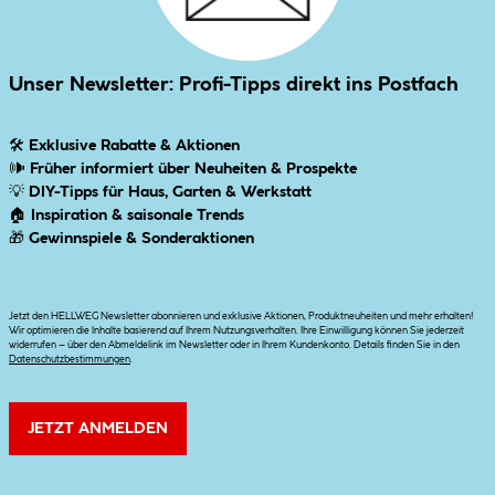
Unser Newsletter: Profi-Tipps direkt ins Postfach
🛠
Exklusive Rabatte & Aktionen
🕪
Früher informiert über Neuheiten & Prospekte
💡
DIY-Tipps für Haus, Garten & Werkstatt
🏠
Inspiration & saisonale Trends
🎁
Gewinnspiele & Sonderaktionen
Jetzt den HELLWEG Newsletter abonnieren und exklusive Aktionen, Produktneuheiten und mehr erhalten!
Wir optimieren die Inhalte basierend auf Ihrem Nutzungsverhalten. Ihre Einwilligung können Sie jederzeit
widerrufen – über den Abmeldelink im Newsletter oder in Ihrem Kundenkonto. Details finden Sie in den
Datenschutzbestimmungen
.
JETZT ANMELDEN