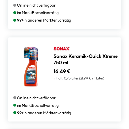
●
Online nicht verfügbar
●
im Markt
Bocholt
vorrätig
●
99+
in anderen Märkten
vorrätig
Sonax Keramik-Quick Xtreme
750 ml
16.49 €
Inhalt:
0,75 Liter
(21.99 € / 1 Liter)
●
Online nicht verfügbar
●
im Markt
Bocholt
vorrätig
●
99+
in anderen Märkten
vorrätig