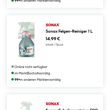
●
99+
in anderen Märkten
vorrätig
Sonax Felgen-Reiniger 1 L
14.99 €
Inhalt:
1 Stück
●
Online nicht verfügbar
●
im Markt
Bocholt
vorrätig
●
99+
in anderen Märkten
vorrätig