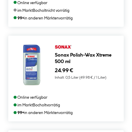
●
Online verfügbar
●
im Markt
Bocholt
nicht vorrätig
●
99+
in anderen Märkten
vorrätig
Sonax Polish-Wax Xtreme
500 ml
24.99 €
Inhalt:
0,5 Liter
(49.98 € / 1 Liter)
●
Online verfügbar
●
im Markt
Bocholt
vorrätig
●
99+
in anderen Märkten
vorrätig