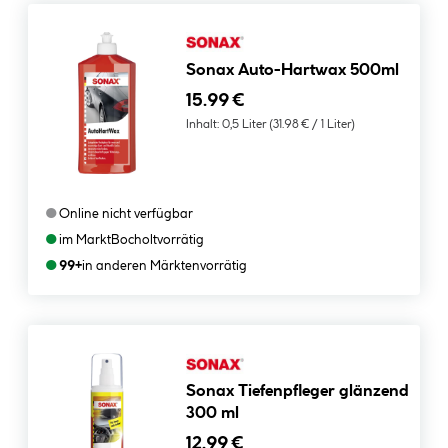
Sonax Auto-Hartwax 500ml
15.99 €
Inhalt:
0,5 Liter
(31.98 € / 1 Liter)
●
Online nicht verfügbar
●
im Markt
Bocholt
vorrätig
●
99+
in anderen Märkten
vorrätig
Sonax Tiefenpfleger glänzend
300 ml
12.99 €