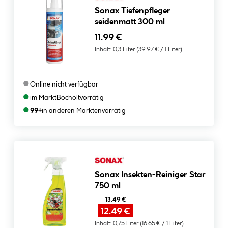
Sonax Tiefenpfleger
seidenmatt 300 ml
11.99 €
Inhalt:
0,3 Liter
(39.97 € / 1 Liter)
●
Online nicht verfügbar
●
im Markt
Bocholt
vorrätig
●
99+
in anderen Märkten
vorrätig
Sonax Insekten-Reiniger Star
750 ml
13.49 €
12.49 €
Inhalt:
0,75 Liter
(16.65 € / 1 Liter)