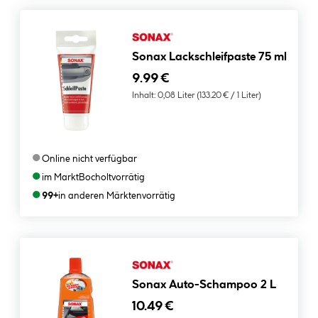
Sonax Lackschleifpaste 75 ml
9.99 €
Inhalt:
0,08 Liter
(133.20 € / 1 Liter)
●
Online nicht verfügbar
●
im Markt
Bocholt
vorrätig
●
99+
in anderen Märkten
vorrätig
Sonax Auto-Schampoo 2 L
10.49 €