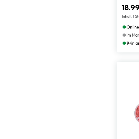
18.99
Inhalt:
1 S
●
Online
●
im Mar
●
9+
in 