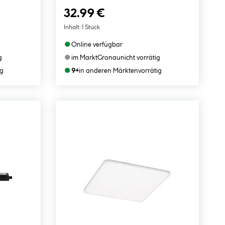
32.99 €
Inhalt:
1 Stück
●
Online verfügbar
●
g
im Markt
Gronau
nicht vorrätig
●
ig
9+
in anderen Märkten
vorrätig