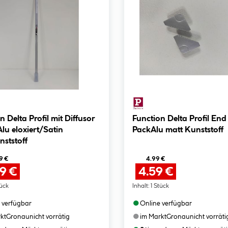
n Delta Profil mit Diffusor
Function Delta Profil End
u eloxiert/Satin
PackAlu matt Kunststoff
ststoff
9 €
4.99 €
99 €
4.59 €
tück
Inhalt:
1 Stück
●
 verfügbar
Online verfügbar
●
kt
Gronau
nicht vorrätig
im Markt
Gronau
nicht vorräti