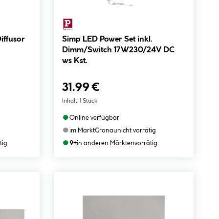
Diffusor
Simp LED Power Set inkl.
Dimm/Switch 17W230/24V DC
ws Kst.
31.99 €
Inhalt:
1 Stück
●
Online verfügbar
●
im Markt
Gronau
nicht vorrätig
●
tig
9+
in anderen Märkten
vorrätig