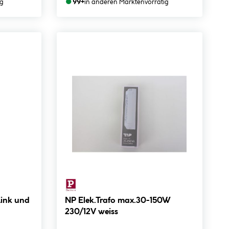
●
ig
99+
in anderen Märkten
vorrätig
Link und
NP Elek.Trafo max.30-150W
230/12V weiss