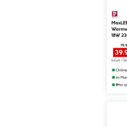
MaxLED
Warmwe
18W 23
79.
39.
Inhalt:
1 S
●
Online
●
im Mar
●
9+
in 