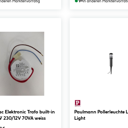
●
anderen Märkten
vorrätig
9+
in anderen Märkten
vorrät
c Elektronic Trafo built-in
Paulmann Pollerleuchte 
 230/12V 70VA weiss
Light