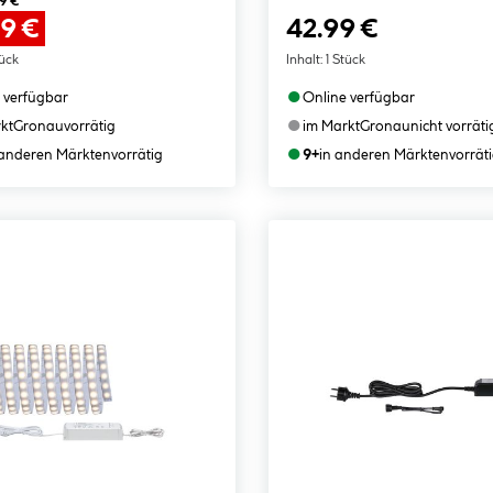
9 €
49 €
42.99 €
tück
Inhalt:
1 Stück
●
 verfügbar
Online verfügbar
●
kt
Gronau
vorrätig
im Markt
Gronau
nicht vorräti
●
 anderen Märkten
vorrätig
9+
in anderen Märkten
vorrät