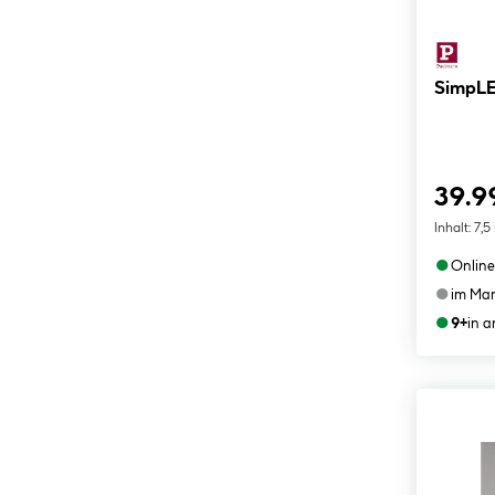
SimpLE
39.9
Inhalt:
7,5
●
Online
●
im Mar
●
9+
in 