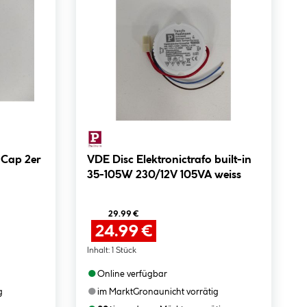
 Cap 2er
VDE Disc Elektronictrafo built-in
35-105W 230/12V 105VA weiss
29.99 €
24.99 €
Inhalt:
1 Stück
●
Online verfügbar
●
g
im Markt
Gronau
nicht vorrätig