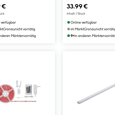
 €
33.99 €
tück
Inhalt:
1 Stück
●
 verfügbar
Online verfügbar
●
kt
Gronau
nicht vorrätig
im Markt
Gronau
nicht vorräti
●
anderen Märkten
vorrätig
9+
in anderen Märkten
vorrät