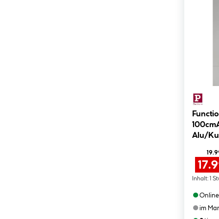
Functio
100cmAl
Alu/Kun
19.9
17.
Inhalt:
1 S
●
Online
●
im Mar