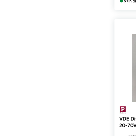
●
9+
in 
VDE Dis
20-70W