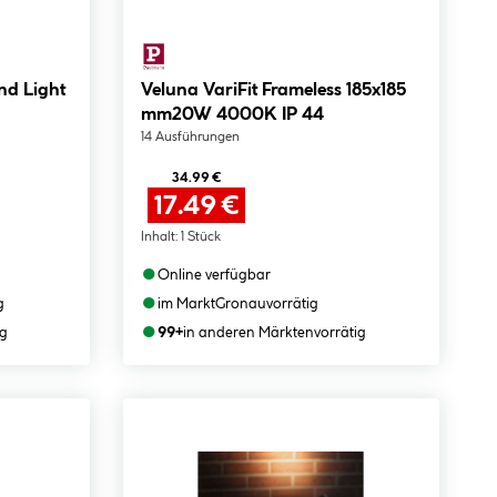
nd Light
Veluna VariFit Frameless 185x185
mm20W 4000K IP 44
14 Ausführungen
34.99 €
17.49 €
Inhalt:
1 Stück
●
Online verfügbar
●
g
im Markt
Gronau
vorrätig
●
ig
99+
in anderen Märkten
vorrätig