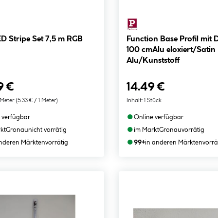
D Stripe Set 7,5 m RGB
Function Base Profil mit 
100 cmAlu eloxiert/Satin
Alu/Kunststoff
9 €
14.49 €
 Meter
(5.33 € / 1 Meter)
Inhalt:
1 Stück
●
 verfügbar
Online verfügbar
●
kt
Gronau
nicht vorrätig
im Markt
Gronau
vorrätig
●
anderen Märkten
vorrätig
99+
in anderen Märkten
vorrä