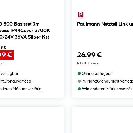
 500 Basisset 3m
Paulmann Netzteil Link u
iss IP44Cover 2700K
0/24V 36VA Silber Kst
99 €
99 €
26.99 €
tück
Inhalt:
1 Stück
●
 verfügbar
Online verfügbar
●
kt
Gronau
vorrätig
im Markt
Gronau
nicht vorräti
●
anderen Märkten
vorrätig
9+
in anderen Märkten
vorrät