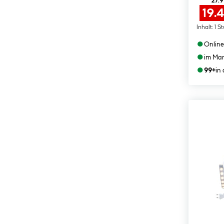
27.9
19.
Inhalt:
1 S
●
Online
●
im Mar
●
99+
in