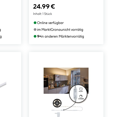
24.99 €
Inhalt:
1 Stück
●
Online verfügbar
●
g
im Markt
Gronau
nicht vorrätig
●
ig
9+
in anderen Märkten
vorrätig