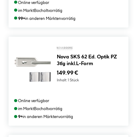
●
Online verfügbar
●
im Markt
Bocholt
vorrätig
●
99+
in anderen Märkten
vorrätig
Nova SKS 62 Ed. Optik PZ
3tlg inkl.L-Form
149.99 €
Inhalt:
1 Stück
●
Online verfügbar
●
im Markt
Bocholt
vorrätig
●
9+
in anderen Märkten
vorrätig