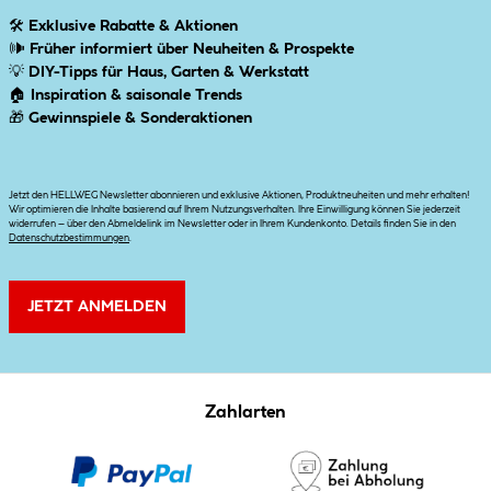
🛠
Exklusive Rabatte & Aktionen
🕪
Früher informiert über Neuheiten & Prospekte
💡
DIY-Tipps für Haus, Garten & Werkstatt
🏠
Inspiration & saisonale Trends
🎁
Gewinnspiele & Sonderaktionen
Jetzt den HELLWEG Newsletter abonnieren und exklusive Aktionen, Produktneuheiten und mehr erhalten!
Wir optimieren die Inhalte basierend auf Ihrem Nutzungsverhalten. Ihre Einwilligung können Sie jederzeit
widerrufen – über den Abmeldelink im Newsletter oder in Ihrem Kundenkonto. Details finden Sie in den
Datenschutzbestimmungen
.
JETZT ANMELDEN
Zahlarten