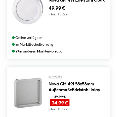
Nova GM 491 Edelstahl Optik
49.99 €
Inhalt:
1 Stück
●
Online verfügbar
●
im Markt
Bocholt
vorrätig
●
9+
in anderen Märkten
vorrätig
Nova GM 491 58x58mm
AußenmaßeEdelstahl Inlay
69.99 €
34.99 €
Inhalt:
1 Stück