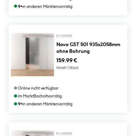
●
9+
in anderen Märkten
vorrätig
Nova GST 501 935x2058mm
ohne Bohrung
159.99 €
Inhalt:
1 Stück
●
Online nicht verfügbar
●
im Markt
Bocholt
vorrätig
●
9+
in anderen Märkten
vorrätig