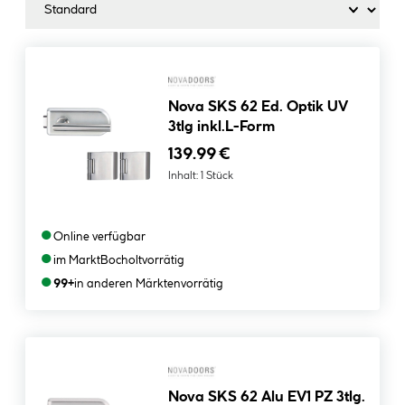
Nova SKS 62 Ed. Optik UV
3tlg inkl.L-Form
139.99 €
Inhalt:
1 Stück
●
Online verfügbar
●
im Markt
Bocholt
vorrätig
●
99+
in anderen Märkten
vorrätig
Nova SKS 62 Alu EV1 PZ 3tlg.