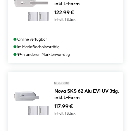
inkl.L-Form
122.99 €
Inhalt:
1 Stück
●
Online verfügbar
●
im Markt
Bocholt
vorrätig
●
9+
in anderen Märkten
vorrätig
Nova SKS 62 Alu EV1 UV 3tlg.
inkl.L-Form
117.99 €
Inhalt:
1 Stück