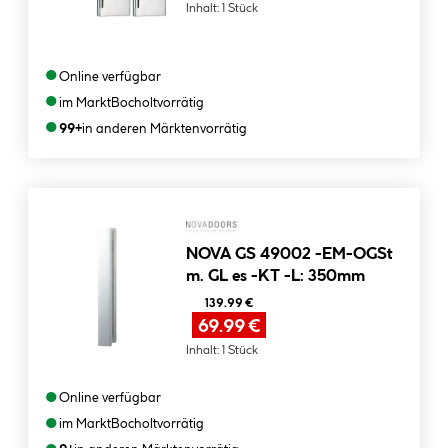
Inhalt:
1 Stück
●
Online verfügbar
●
im Markt
Bocholt
vorrätig
●
99+
in anderen Märkten
vorrätig
NOVA GS 49002 -EM-OGSt
m. GL es -KT -L: 350mm
139.99 €
69.99 €
Inhalt:
1 Stück
●
Online verfügbar
●
im Markt
Bocholt
vorrätig