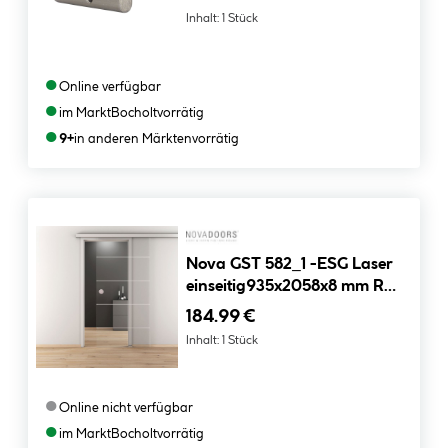
Inhalt:
1 Stück
●
Online verfügbar
●
im Markt
Bocholt
vorrätig
●
9+
in anderen Märkten
vorrätig
Nova GST 582_1 -ESG Laser
einseitig935x2058x8 mm R
GT-ST ohne Bohrung
184.99 €
Inhalt:
1 Stück
●
Online nicht verfügbar
●
im Markt
Bocholt
vorrätig