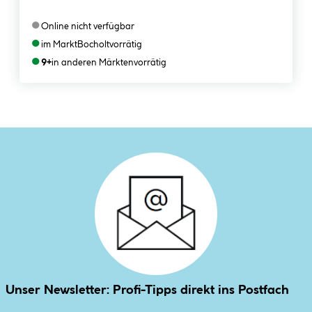
●
Online nicht verfügbar
●
im Markt
Bocholt
vorrätig
●
9+
in anderen Märkten
vorrätig
Unser Newsletter: Profi-Tipps direkt ins Postfach