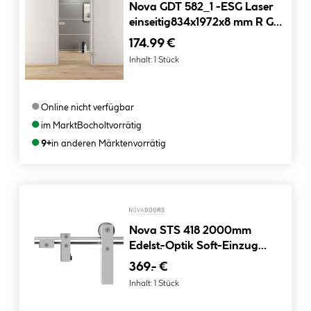
Nova GDT 582_1 -ESG Laser
einseitig834x1972x8 mm R GT-
DT Studio/Office
174.99 €
Inhalt:
1 Stück
●
Online nicht verfügbar
●
im Markt
Bocholt
vorrätig
●
9+
in anderen Märkten
vorrätig
Nova STS 418 2000mm
Edelst.-Optik Soft-Einzug
STS-G -§ -1-fl.
369.- €
Inhalt:
1 Stück