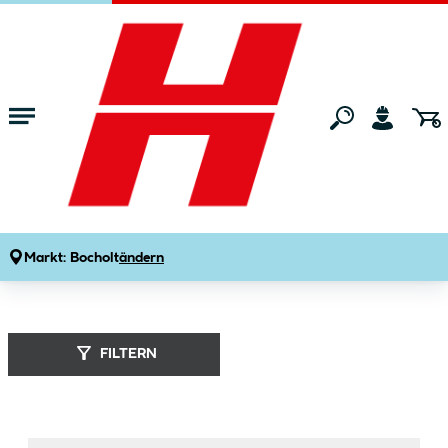
Zum Hauptinhalt springen
Startseite
Marken
Novadoors
Markt:
Bocholt
ändern
Novadoors (
26
Produkte
)
FILTERN