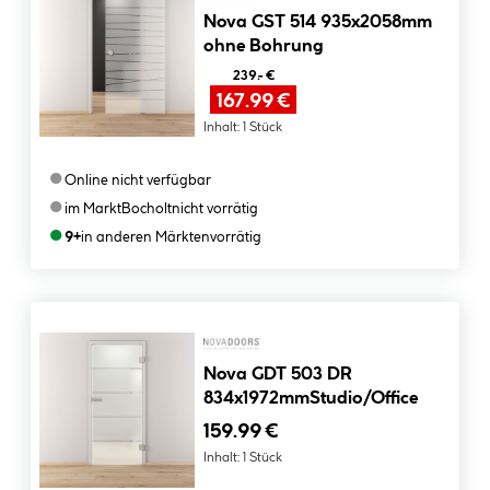
Nova GST 514 935x2058mm
ohne Bohrung
239.- €
167.99 €
Inhalt:
1 Stück
●
Online nicht verfügbar
●
im Markt
Bocholt
nicht vorrätig
●
9+
in anderen Märkten
vorrätig
Nova GDT 503 DR
834x1972mmStudio/Office
159.99 €
Inhalt:
1 Stück