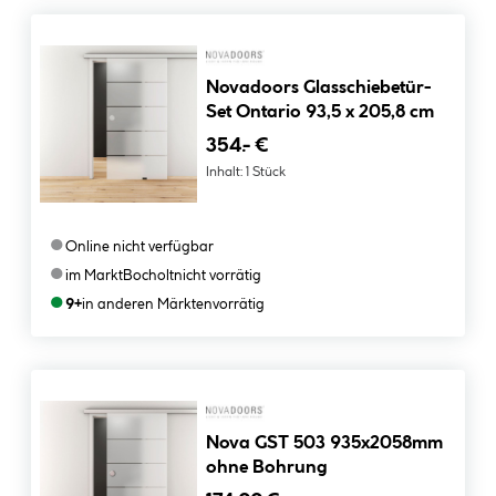
Novadoors Glasschiebetür-
Set Ontario 93,5 x 205,8 cm
354.- €
Inhalt:
1 Stück
●
Online nicht verfügbar
●
im Markt
Bocholt
nicht vorrätig
●
9+
in anderen Märkten
vorrätig
Nova GST 503 935x2058mm
ohne Bohrung