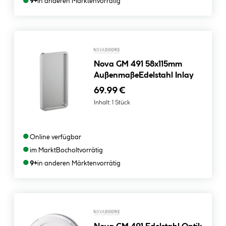
●
9+
in anderen Märkten
vorrätig
Nova GM 491 58x115mm
AußenmaßeEdelstahl Inlay
69.99 €
Inhalt:
1 Stück
●
Online verfügbar
●
im Markt
Bocholt
vorrätig
●
9+
in anderen Märkten
vorrätig