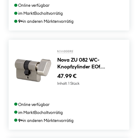
●
Online verfügbar
●
im Markt
Bocholt
vorrätig
●
9+
in anderen Märkten
vorrätig
Nova ZU 082 WC-
Knopfzylinder EOf.
Schlossseite
47.99 €
Inhalt:
1 Stück
●
Online verfügbar
●
im Markt
Bocholt
vorrätig
●
9+
in anderen Märkten
vorrätig