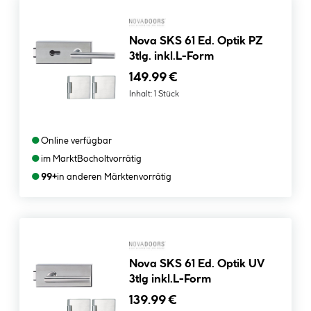
Nova SKS 61 Ed. Optik PZ
3tlg. inkl.L-Form
149.99 €
Inhalt:
1 Stück
●
Online verfügbar
●
im Markt
Bocholt
vorrätig
●
99+
in anderen Märkten
vorrätig
Nova SKS 61 Ed. Optik UV
3tlg inkl.L-Form
139.99 €