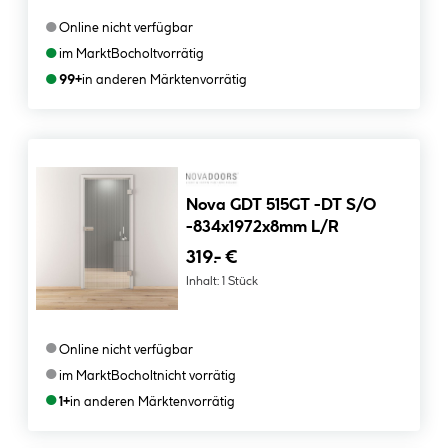
●
Online nicht verfügbar
●
im Markt
Bocholt
vorrätig
●
99+
in anderen Märkten
vorrätig
Nova GDT 515GT -DT S/O
-834x1972x8mm L/R
319.- €
Inhalt:
1 Stück
●
Online nicht verfügbar
●
im Markt
Bocholt
nicht vorrätig
●
1+
in anderen Märkten
vorrätig