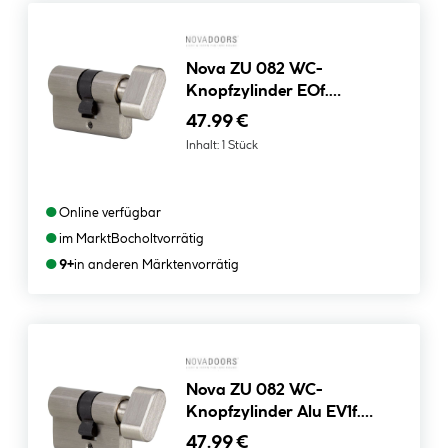
Nova ZU 082 WC-
Knopfzylinder EOf.
Gegenseite
47.99 €
Inhalt:
1 Stück
●
Online verfügbar
●
im Markt
Bocholt
vorrätig
●
9+
in anderen Märkten
vorrätig
Nova ZU 082 WC-
Knopfzylinder Alu EV1f.
Schlossseite
47.99 €