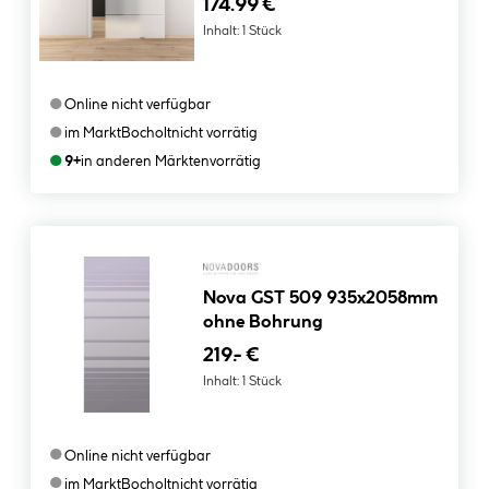
174.99 €
Inhalt:
1 Stück
●
Online nicht verfügbar
●
im Markt
Bocholt
nicht vorrätig
●
9+
in anderen Märkten
vorrätig
Nova GST 509 935x2058mm
ohne Bohrung
219.- €
Inhalt:
1 Stück
●
Online nicht verfügbar
●
im Markt
Bocholt
nicht vorrätig