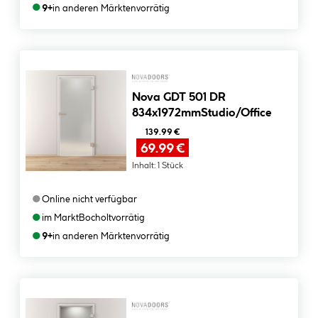
●
9+
in anderen Märkten
vorrätig
Nova GDT 501 DR
834x1972mmStudio/Office
139.99 €
69.99 €
Inhalt:
1 Stück
●
Online nicht verfügbar
●
im Markt
Bocholt
vorrätig
●
9+
in anderen Märkten
vorrätig