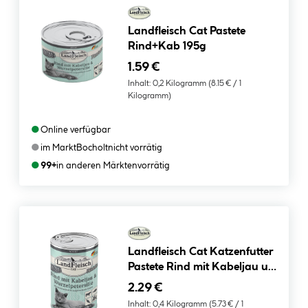
Landfleisch Cat Pastete
Rind+Kab 195g
1.59 €
Inhalt:
0,2 Kilogramm
(8.15 € / 1
Kilogramm)
●
Online verfügbar
●
im Markt
Bocholt
nicht vorrätig
●
99+
in anderen Märkten
vorrätig
Landfleisch Cat Katzenfutter
Pastete Rind mit Kabeljau und
Wurzelpetersilie 400 g
2.29 €
Inhalt:
0,4 Kilogramm
(5.73 € / 1