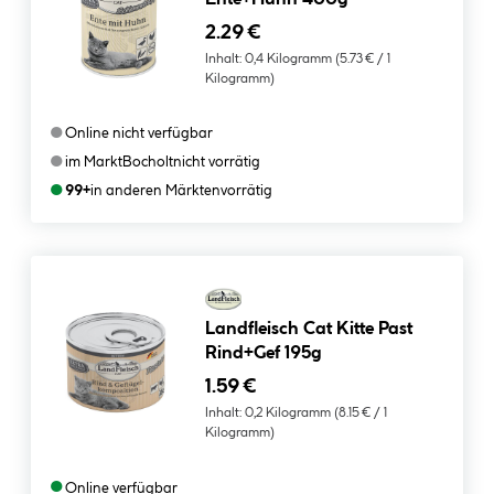
2.29 €
Inhalt:
0,4 Kilogramm
(5.73 € / 1
Kilogramm)
●
Online nicht verfügbar
●
im Markt
Bocholt
nicht vorrätig
●
99+
in anderen Märkten
vorrätig
Landfleisch Cat Kitte Past
Rind+Gef 195g
1.59 €
Inhalt:
0,2 Kilogramm
(8.15 € / 1
Kilogramm)
●
Online verfügbar