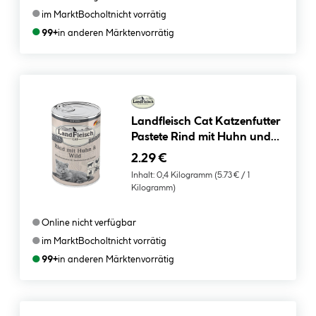
●
im Markt
Bocholt
nicht vorrätig
●
99+
in anderen Märkten
vorrätig
Landfleisch Cat Katzenfutter
Pastete Rind mit Huhn und
Wild 400 g
2.29 €
Inhalt:
0,4 Kilogramm
(5.73 € / 1
Kilogramm)
●
Online nicht verfügbar
●
im Markt
Bocholt
nicht vorrätig
●
99+
in anderen Märkten
vorrätig