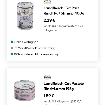
Landfleisch Cat Past
Rind+Pu+Shrimp 400g
2.29 €
Inhalt:
0,4 Kilogramm
(5.73 € / 1
Kilogramm)
●
Online verfügbar
●
im Markt
Bocholt
nicht vorrätig
●
99+
in anderen Märkten
vorrätig
Landfleisch Cat Pastete
Rind+Lamm 195g
1.59 €
Inhalt:
0,2 Kilogramm
(8.15 € / 1