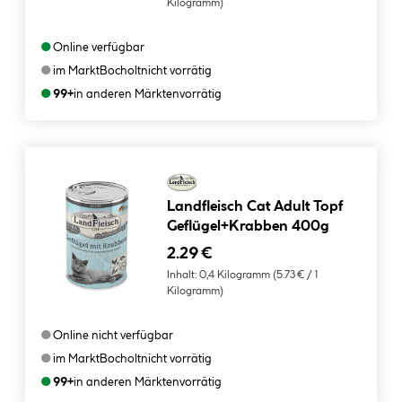
Kilogramm)
●
Online verfügbar
●
im Markt
Bocholt
nicht vorrätig
●
99+
in anderen Märkten
vorrätig
Landfleisch Cat Adult Topf
Geflügel+Krabben 400g
2.29 €
Inhalt:
0,4 Kilogramm
(5.73 € / 1
Kilogramm)
●
Online nicht verfügbar
●
im Markt
Bocholt
nicht vorrätig
●
99+
in anderen Märkten
vorrätig