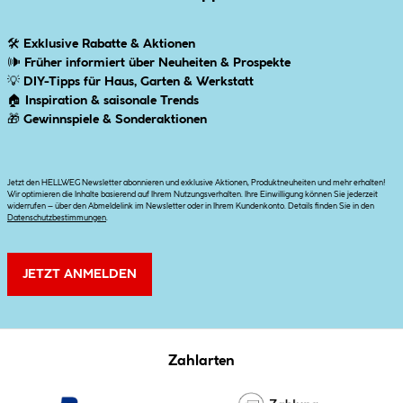
🛠
Exklusive Rabatte & Aktionen
🕪
Früher informiert über Neuheiten & Prospekte
💡
DIY-Tipps für Haus, Garten & Werkstatt
🏠
Inspiration & saisonale Trends
🎁
Gewinnspiele & Sonderaktionen
Jetzt den HELLWEG Newsletter abonnieren und exklusive Aktionen, Produktneuheiten und mehr erhalten!
Wir optimieren die Inhalte basierend auf Ihrem Nutzungsverhalten. Ihre Einwilligung können Sie jederzeit
widerrufen – über den Abmeldelink im Newsletter oder in Ihrem Kundenkonto. Details finden Sie in den
Datenschutzbestimmungen
.
JETZT ANMELDEN
Zahlarten