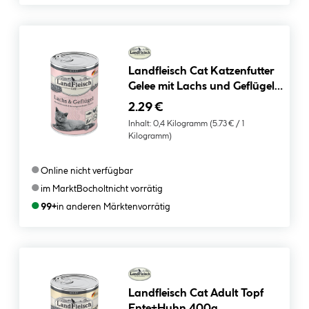
Landfleisch Cat Katzenfutter
Gelee mit Lachs und Geflügel
400 g
2.29 €
Inhalt:
0,4 Kilogramm
(5.73 € / 1
Kilogramm)
●
Online nicht verfügbar
●
im Markt
Bocholt
nicht vorrätig
●
99+
in anderen Märkten
vorrätig
Landfleisch Cat Adult Topf
Ente+Huhn 400g