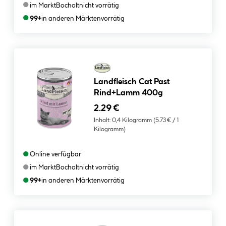
●
im Markt
Bocholt
nicht vorrätig
●
99+
in anderen Märkten
vorrätig
Landfleisch Cat Past
Rind+Lamm 400g
2.29 €
Inhalt:
0,4 Kilogramm
(5.73 € / 1
Kilogramm)
●
Online verfügbar
●
im Markt
Bocholt
nicht vorrätig
●
99+
in anderen Märkten
vorrätig