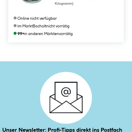
Kilogramm)
●
Online nicht verfügbar
●
im Markt
Bocholt
nicht vorrätig
●
99+
in anderen Märkten
vorrätig
Unser Newsletter: Profi-Tipps direkt ins Postfach