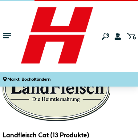
Zum Hauptinhalt springen
Startseite
Marken
Landfleisch Cat
Markt:
Bocholt
ändern
Landfleisch Cat (
13
Produkte
)