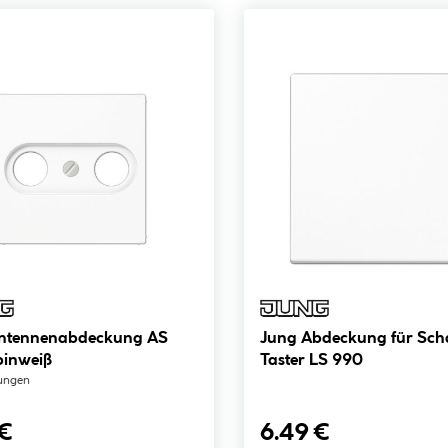
ntennenabdeckung AS
Jung Abdeckung für Scha
pinweiß
Taster LS 990
ungen
 €
6.49 €