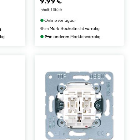
9.99 €
Inhalt:
1 Stück
●
Online verfügbar
●
g
im Markt
Bocholt
nicht vorrätig
●
tig
9+
in anderen Märkten
vorrätig