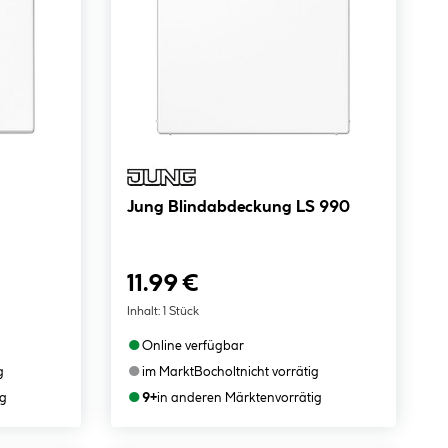
Jung Blindabdeckung LS 990
11.99 €
Inhalt:
1 Stück
●
Online verfügbar
●
g
im Markt
Bocholt
nicht vorrätig
●
ig
9+
in anderen Märkten
vorrätig