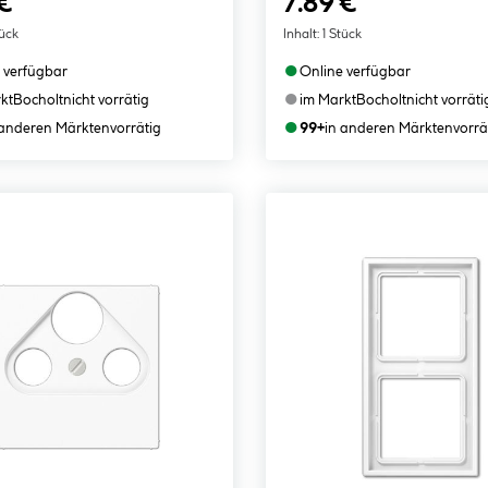
€
7.89 €
tück
Inhalt:
1 Stück
●
 verfügbar
Online verfügbar
●
kt
Bocholt
nicht vorrätig
im Markt
Bocholt
nicht vorräti
●
 anderen Märkten
vorrätig
99+
in anderen Märkten
vorrä