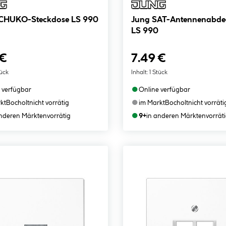
CHUKO-Steckdose LS 990
Jung SAT-Antennenabd
LS 990
 €
7.49 €
tück
Inhalt:
1 Stück
●
 verfügbar
Online verfügbar
●
kt
Bocholt
nicht vorrätig
im Markt
Bocholt
nicht vorräti
●
anderen Märkten
vorrätig
9+
in anderen Märkten
vorrät