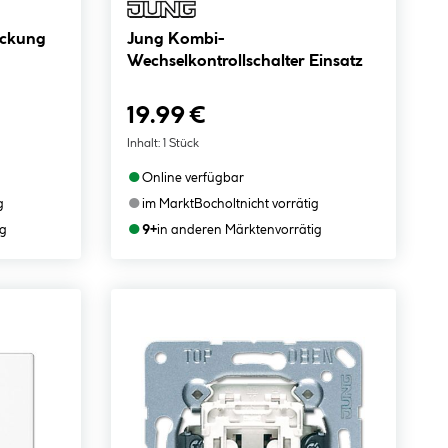
eckung
Jung Kombi-
Wechselkontrollschalter Einsatz
19.99 €
Inhalt:
1 Stück
●
Online verfügbar
●
g
im Markt
Bocholt
nicht vorrätig
●
ig
9+
in anderen Märkten
vorrätig