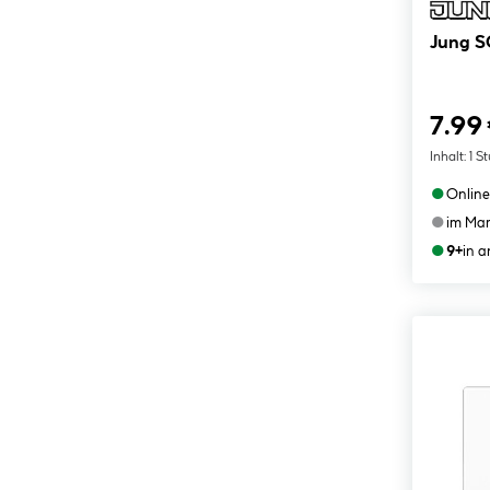
Jung S
7.99
Inhalt:
1 S
●
Online
●
im Mar
●
9+
in 