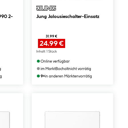
990 2-
Jung Jalousieschalter-Einsatz
31.99 €
24.99 €
Inhalt:
1 Stück
●
Online verfügbar
●
g
im Markt
Bocholt
nicht vorrätig
●
ig
9+
in anderen Märkten
vorrätig