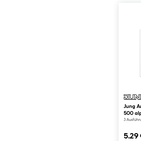
Jung A
500 al
3 Ausführ
5.29