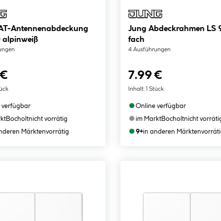
AT-Antennenabdeckung
Jung Abdeckrahmen LS 
 alpinweiß
fach
ungen
4 Ausführungen
 €
7.99 €
tück
Inhalt:
1 Stück
●
 verfügbar
Online verfügbar
●
kt
Bocholt
nicht vorrätig
im Markt
Bocholt
nicht vorräti
●
anderen Märkten
vorrätig
9+
in anderen Märkten
vorrät