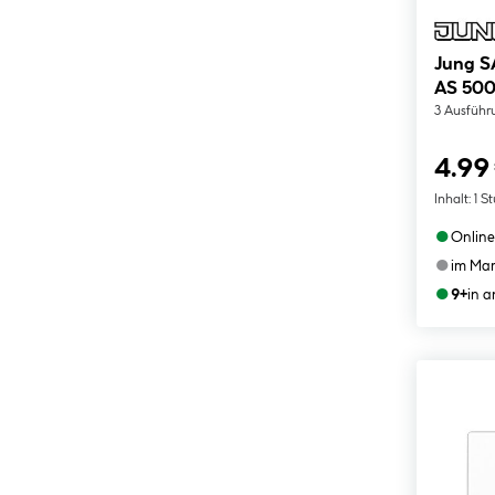
Jung S
AS 500
3 Ausführ
4.99
Inhalt:
1 S
●
Online
●
im Mar
●
9+
in 