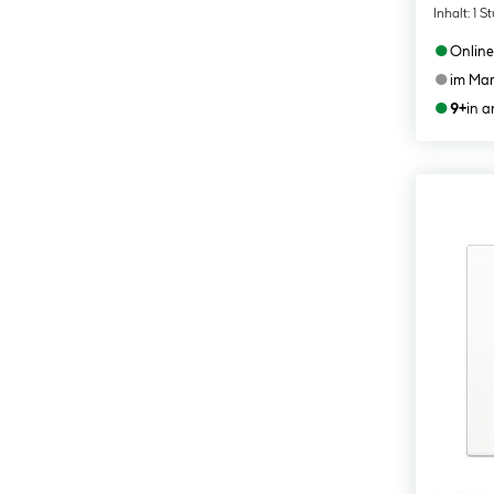
Inhalt:
1 S
●
Online
●
im Mar
●
9+
in 