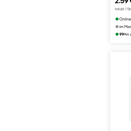
2.59 
Inhalt:
1 S
●
Online
●
im Mar
●
99+
in