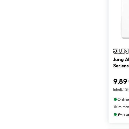
Jung A
Seriens
9.89
Inhalt:
1 S
●
Online
●
im Mar
●
9+
in 