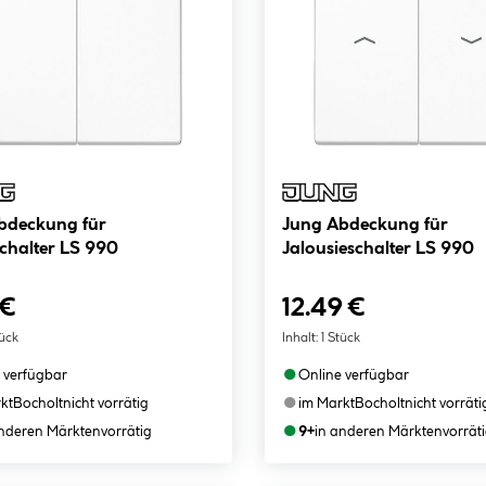
bdeckung für
Jung Abdeckung für
chalter LS 990
Jalousieschalter LS 990
 €
12.49 €
tück
Inhalt:
1 Stück
●
 verfügbar
Online verfügbar
●
kt
Bocholt
nicht vorrätig
im Markt
Bocholt
nicht vorräti
●
anderen Märkten
vorrätig
9+
in anderen Märkten
vorrät