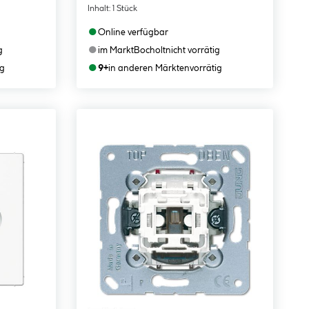
Inhalt:
1 Stück
●
Online verfügbar
●
g
im Markt
Bocholt
nicht vorrätig
●
ig
9+
in anderen Märkten
vorrätig