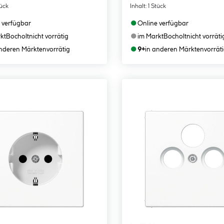
tück
Inhalt:
1 Stück
●
 verfügbar
Online verfügbar
●
kt
Bocholt
nicht vorrätig
im Markt
Bocholt
nicht vorräti
●
anderen Märkten
vorrätig
9+
in anderen Märkten
vorrät