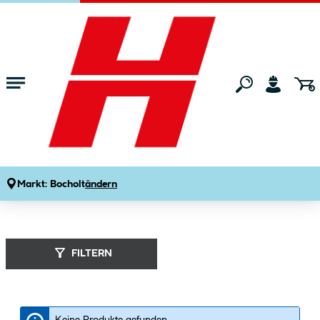
Zum Hauptinhalt springen
Startseite
Marken
Ironside
Markt:
Bocholt
ändern
Ironside (
2
Produkte
)
FILTERN
Keine Produkte gefunden.