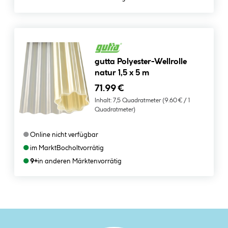
gutta Polyester-Wellrolle
natur 1,5 x 5 m
71.99 €
Inhalt:
7,5 Quadratmeter
(9.60 € / 1
Quadratmeter)
●
Online nicht verfügbar
●
im Markt
Bocholt
vorrätig
●
9+
in anderen Märkten
vorrätig