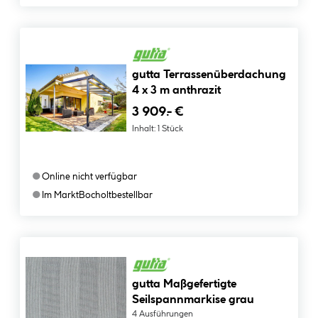
gutta Terrassenüberdachung
4 x 3 m anthrazit
3
909.- €
Inhalt:
1 Stück
●
Online nicht verfügbar
●
Im Markt
Bocholt
bestellbar
gutta Maßgefertigte
Seilspannmarkise grau
4 Ausführungen