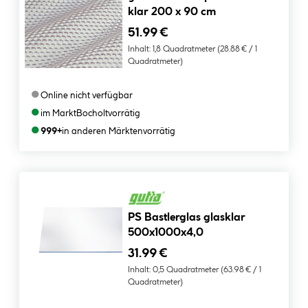
klar 200 x 90 cm
51.99 €
Inhalt:
1,8 Quadratmeter
(28.88 € / 1
Quadratmeter)
●
Online nicht verfügbar
●
im Markt
Bocholt
vorrätig
●
999+
in anderen Märkten
vorrätig
PS Bastlerglas glasklar
500x1000x4,0
31.99 €
Inhalt:
0,5 Quadratmeter
(63.98 € / 1
Quadratmeter)