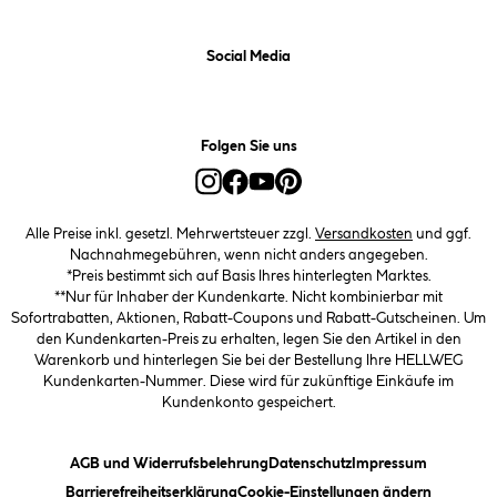
Social Media
Folgen Sie uns
Alle Preise inkl. gesetzl. Mehrwertsteuer zzgl.
Versandkosten
und ggf.
Nachnahmegebühren, wenn nicht anders angegeben.
*Preis bestimmt sich auf Basis Ihres hinterlegten Marktes.
**Nur für Inhaber der Kundenkarte. Nicht kombinierbar mit
Sofortrabatten, Aktionen, Rabatt-Coupons und Rabatt-Gutscheinen. Um
den Kundenkarten-Preis zu erhalten, legen Sie den Artikel in den
Warenkorb und hinterlegen Sie bei der Bestellung Ihre HELLWEG
Kundenkarten-Nummer. Diese wird für zukünftige Einkäufe im
Kundenkonto gespeichert.
(öffnet ein Dialogfeld)
(öffnet ein Dialogfeld)
(öffnet ein
AGB und Widerrufsbelehrung
Datenschutz
Impressum
(öffnet ein Dialogfeld)
(öffnet ei
Barrierefreiheitserklärung
Cookie-Einstellungen ändern