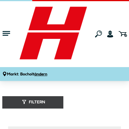
Zum Hauptinhalt springen
Startseite
Marken
gutta
Markt:
Bocholt
ändern
gutta (
13
Produkte
)
FILTERN