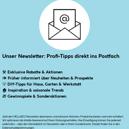
Unser Newsletter: Profi-Tipps direkt ins Postfach
🛠
Exklusive Rabatte & Aktionen
🕪
Früher informiert über Neuheiten & Prospekte
💡
DIY-Tipps für Haus, Garten & Werkstatt
🏠
Inspiration & saisonale Trends
🎁
Gewinnspiele & Sonderaktionen
Jetzt den HELLWEG Newsletter abonnieren und exklusive Aktionen, Produktneuheiten und mehr erhalten!
Wir optimieren die Inhalte basierend auf Ihrem Nutzungsverhalten. Ihre Einwilligung können Sie jederzeit
widerrufen – über den Abmeldelink im Newsletter oder in Ihrem Kundenkonto. Details finden Sie in den
Datenschutzbestimmungen
.