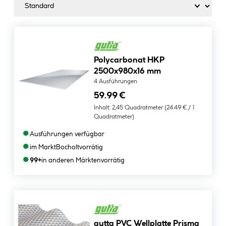
Polycarbonat HKP
2500x980x16 mm
4 Ausführungen
59.99 €
Inhalt:
2,45 Quadratmeter
(24.49 € / 1
Quadratmeter)
●
Ausführungen verfügbar
●
im Markt
Bocholt
vorrätig
●
99+
in anderen Märkten
vorrätig
gutta PVC Wellplatte Prisma