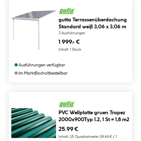
gutta Terrassenüberdachung
Standard weiß 3,06 x 3,06 m
3 Ausführungen
1
999.- €
Inhalt:
1 Stück
●
Ausführungen verfügbar
●
Im Markt
Bocholt
bestellbar
PVC Wellplatte gruen Trapez
2000x900Typ 1.2, 1 St = 1,8 m2
25.99 €
Inhalt:
1,8 Quadratmeter
(14.44 € / 1