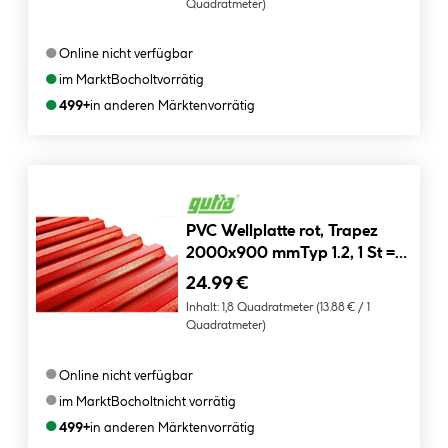
Quadratmeter)
●
Online nicht verfügbar
●
im Markt
Bocholt
vorrätig
●
499+
in anderen Märkten
vorrätig
PVC Wellplatte rot, Trapez
2000x900 mmTyp 1.2, 1 St =
1,8 m2
24.99 €
Inhalt:
1,8 Quadratmeter
(13.88 € / 1
Quadratmeter)
●
Online nicht verfügbar
●
im Markt
Bocholt
nicht vorrätig
●
499+
in anderen Märkten
vorrätig