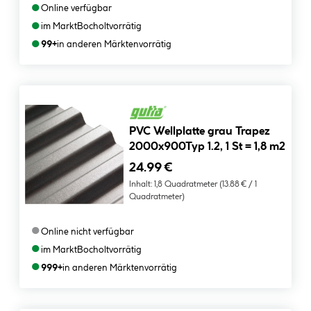
●
Online verfügbar
●
im Markt
Bocholt
vorrätig
●
99+
in anderen Märkten
vorrätig
PVC Wellplatte grau Trapez
2000x900Typ 1.2, 1 St = 1,8 m2
24.99 €
Inhalt:
1,8 Quadratmeter
(13.88 € / 1
Quadratmeter)
●
Online nicht verfügbar
●
im Markt
Bocholt
vorrätig
●
999+
in anderen Märkten
vorrätig