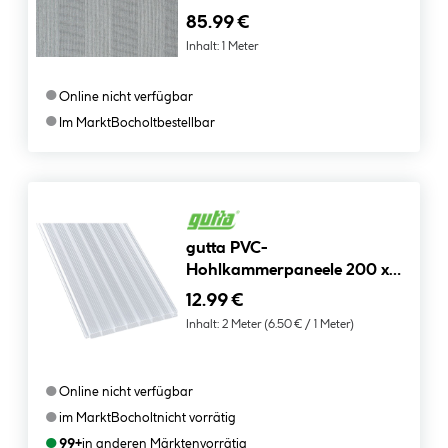
85.99 €
Inhalt:
1 Meter
●
Online nicht verfügbar
●
Im Markt
Bocholt
bestellbar
gutta PVC-
Hohlkammerpaneele 200 x
20 x 1,6 cm
12.99 €
Inhalt:
2 Meter
(6.50 € / 1 Meter)
●
Online nicht verfügbar
●
im Markt
Bocholt
nicht vorrätig
●
99+
in anderen Märkten
vorrätig