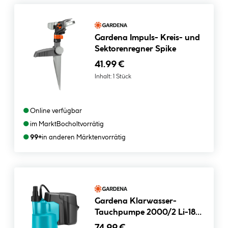
Gardena Impuls- Kreis- und
Sektorenregner Spike
41.99 €
Inhalt:
1 Stück
●
Online verfügbar
●
im Markt
Bocholt
vorrätig
●
99+
in anderen Märkten
vorrätig
Gardena Klarwasser-
Tauchpumpe 2000/2 Li-18
ohne Akku
74.99 €