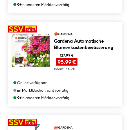
●
9+
in anderen Märkten
vorrätig
Gardena Automatische
Blumenkastenbewässerung
127.99 €
95.99 €
Inhalt:
1 Stück
●
Online verfügbar
●
im Markt
Bocholt
nicht vorrätig
●
9+
in anderen Märkten
vorrätig