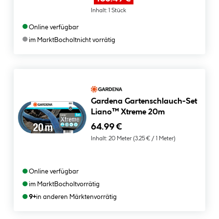
Inhalt:
1 Stück
●
Online verfügbar
●
im Markt
Bocholt
nicht vorrätig
Gardena Gartenschlauch-Set
Liano™ Xtreme 20m
64.99 €
Inhalt:
20 Meter
(3.25 € / 1 Meter)
●
Online verfügbar
●
im Markt
Bocholt
vorrätig
●
9+
in anderen Märkten
vorrätig