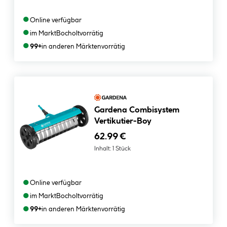
●
Online verfügbar
●
im Markt
Bocholt
vorrätig
●
99+
in anderen Märkten
vorrätig
Gardena Combisystem
Vertikutier-Boy
62.99 €
Inhalt:
1 Stück
●
Online verfügbar
●
im Markt
Bocholt
vorrätig
●
99+
in anderen Märkten
vorrätig