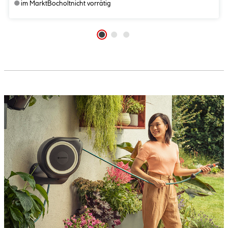
●
im Markt
Bocholt
nicht vorrätig