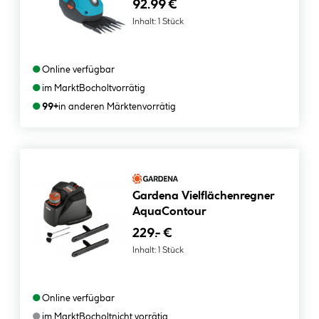
92.99 €
Inhalt:
1 Stück
●
Online verfügbar
●
im Markt
Bocholt
vorrätig
●
99+
in anderen Märkten
vorrätig
Gardena Vielflächenregner
AquaContour
229.- €
Inhalt:
1 Stück
●
Online verfügbar
●
im Markt
Bocholt
nicht vorrätig