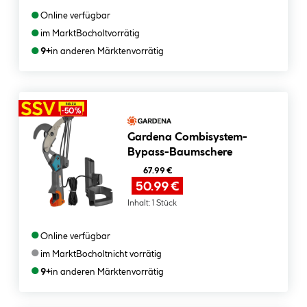
●
Online verfügbar
●
im Markt
Bocholt
vorrätig
●
9+
in anderen Märkten
vorrätig
Gardena Combisystem-
Bypass-Baumschere
67.99 €
50.99 €
Inhalt:
1 Stück
●
Online verfügbar
●
im Markt
Bocholt
nicht vorrätig
●
9+
in anderen Märkten
vorrätig