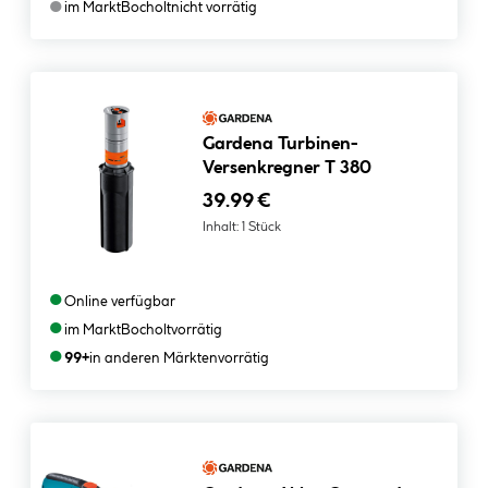
●
im Markt
Bocholt
nicht vorrätig
Gardena Turbinen-
Versenkregner T 380
39.99 €
Inhalt:
1 Stück
●
Online verfügbar
●
im Markt
Bocholt
vorrätig
●
99+
in anderen Märkten
vorrätig