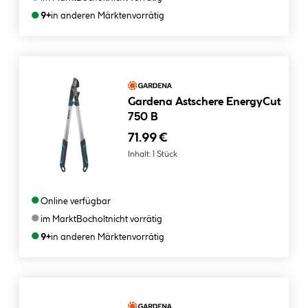
●
9+
in anderen Märkten
vorrätig
Gardena Astschere EnergyCut
750 B
71.99 €
Inhalt:
1 Stück
●
Online verfügbar
●
im Markt
Bocholt
nicht vorrätig
●
9+
in anderen Märkten
vorrätig