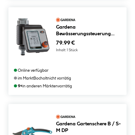
Gardena
Bewässerungssteuerung
Master
79.99 €
Inhalt:
1 Stück
●
Online verfügbar
●
im Markt
Bocholt
nicht vorrätig
●
9+
in anderen Märkten
vorrätig
Gardena Gartenschere B / S-
M DP