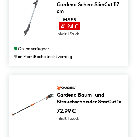
Gardena Schere SlimCut 117
cm
54.99 €
41.24 €
Inhalt:
1 Stück
●
Online verfügbar
●
im Markt
Bocholt
nicht vorrätig
Gardena Baum- und
Strauchschneider StarCut 160
plus
72.99 €
Inhalt:
1 Stück