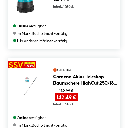
Inhalt:
1 Stück
●
Online verfügbar
●
im Markt
Bocholt
nicht vorrätig
●
1+
in anderen Märkten
vorrätig
Gardena Akku-Teleskop-
Baumschere HighCut 250/18V
P4A solo
189.99 €
142.49 €
Inhalt:
1 Stück
●
Online verfügbar
●
im Markt
Bocholt
nicht vorrätig