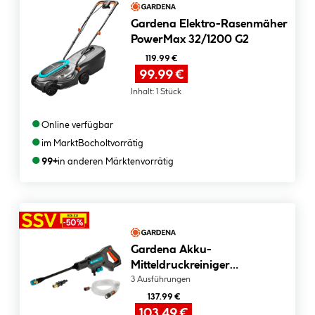
Gardena Elektro-Rasenmäher
PowerMax 32/1200 G2
119.99 €
99.99 €
Inhalt:
1 Stück
●
Online verfügbar
●
im Markt
Bocholt
vorrätig
●
99+
in anderen Märkten
vorrätig
Gardena Akku-
Mitteldruckreiniger
AquaClean 24/18 V P4A Solo
3 Ausführungen
137.99 €
103.49 €