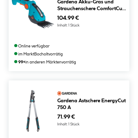
Gardena Akku-Gras und
Strauchenschere ComfortCut
Li
104.99 €
Inhalt:
1 Stück
●
Online verfügbar
●
im Markt
Bocholt
vorrätig
●
99+
in anderen Märkten
vorrätig
Gardena Astschere EnergyCut
750 A
71.99 €
Inhalt:
1 Stück