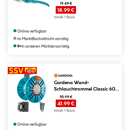
19.49 €
18.99 €
Inhalt:
1 Stück
●
Online verfügbar
●
im Markt
Bocholt
nicht vorrätig
●
9+
in anderen Märkten
vorrätig
Gardena Wand-
Schlauchtrommel Classic 60
mit Schlauchführungsrolle
55.99 €
41.99 €
Inhalt:
1 Stück
●
Online verfügbar