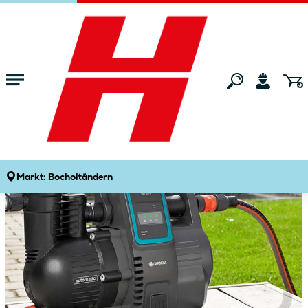
Zum Hauptinhalt springen
Startseite
Marken
Gardena
Markt:
Bocholt
ändern