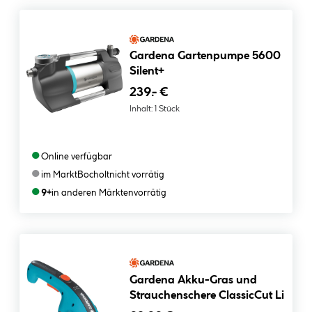
Gardena Gartenpumpe 5600
Silent+
239.- €
Inhalt:
1 Stück
●
Online verfügbar
●
im Markt
Bocholt
nicht vorrätig
●
9+
in anderen Märkten
vorrätig
Gardena Akku-Gras und
Strauchenschere ClassicCut Li