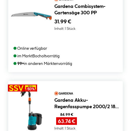
Gardena Combisystem-
Gartensäge 300 PP
31.99 €
Inhalt:
1 Stück
●
Online verfügbar
●
im Markt
Bocholt
vorrätig
●
99+
in anderen Märkten
vorrätig
Gardena Akku-
Regenfasspumpe 2000/2 18
P4A Solo
84.99 €
63.74 €
Inhalt:
1 Stück