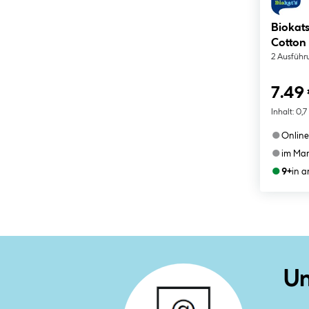
Biokats
Cotton
2 Ausführ
7.49
Inhalt:
0,7
●
Online
●
im Mar
●
9+
in 
Un