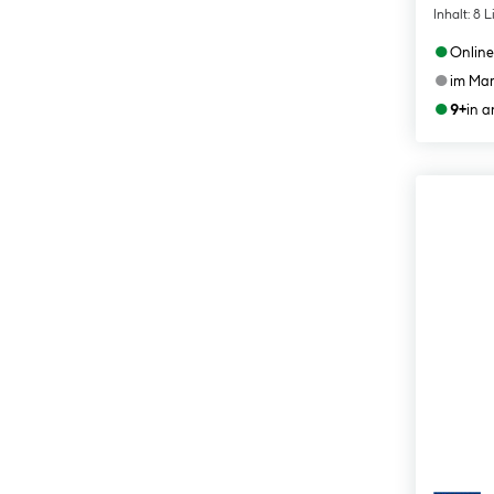
Inhalt:
8 L
●
Online
●
im Mar
●
9+
in 