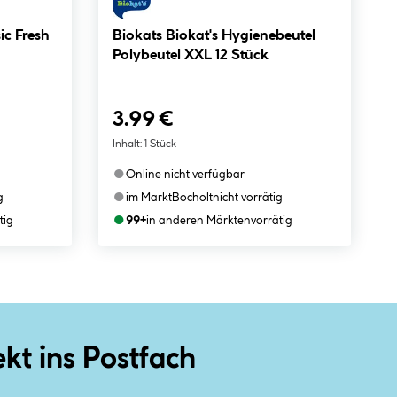
ic Fresh
Biokats Biokat's Hygienebeutel
Polybeutel XXL 12 Stück
3.99 €
Inhalt:
1 Stück
●
Online nicht verfügbar
●
g
im Markt
Bocholt
nicht vorrätig
●
tig
99+
in anderen Märkten
vorrätig
ekt ins Postfach