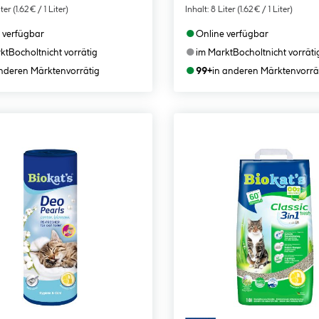
iter
(1.62 € / 1 Liter)
Inhalt:
8 Liter
(1.62 € / 1 Liter)
●
 verfügbar
Online verfügbar
●
kt
Bocholt
nicht vorrätig
im Markt
Bocholt
nicht vorräti
●
anderen Märkten
vorrätig
99+
in anderen Märkten
vorrä