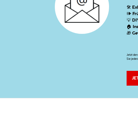
🛠
Ex
🕪
Fr
💡
DI
🏠
In
🎁
Ge
Jetzt de
Sie jeder
JE