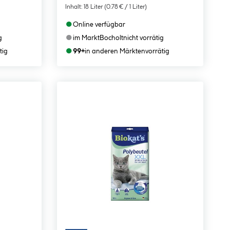
Inhalt:
18 Liter
(0.78 € / 1 Liter)
●
Online verfügbar
●
g
im Markt
Bocholt
nicht vorrätig
●
tig
99+
in anderen Märkten
vorrätig