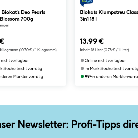
 Biokat's Deo Pearls
Biokats Klumpstreu Class
 Blossom 700g
3in1 18 l
ungen
 €
13.99 €
 Kilogramm
(10.70 € / 1 Kilogramm)
Inhalt:
18 Liter
(0.78 € / 1 Liter)
●
 nicht verfügbar
Online nicht verfügbar
●
kt
Bocholt
nicht vorrätig
im Markt
Bocholt
nicht vorräti
●
anderen Märkten
vorrätig
99+
in anderen Märkten
vorrä
ser Newsletter: Profi-Tipps dir