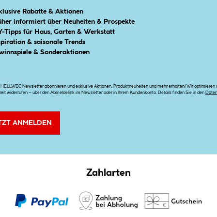
klusive Rabatte & Aktionen
üher informiert über Neuheiten & Prospekte
Y-Tipps für Haus, Garten & Werkstatt
spiration & saisonale Trends
winnspiele & Sonderaktionen
n HELLWEG Newsletter abonnieren und exklusive Aktionen, Produktneuheiten und mehr erhalten! Wir optimieren di
zeit widerrufen – über den Abmeldelink im Newsletter oder in Ihrem Kundenkonto. Details finden Sie in den
Date
TZT ANMELDEN
Zahlarten