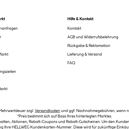
rkt
Hilfe & Kontakt
chanfragen
Kontakt
r
AGB und Widerrufsbelehrung
Rückgabe & Reklamation
Markt
Lieferung & Versand
FAQ
ngszeiten
Markt
. Mehrwertsteuer zzgl.
Versandkosten
und ggf. Nachnahmegebühren, wenn ni
*Preis bestimmt sich auf Basis Ihres hinterlegten Marktes.
abatten, Aktionen, Rabatt-Coupons und Rabatt-Gutscheinen. Um den Kundenka
llung Ihre HELLWEG Kundenkarten-Nummer. Diese wird für zukünftige Einkäu