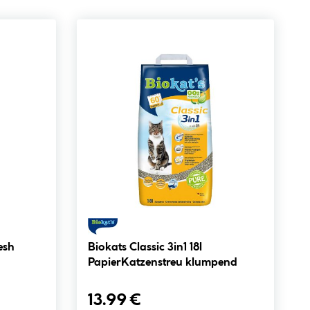
esh
Biokats Classic 3in1 18l
PapierKatzenstreu klumpend
13.99 €