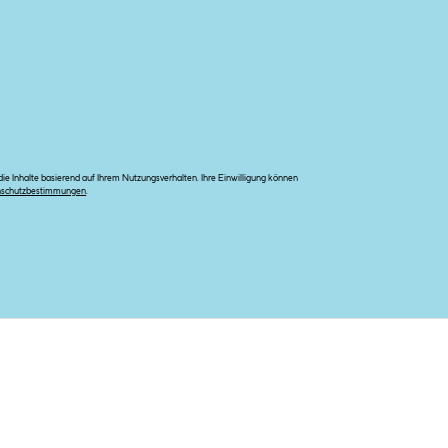
e Inhalte basierend auf Ihrem Nutzungsverhalten. Ihre Einwilligung können
nschutzbestimmungen
.