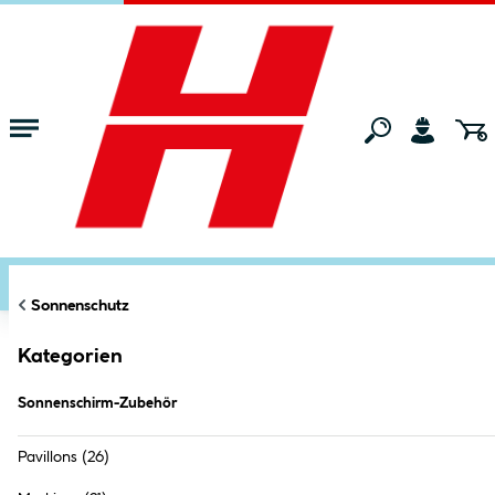
Zum Hauptinhalt springen
Startseite
Gartenmarkt
Sonnenschutz
Sonnenschirm-Zubehör
FILTERN
KATEGORIEN
Markt:
Bocholt
ändern
Sonnenschirm-Zubehör (
17
Produkte
)
Sonnenschutz
Kategorien
Sonnenschirm-Zubehör
Pavillons
(26)