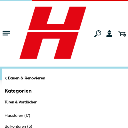
Zum Hauptinhalt springen
Startseite
Bauen & Renovieren
Türen & Vordächer
FILTERN
KATEGORIEN
Markt:
Bocholt
ändern
Türen & Vordächer (
912
Produkte
)
Bauen & Renovieren
Kategorien
Türen & Vordächer
Haustüren
(17)
Balkontüren
(5)