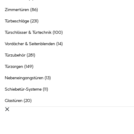
Zimmertüren
(86)
Türbeschläge
(231)
Türschlösser & Türtechnik
(100)
Vordächer & Seitenblenden
(14)
Türzubehör
(281)
HELLWEG Produktberater für SplenDoor
Türzargen
(149)
Haustüren
Nebeneingangstüren
(13)
PRODUKTE ANZEIGEN
Schiebetür-Systeme
(11)
Glastüren
(20)