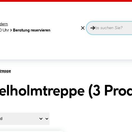
dern
00 Uhr
Beratung reservieren
treppe
elholmtreppe (
3
Pro