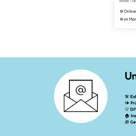
Inhalt:
1 S
●
Online
●
im Mar
Un
🛠
Ex
🕪
Fr
💡
DI
🏠
In
🎁
Ge