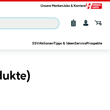
Unsere Marken
Jobs & Karriere
SSV
Aktionen
Tipps & Ideen
Service
Prospekte
dukte
)