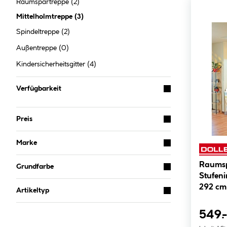
Raumspartreppe
(2)
Mittelholmtreppe
(
3
)
Spindeltreppe
(2)
Außentreppe
(0)
Kindersicherheitsgitter
(4)
Verfügbarkeit
Preis
Marke
Raumsp
Grundfarbe
Stufeni
292 cm
Artikeltyp
549.-