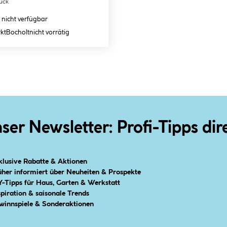
tück
 nicht verfügbar
kt
Bocholt
nicht vorrätig
ser Newsletter: Profi-Tipps dir
klusive Rabatte & Aktionen
üher informiert über Neuheiten & Prospekte
Y-Tipps für Haus, Garten & Werkstatt
spiration & saisonale Trends
winnspiele & Sonderaktionen