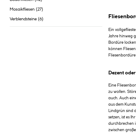
Mosaikfliesen
(27)
Fliesenbo
Verblendsteine
(6)
Ein vollgeflies
Jahre hinweg gl
Bordüre lockern
können Fliesenb
Fliesenbordüre
Dezent oder 
Eine Fliesenbor
zu wollen. Stö
auch. Auch ein
aus dem Kunstun
Lindgrün sind d
setzen, ist es 
durchbrechen is
zwischen großen