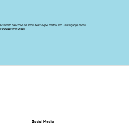
e Inhalte basierend auf Ihrem Nutzungsverhalten. Ihre Einwilligung können
nschutzbestimmungen
.
Social Media