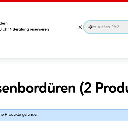
dern
00 Uhr
Beratung reservieren
senbordüren (
2
Prod
ne Produkte gefunden.