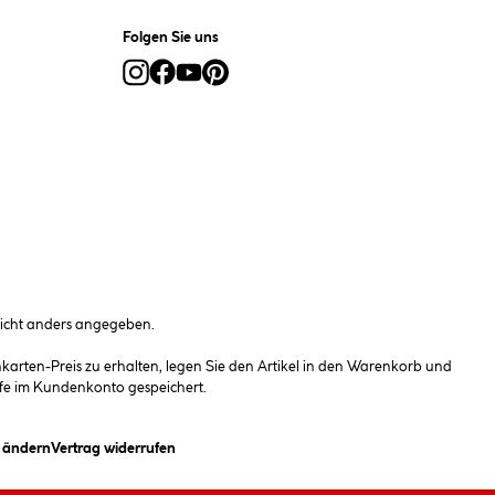
Folgen Sie uns
cht anders angegeben.
rten-Preis zu erhalten, legen Sie den Artikel in den Warenkorb und
fe im Kundenkonto gespeichert.
(öffnet ein Dialogfeld)
n ändern
Vertrag widerrufen