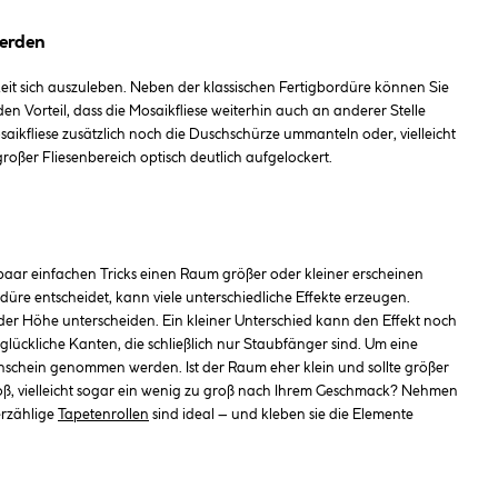
werden
eit sich auszuleben. Neben der klassischen Fertigbordüre können Sie
den Vorteil, dass die Mosaikfliese weiterhin auch an anderer Stelle
ikfliese zusätzlich noch die Duschschürze ummanteln oder, vielleicht
ßer Fliesenbereich optisch deutlich aufgelockert.
 paar einfachen Tricks einen Raum größer oder kleiner erscheinen
düre entscheidet, kann viele unterschiedliche Effekte erzeugen.
in der Höhe unterscheiden. Ein kleiner Unterschied kann den Effekt noch
ckliche Kanten, die schließlich nur Staubfänger sind. Um eine
nschein genommen werden. Ist der Raum eher klein und sollte größer
groß, vielleicht sogar ein wenig zu groß nach Ihrem Geschmack? Nehmen
erzählige
Tapetenrollen
sind ideal – und kleben sie die Elemente