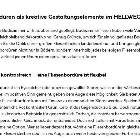
rdüren als kreative Gestaltungselemente im HELLWE
tes Badezimmer wirkt sauber und gepflegt. Badezimmerfliesen haben viele Vorte
eichbleibend dekorativ sind. Genug Gründe, um sich für ein vollgefliestes Ba
 Sie die Optik dieser großen Fliesenflächen kinderleicht auf und bringen gle
ordüren nicht nur in Bädern, sondern innerhalb jedes beliebigen Fliesenspi
 verleiht jedem Raum einen ganz individuellen Touch.
kontrastreich – eine Fliesenbordüre ist flexibel
düre ist ein Eyecatcher oder auch ein gewollter Störer, wie es in der Werb
rer, im positiven Sinn gemeint, geben dem Auge diese Möglichkeit. Sie bie
e Fliesenbordüre kann mit Finesse zu einem solchen Störer werden. Spielen
terricht: Rot kontrastiert Grün, Gelb ist das Gegenstück zu Blau. Doch nat
ie klassischen Beispiele für gegensätzlich Farben, die trotzdem hervorrag
Ihr persönlicher Geschmack, der entscheidet. Doch nicht allein mit Farbe kann
t eine Option. Wer es lieber dezent hat, wählt eine Fliesenbordüre in gleich
 Fliesen stechen deutlich ins Auge, auch wenn beide von gleicher Farbe sin