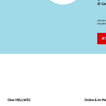
🎁
Ge
Jetzt de
Sie jeder
JE
Über HELLWEG
Online & im Ma