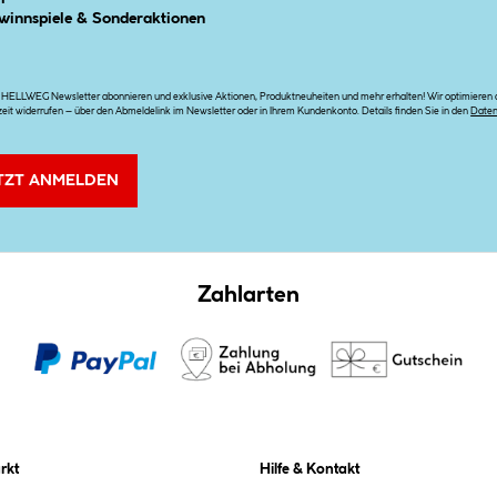
winnspiele & Sonderaktionen
n HELLWEG Newsletter abonnieren und exklusive Aktionen, Produktneuheiten und mehr erhalten! Wir optimieren di
zeit widerrufen – über den Abmeldelink im Newsletter oder in Ihrem Kundenkonto. Details finden Sie in den
Date
TZT ANMELDEN
Zahlarten
rkt
Hilfe & Kontakt