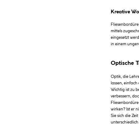
Kreative Wo
Fliesenbordüren
mittels zugesch
eingesetzt wer
in einem unger
Optische T
Optik, die Lehr
lassen, einfach
Wichtig ist zu 
verbessern, do
Fliesenbordüre
wirken? Ist er 
Sie sich die Ze
unterschiedlich