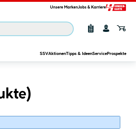
Unsere Marken
Jobs & Karriere
SSV
Aktionen
Tipps & Ideen
Service
Prospekte
ukte
)