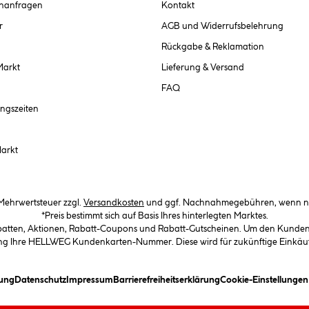
chanfragen
Kontakt
r
AGB und Widerrufsbelehrung
Rückgabe & Reklamation
Markt
Lieferung & Versand
FAQ
ngszeiten
Markt
. Mehrwertsteuer zzgl.
Versandkosten
und ggf. Nachnahmegebühren, wenn ni
*Preis bestimmt sich auf Basis Ihres hinterlegten Marktes.
abatten, Aktionen, Rabatt-Coupons und Rabatt-Gutscheinen. Um den Kundenka
llung Ihre HELLWEG Kundenkarten-Nummer. Diese wird für zukünftige Einkäu
(öffnet ein Dialogfeld)
(öffnet ein Dialogfeld)
(öffnet ein Dialogfeld)
(öffnet ein Dialogfeld)
ung
Datenschutz
Impressum
Barrierefreiheitserklärung
Cookie-Einstellunge