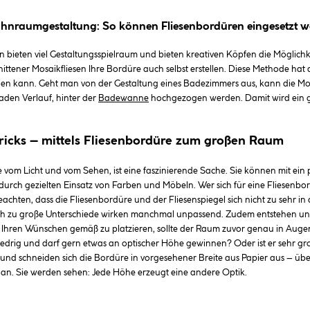
hnraumgestaltung: So können Fliesenbordüren eingesetzt 
 bieten viel Gestaltungsspielraum und bieten kreativen Köpfen die Möglichk
nittener Mosaikfliesen Ihre Bordüre auch selbst erstellen. Diese Methode hat 
den kann. Geht man von der Gestaltung eines Badezimmers aus, kann die Mosa
aden Verlauf, hinter der
Badewanne
hochgezogen werden. Damit wird ein gro
ricks – mittels Fliesenbordüre zum großen Raum
e vom Licht und vom Sehen, ist eine faszinierende Sache. Sie können mit ein
 durch gezielten Einsatz von Farben und Möbeln. Wer sich für eine Fliesenbor
beachten, dass die Fliesenbordüre und der Fliesenspiegel sich nicht zu sehr 
ch zu große Unterschiede wirken manchmal unpassend. Zudem entstehen unglü
 Ihren Wünschen gemäß zu platzieren, sollte der Raum zuvor genau in Auge
niedrig und darf gern etwas an optischer Höhe gewinnen? Oder ist er sehr 
it und schneiden sich die Bordüre in vorgesehener Breite aus Papier aus – üb
 an. Sie werden sehen: Jede Höhe erzeugt eine andere Optik.