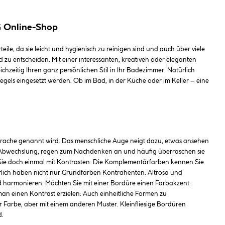
G Online-Shop
ile, da sie leicht und hygienisch zu reinigen sind und auch über viele
d zu entscheiden. Mit einer interessanten, kreativen oder eleganten
ichzeitig Ihren ganz persönlichen Stil in Ihr Badezimmer. Natürlich
egels eingesetzt werden. Ob im Bad, in der Küche oder im Keller – eine
esprache genannt wird. Das menschliche Auge neigt dazu, etwas ansehen
ten Abwechslung, regen zum Nachdenken an und häufig überraschen sie
 Sie doch einmal mit Kontrasten. Die Komplementärfarben kennen Sie
ürlich haben nicht nur Grundfarben Kontrahenten: Altrosa und
end harmonieren. Möchten Sie mit einer Bordüre einen Farbakzent
 man einen Kontrast erzielen: Auch einheitliche Formen zu
er Farbe, aber mit einem anderen Muster. Kleinfliesige Bordüren
d.