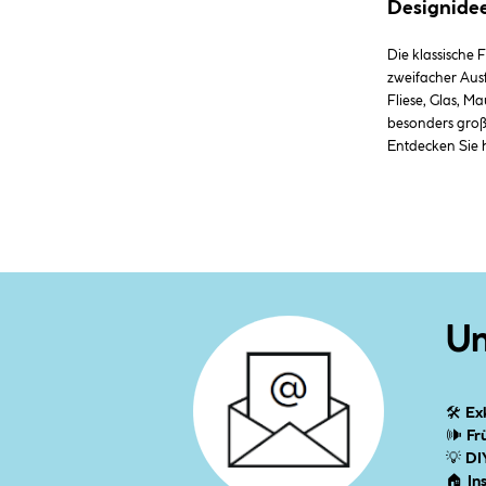
Designidee
Die klassische
zweifacher Ausf
Fliese, Glas, M
besonders große
Entdecken Sie h
Un
🛠
Ex
🕪
Fr
💡
DI
🏠
In