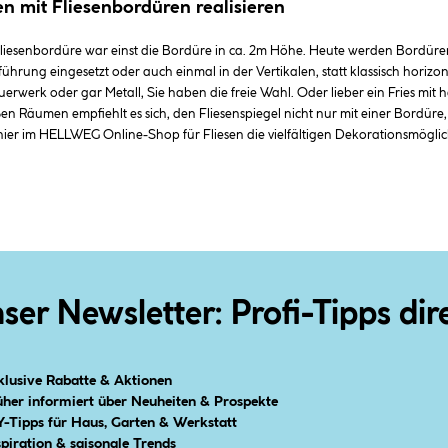
n mit Fliesenbordüren realisieren
 Fliesenbordüre war einst die Bordüre in ca. 2m Höhe. Heute werden Bordü
ührung eingesetzt oder auch einmal in der Vertikalen, statt klassisch horiz
auerwerk oder gar Metall, Sie haben die freie Wahl. Oder lieber ein Fries mit 
n Räumen empfiehlt es sich, den Fliesenspiegel nicht nur mit einer Bordüre,
ier im HELLWEG Online-Shop für Fliesen die vielfältigen Dekorationsmöglich
ser Newsletter: Profi-Tipps dir
klusive Rabatte & Aktionen
üher informiert über Neuheiten & Prospekte
Y-Tipps für Haus, Garten & Werkstatt
spiration & saisonale Trends