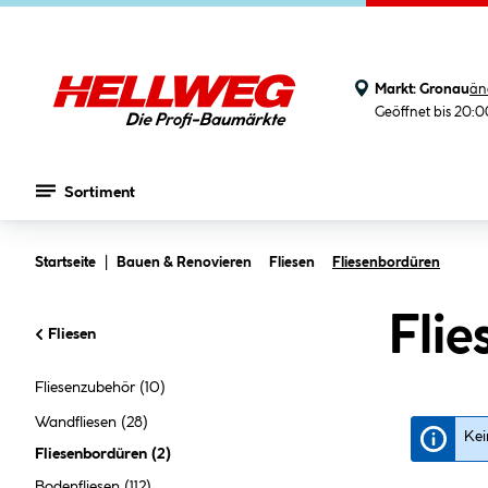
Markt:
Gronau
än
Geöffnet bis 20:
Sortiment
Zum Hauptinhalt springen
Startseite
Bauen & Renovieren
Fliesen
Fliesenbordüren
Flie
Fliesen
Fliesenzubehör
(10)
Wandfliesen
(28)
Kei
Fliesenbordüren
(
2
)
Bodenfliesen
(112)