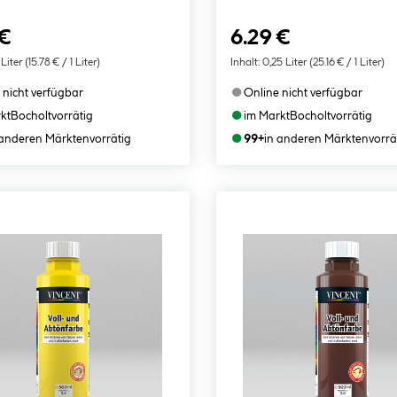
 €
6.29 €
 Liter
(15.78 € / 1 Liter)
Inhalt:
0,25 Liter
(25.16 € / 1 Liter)
●
 nicht verfügbar
Online nicht verfügbar
●
kt
Bocholt
vorrätig
im Markt
Bocholt
vorrätig
●
 anderen Märkten
vorrätig
99+
in anderen Märkten
vorrä