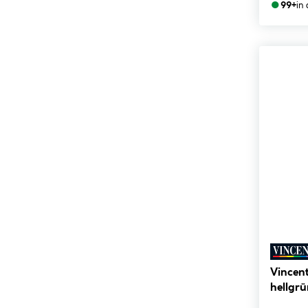
●
99+
in
Vincent
hellgr