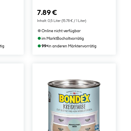
7.89 €
Inhalt:
0,5 Liter
(15.78 € / 1 Liter)
●
Online nicht verfügbar
●
im Markt
Bocholt
vorrätig
●
tig
99+
in anderen Märkten
vorrätig