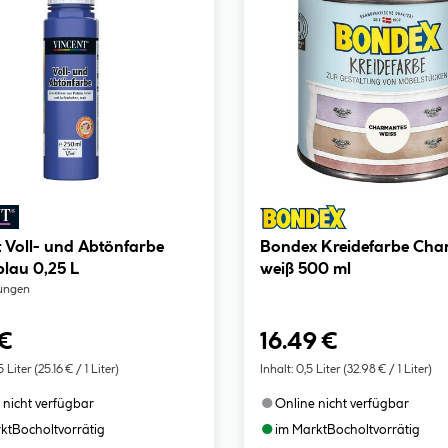
 Voll- und Abtönfarbe
Bondex Kreidefarbe Cha
blau 0,25 L
weiß 500 ml
ungen
 €
16.49 €
5 Liter
(25.16 € / 1 Liter)
Inhalt:
0,5 Liter
(32.98 € / 1 Liter)
●
 nicht verfügbar
Online nicht verfügbar
●
kt
Bocholt
vorrätig
im Markt
Bocholt
vorrätig