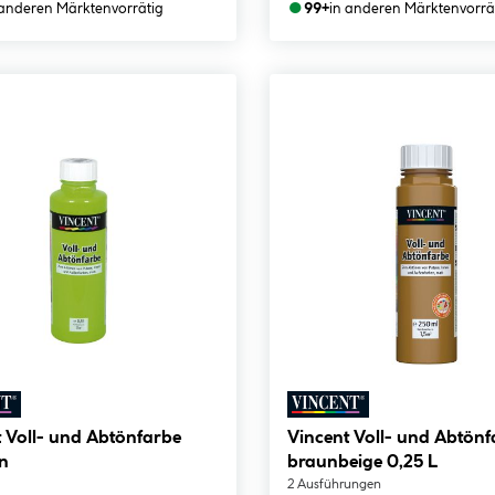
●
 anderen Märkten
vorrätig
99+
in anderen Märkten
vorrä
 Voll- und Abtönfarbe
Vincent Voll- und Abtönf
ün
braunbeige 0,25 L
2 Ausführungen