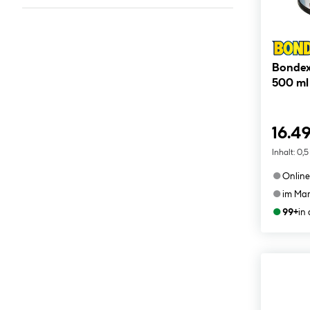
Bondex
500 ml
16.49
Inhalt:
0,5
●
Online
●
im Mar
●
99+
in