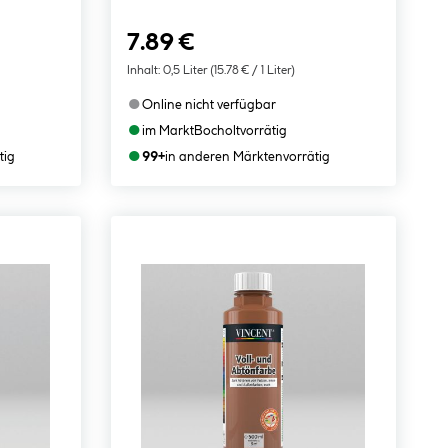
7.89 €
Inhalt:
0,5 Liter
(15.78 € / 1 Liter)
●
Online nicht verfügbar
●
im Markt
Bocholt
vorrätig
●
tig
99+
in anderen Märkten
vorrätig