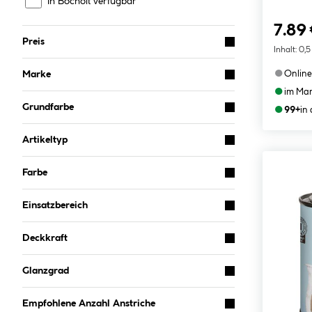
In Bocholt verfügbar
7.89
Preis
Inhalt:
0,5
●
Marke
Online
●
im Mar
●
Grundfarbe
99+
in
Artikeltyp
Farbe
Einsatzbereich
Deckkraft
Glanzgrad
Empfohlene Anzahl Anstriche