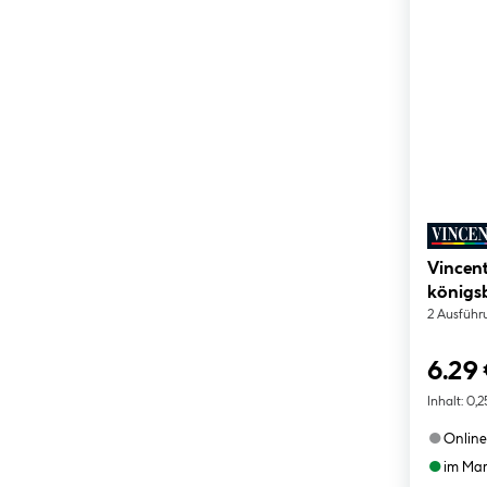
Vincent
königs
2 Ausführ
6.29
Inhalt:
0,2
●
Online
●
im Mar