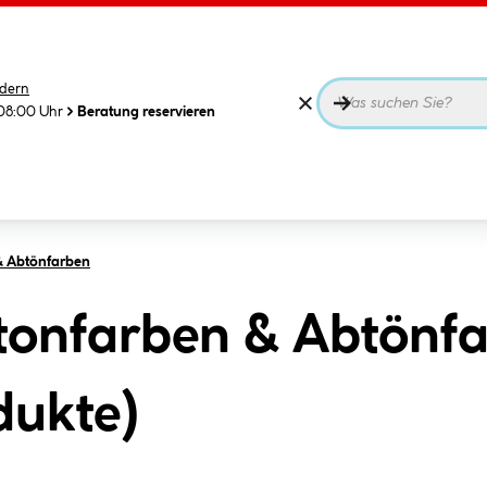
dern
08:00 Uhr
Beratung reservieren
& Abtönfarben
ltonfarben & Abtönfa
dukte
)