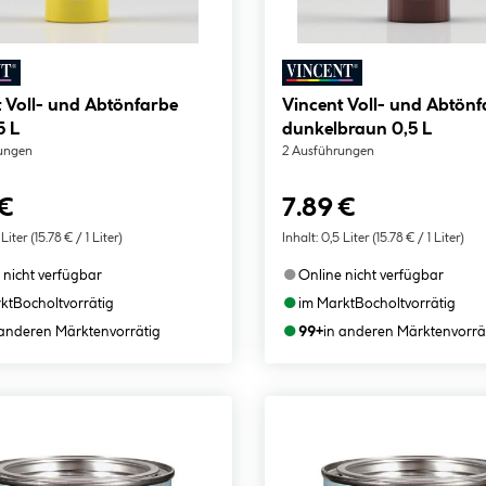
 Voll- und Abtönfarbe
Vincent Voll- und Abtönf
5 L
dunkelbraun 0,5 L
ungen
2 Ausführungen
 €
7.89 €
 Liter
(15.78 € / 1 Liter)
Inhalt:
0,5 Liter
(15.78 € / 1 Liter)
●
 nicht verfügbar
Online nicht verfügbar
●
kt
Bocholt
vorrätig
im Markt
Bocholt
vorrätig
●
 anderen Märkten
vorrätig
99+
in anderen Märkten
vorrä