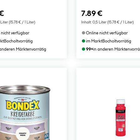
 €
7.89 €
 Liter
(15.78 € / 1 Liter)
Inhalt:
0,5 Liter
(15.78 € / 1 Liter)
●
 nicht verfügbar
Online nicht verfügbar
●
kt
Bocholt
vorrätig
im Markt
Bocholt
vorrätig
●
 anderen Märkten
vorrätig
99+
in anderen Märkten
vorrä