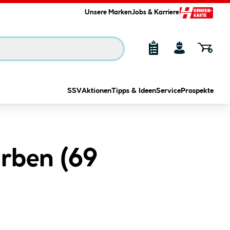
Unsere Marken
Jobs & Karriere
SSV
Aktionen
Tipps & Ideen
Service
Prospekte
rben (
69