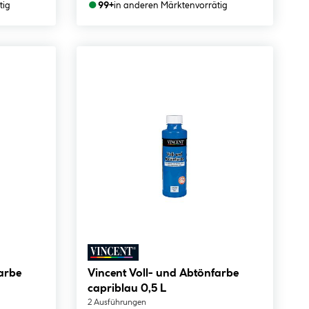
●
tig
99+
in anderen Märkten
vorrätig
arbe
Vincent Voll- und Abtönfarbe
capriblau 0,5 L
2 Ausführungen