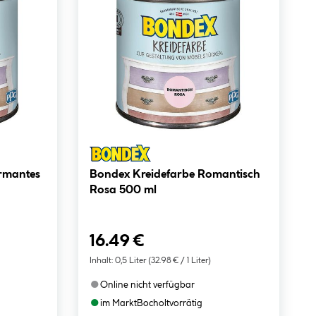
rmantes
Bondex Kreidefarbe Romantisch
Rosa 500 ml
16.49 €
Inhalt:
0,5 Liter
(32.98 € / 1 Liter)
●
Online nicht verfügbar
●
im Markt
Bocholt
vorrätig