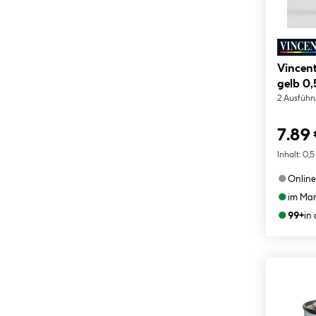
Vincent
gelb 0,
2 Ausführ
7.89
Inhalt:
0,5
●
Online
●
im Mar
●
99+
in