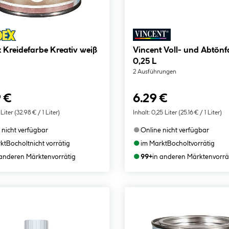
 Kreidefarbe Kreativ weiß
Vincent Voll- und Abtönf
0,25 L
2 Ausführungen
 €
6.29 €
 Liter
(32.98 € / 1 Liter)
Inhalt:
0,25 Liter
(25.16 € / 1 Liter)
●
 nicht verfügbar
Online nicht verfügbar
●
kt
Bocholt
nicht vorrätig
im Markt
Bocholt
vorrätig
●
 anderen Märkten
vorrätig
99+
in anderen Märkten
vorrä