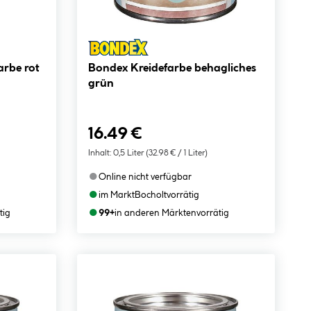
arbe rot
Bondex Kreidefarbe behagliches
grün
16.49 €
Inhalt:
0,5 Liter
(32.98 € / 1 Liter)
●
Online nicht verfügbar
●
im Markt
Bocholt
vorrätig
●
tig
99+
in anderen Märkten
vorrätig