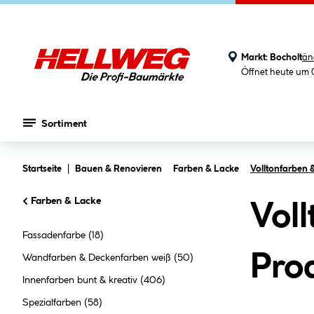
Markt:
Bocholt
än
Öffnet heute um 
Sortiment
Zum Hauptinhalt springen
Startseite
Bauen & Renovieren
Farben & Lacke
Volltonfarben 
Farben & Lacke
Vol
Fassadenfarbe
(18)
Pro
Wandfarben & Deckenfarben weiß
(50)
Innenfarben bunt & kreativ
(406)
Spezialfarben
(58)