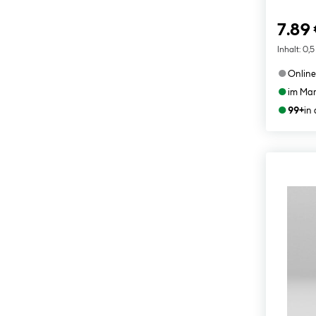
7.89
Inhalt:
0,5
●
Online
●
im Mar
●
99+
in