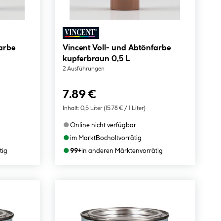
arbe
Vincent Voll- und Abtönfarbe
kupferbraun 0,5 L
2 Ausführungen
7.89 €
Inhalt:
0,5 Liter
(15.78 € / 1 Liter)
●
Online nicht verfügbar
●
im Markt
Bocholt
vorrätig
●
tig
99+
in anderen Märkten
vorrätig