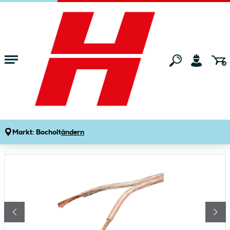
Zum Hauptinhalt springen
Startseite
Bauen & Renovieren
Elektrobedarf & Elektroinstallation
Lautsprecherkabel 2x2,5 10 m
Produktdetails
Artikelnummer:
223439
Markt:
Bocholt
ändern
Bildergalerie überspringen