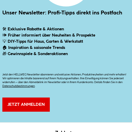
Unser Newsletter: Profi-Tipps direkt ins Postfach
🛠
Exklusive Rabatte & Aktionen
🕪
Früher informiert über Neuheiten & Prospekte
💡
DIY-Tipps für Haus, Garten & Werkstatt
🏠
Inspiration & saisonale Trends
🎁
Gewinnspiele & Sonderaktionen
Jetzt den HELLWEG Newsletter abonnieren und exklusive Aktionen, Produktneuheiten und mehr erhalten!
Wir optimieren die Inhalte basierend auf Ihrem Nutzungsverhalten. Ihre Einwilligung können Sie jederzeit
widerrufen – über den Abmeldelink im Newsletter oder in Ihrem Kundenkonto. Details finden Sie in den
Datenschutzbestimmungen
.
JETZT ANMELDEN