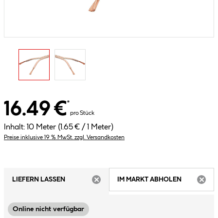
16.49 €
*
pro Stück
Inhalt:
10 Meter
(1.65 € / 1 Meter)
Preise inklusive 19 % MwSt. zzgl. Versandkosten
LIEFERN LASSEN
IM MARKT ABHOLEN
ARTIKEL NICHT VERFÜGBAR
ARTIK
Online nicht verfügbar