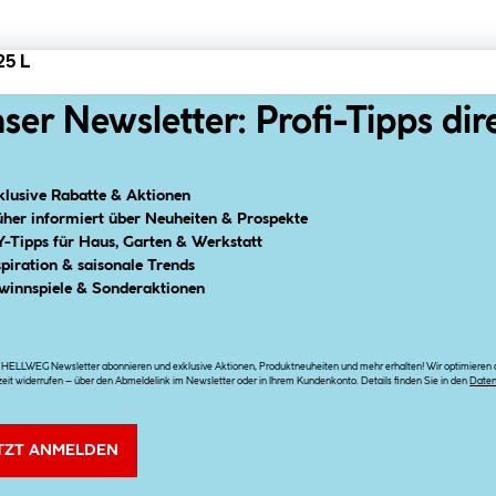
25 L
ser Newsletter: Profi-Tipps dir
klusive Rabatte & Aktionen
üher informiert über Neuheiten & Prospekte
Y-Tipps für Haus, Garten & Werkstatt
spiration & saisonale Trends
winnspiele & Sonderaktionen
n HELLWEG Newsletter abonnieren und exklusive Aktionen, Produktneuheiten und mehr erhalten! Wir optimieren di
zeit widerrufen – über den Abmeldelink im Newsletter oder in Ihrem Kundenkonto. Details finden Sie in den
Date
TZT ANMELDEN