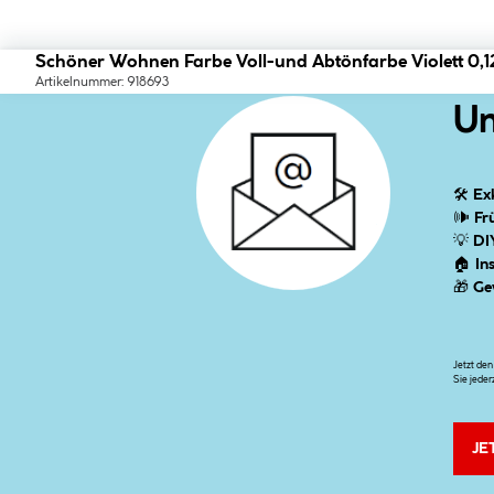
Schöner Wohnen Farbe Voll-und Abtönfarbe Violett 0,1
Artikelnummer: 918693
Un
🛠
Ex
🕪
Fr
💡
DI
🏠
In
🎁
Ge
Jetzt de
Sie jeder
JE