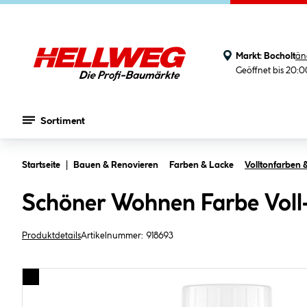
Markt:
Bocholt
än
Geöffnet bis 20:
Sortiment
Zum Hauptinhalt springen
Startseite
Bauen & Renovieren
Farben & Lacke
Volltonfarben 
Schöner Wohnen Farbe Voll-
Produktdetails
Artikelnummer:
918693
Bildergalerie überspringen