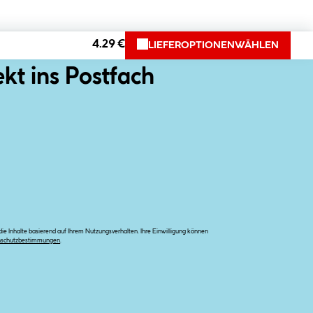
4.29 €
LIEFEROPTIONEN
WÄHLEN
ekt ins Postfach
e Inhalte basierend auf Ihrem Nutzungsverhalten. Ihre Einwilligung können
nschutzbestimmungen
.