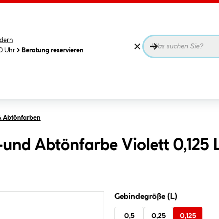
dern
00 Uhr
Beratung reservieren
& Abtönfarben
und Abtönfarbe Violett 0,125 
Gebindegröße (L)
0,5
0,25
0,125