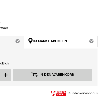
)
dkosten
IM MARKT ABHOLEN
ARTIKEL NICHT VERFÜGBAR
ARTIKEL
ltlich.
IN DEN WARENKORB
Kundenkartenbonus