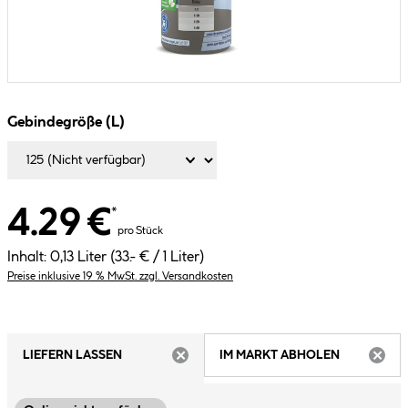
Gebindegröße (L)
4.29 €
*
pro Stück
Inhalt:
0,13 Liter
(33.- € / 1 Liter)
Preise inklusive 19 % MwSt. zzgl. Versandkosten
LIEFERN LASSEN
IM MARKT ABHOLEN
ARTIKEL NICHT VERFÜGBAR
ARTIK