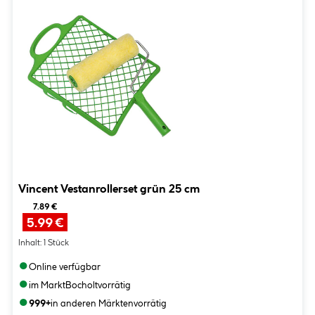
Vincent Vestanrollerset grün 25 cm
7.89 €
5.99 €
Inhalt:
1 Stück
●
Online verfügbar
●
im Markt
Bocholt
vorrätig
●
999+
in anderen Märkten
vorrätig