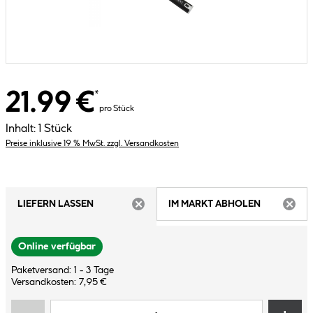
21.99 €
*
pro Stück
Inhalt:
1 Stück
Preise inklusive 19 % MwSt. zzgl. Versandkosten
LIEFERN LASSEN
IM MARKT ABHOLEN
ARTIKEL NICHT VERFÜGBAR
ARTIK
Online verfügbar
Paketversand: 1 - 3 Tage
Versandkosten: 7,95 €