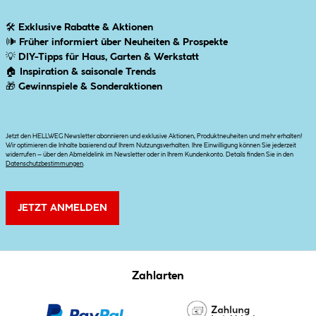
🛠
Exklusive Rabatte & Aktionen
🕪
Früher informiert über Neuheiten & Prospekte
💡
DIY-Tipps für Haus, Garten & Werkstatt
🏠
Inspiration & saisonale Trends
🎁
Gewinnspiele & Sonderaktionen
Jetzt den HELLWEG Newsletter abonnieren und exklusive Aktionen, Produktneuheiten und mehr erhalten!
Wir optimieren die Inhalte basierend auf Ihrem Nutzungsverhalten. Ihre Einwilligung können Sie jederzeit
widerrufen – über den Abmeldelink im Newsletter oder in Ihrem Kundenkonto. Details finden Sie in den
Datenschutzbestimmungen
.
JETZT ANMELDEN
Zahlarten