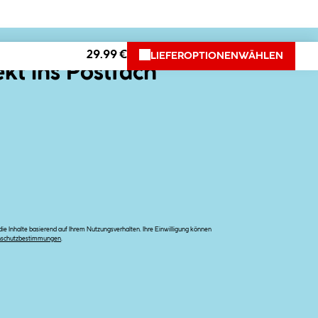
29.99 €
LIEFEROPTIONEN
WÄHLEN
ekt ins Postfach
e Inhalte basierend auf Ihrem Nutzungsverhalten. Ihre Einwilligung können
nschutzbestimmungen
.