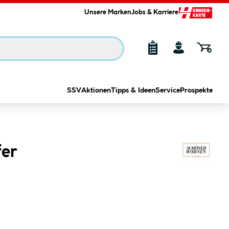
Unsere Marken
Jobs & Karriere
SSV
Aktionen
Tipps & Ideen
Service
Prospekte
fer