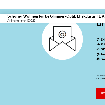
Schöner Wohnen Farbe Glimmer-Optik Effektlasur 1 L K
Artikelnummer: 133022
Un
🛠
Ex
🕪
Fr
💡
DI
🏠
In
🎁
Ge
Jetzt de
Sie jeder
JE