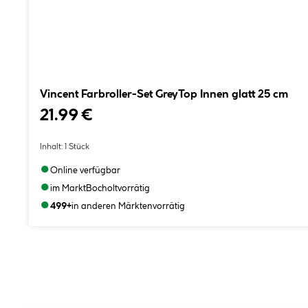
Vincent Farbroller-Set GreyTop Innen glatt 25 cm
21.99 €
Inhalt:
1 Stück
●
Online verfügbar
●
im Markt
Bocholt
vorrätig
●
499+
in anderen Märkten
vorrätig