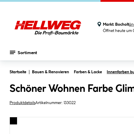
Markt:
Bocholt
än
Öffnet heute um 
Sortiment
Zum Hauptinhalt springen
Startseite
Bauen & Renovieren
Farben & Lacke
Innenfarben bu
Schöner Wohnen Farbe Glimm
Produktdetails
Artikelnummer:
133022
Bildergalerie überspringen