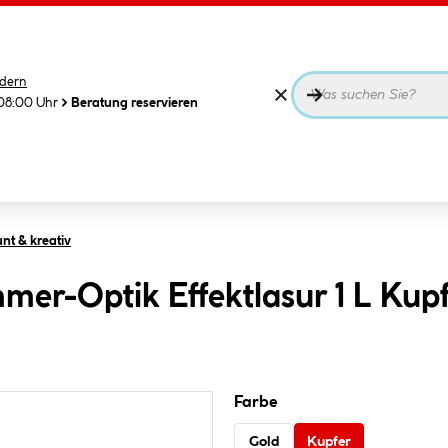
dern
08:00 Uhr
Beratung reservieren
nt & kreativ
er-Optik Effektlasur 1 L Kup
Farbe
Gold
Kupfer