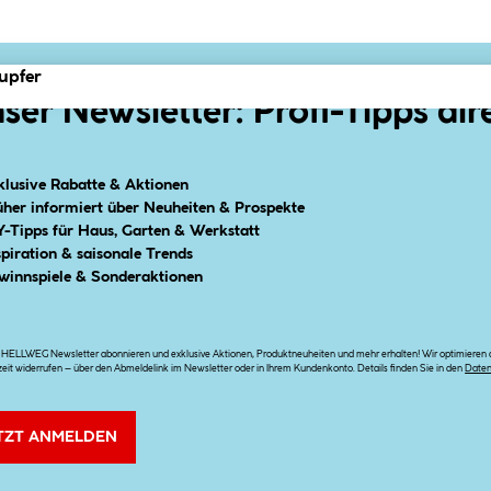
upfer
ser Newsletter: Profi-Tipps dir
klusive Rabatte & Aktionen
üher informiert über Neuheiten & Prospekte
Y-Tipps für Haus, Garten & Werkstatt
spiration & saisonale Trends
winnspiele & Sonderaktionen
n HELLWEG Newsletter abonnieren und exklusive Aktionen, Produktneuheiten und mehr erhalten! Wir optimieren di
zeit widerrufen – über den Abmeldelink im Newsletter oder in Ihrem Kundenkonto. Details finden Sie in den
Date
TZT ANMELDEN