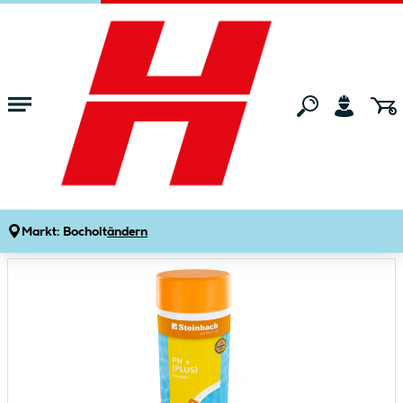
Zum Hauptinhalt springen
Startseite
Gartenmarkt
Pools & Zubehör
Poolchemie
pH+ plus Granulat
Produktdetails
Artikelnummer:
653382
Markt:
Bocholt
ändern
Bildergalerie überspringen