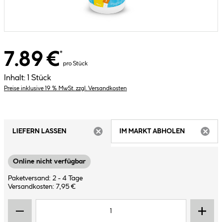
7.89 €
*
pro Stück
Inhalt:
1 Stück
Preise inklusive 19 % MwSt. zzgl. Versandkosten
LIEFERN LASSEN
IM MARKT ABHOLEN
ARTIKEL NICHT VERFÜGBAR
ARTIK
Online nicht verfügbar
Paketversand: 2 - 4 Tage
Versandkosten: 7,95 €