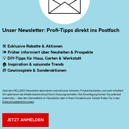
Unser Newsletter: Profi-Tipps direkt ins Postfach
🛠
Exklusive Rabatte & Aktionen
🕪
Früher informiert über Neuheiten & Prospekte
💡
DIY-Tipps für Haus, Garten & Werkstatt
🏠
Inspiration & saisonale Trends
🎁
Gewinnspiele & Sonderaktionen
Jetzt den HELLWEG Newsletter abonnieren und exklusive Aktionen, Produktneuheiten und mehr erhalten!
Wir optimieren die Inhalte basierend auf Ihrem Nutzungsverhalten. Ihre Einwilligung können Sie jederzeit
widerrufen – über den Abmeldelink im Newsletter oder in Ihrem Kundenkonto. Details finden Sie in den
Datenschutzbestimmungen
.
JETZT ANMELDEN