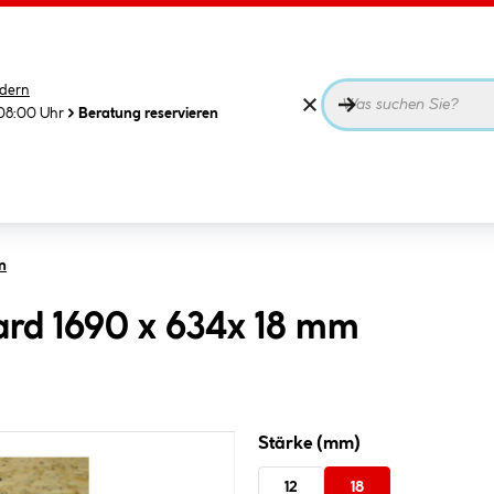
dern
08:00 Uhr
Beratung reservieren
n
ard 1690 x 634x 18 mm
Stärke (mm)
12
18