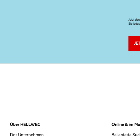
Jetzt de
Sie jeder
JE
Über HELLWEG
Online & im Ma
Das Unternehmen
Beliebteste Su