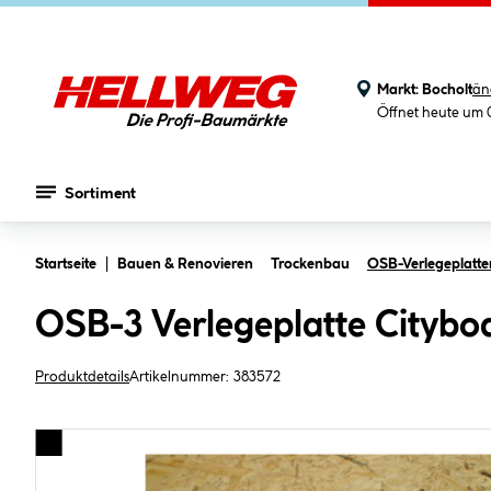
Markt:
Bocholt
än
Öffnet heute um 
Sortiment
Zum Hauptinhalt springen
Startseite
Bauen & Renovieren
Trockenbau
OSB-Verlegeplatte
OSB-3 Verlegeplatte Citybo
Produktdetails
Artikelnummer:
383572
Bildergalerie überspringen