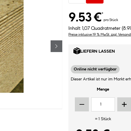
9.53 €
*
pro Stück
Inhalt:
1,07 Quadratmeter
(8.9
Preise inklusive 19 % MwSt. zzgl. Versan
LIEFERN LASSEN
Online nicht verfügbar
Dieser Artikel ist nur im Markt erhä
Menge
=
1
Stück