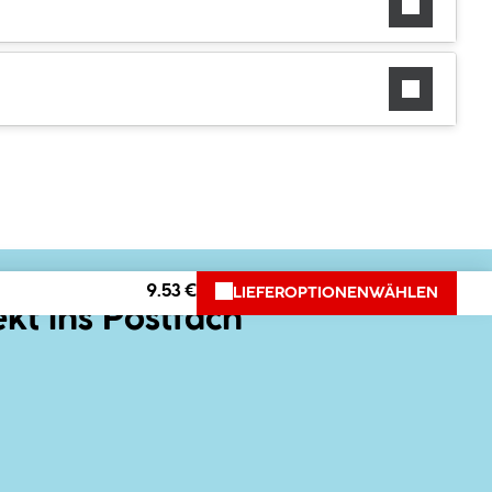
9.53 €
LIEFEROPTIONEN
WÄHLEN
ekt ins Postfach