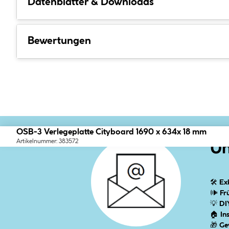
Datenblätter & Downloads
Bewertungen
OSB-3 Verlegeplatte Cityboard 1690 x 634x 18 mm
Artikelnummer: 383572
Un
🛠
Ex
🕪
Fr
💡
DI
🏠
In
🎁
Ge