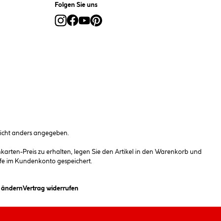
Folgen Sie uns
cht anders angegeben.
rten-Preis zu erhalten, legen Sie den Artikel in den Warenkorb und
fe im Kundenkonto gespeichert.
(öffnet ein Dialogfeld)
n ändern
Vertrag widerrufen