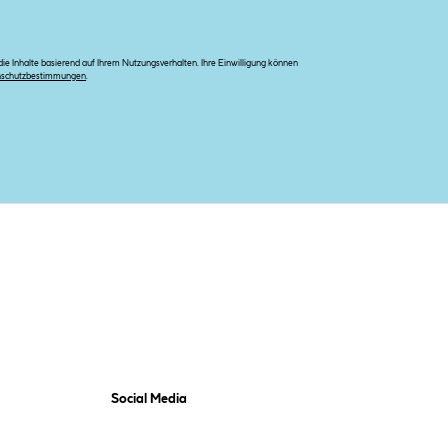
e Inhalte basierend auf Ihrem Nutzungsverhalten. Ihre Einwilligung können
nschutzbestimmungen
.
Social Media