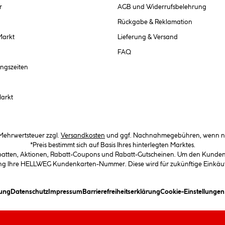
r
AGB und Widerrufsbelehrung
Rückgabe & Reklamation
Markt
Lieferung & Versand
FAQ
ngszeiten
Markt
. Mehrwertsteuer zzgl.
Versandkosten
und ggf. Nachnahmegebühren, wenn ni
*Preis bestimmt sich auf Basis Ihres hinterlegten Marktes.
abatten, Aktionen, Rabatt-Coupons und Rabatt-Gutscheinen. Um den Kundenka
llung Ihre HELLWEG Kundenkarten-Nummer. Diese wird für zukünftige Einkäu
(öffnet ein Dialogfeld)
(öffnet ein Dialogfeld)
(öffnet ein Dialogfeld)
(öffnet ein Dialogfeld)
ung
Datenschutz
Impressum
Barrierefreiheitserklärung
Cookie-Einstellunge