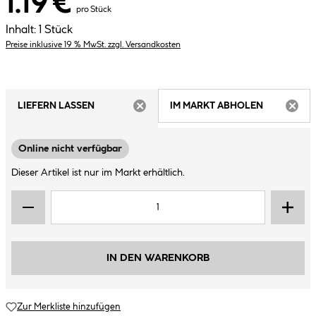
1.19 €
pro Stück
Inhalt:
1 Stück
Preise inklusive 19 % MwSt. zzgl. Versandkosten
LIEFERN LASSEN
IM MARKT ABHOLEN
ARTIKEL NICHT VERFÜGBAR
ARTIK
Online nicht verfügbar
Dieser Artikel ist nur im Markt erhältlich.
IN DEN WARENKORB
Zur Merkliste hinzufügen