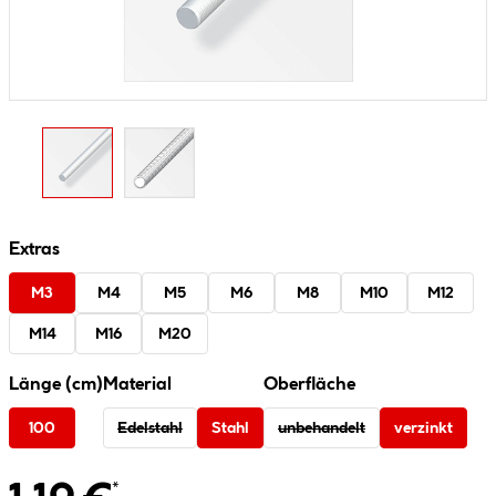
Extras
M3
M4
M5
M6
M8
M10
M12
M14
M16
M20
Länge (cm)
Material
Oberfläche
100
Edelstahl
Stahl
unbehandelt
verzinkt
*