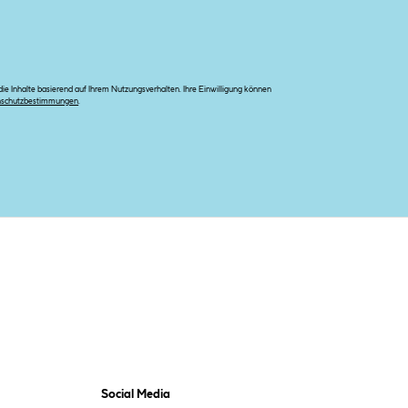
e Inhalte basierend auf Ihrem Nutzungsverhalten. Ihre Einwilligung können
nschutzbestimmungen
.
Social Media