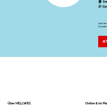
🏠
In
🎁
Ge
Jetzt de
Sie jeder
JE
Über HELLWEG
Online & im Ma