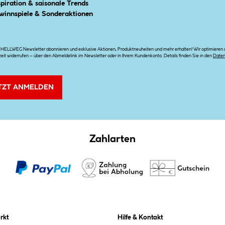
spiration & saisonale Trends
winnspiele & Sonderaktionen
n HELLWEG Newsletter abonnieren und exklusive Aktionen, Produktneuheiten und mehr erhalten! Wir optimieren di
zeit widerrufen – über den Abmeldelink im Newsletter oder in Ihrem Kundenkonto. Details finden Sie in den
Date
TZT ANMELDEN
Zahlarten
rkt
Hilfe & Kontakt