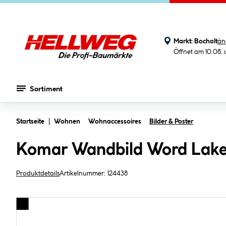
Markt:
Bocholt
än
Öffnet am 10.08.
Sortiment
Zum Hauptinhalt springen
Startseite
Wohnen
Wohnaccessoires
Bilder & Poster
Komar Wandbild Word Lake
Produktdetails
Artikelnummer:
124438
Bildergalerie überspringen