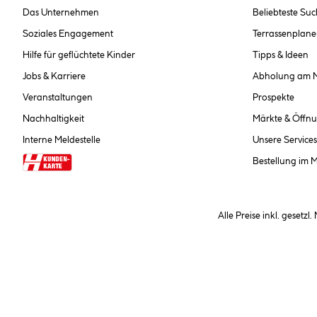
Das Unternehmen
Beliebteste Su
Soziales Engagement
Terrassenplane
Hilfe für geflüchtete Kinder
Tipps & Ideen
Jobs & Karriere
Abholung am 
Veranstaltungen
Prospekte
Nachhaltigkeit
Märkte & Öffnu
Interne Meldestelle
Unsere Services
Bestellung im 
Alle Preise inkl. gesetzl
**Nur für Inhaber der Kundenkarte. Nicht kombinierbar mit Sofortr
hinterlegen Sie bei der Beste
AGB und Widerrufsbelehr